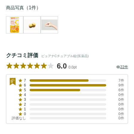
商品写真
（1件）
クチコミ評価
ピュアナCチュアブル錠(医薬品)
6.0
22件
0.0pt
7
7件
6
9件
5
6件
4
0件
3
0件
2
0件
1
0件
0
0件
評価なし
0件