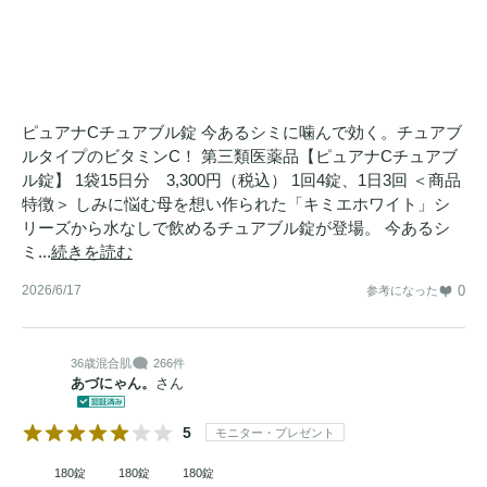
ピュアナCチュアブル錠 今あるシミに噛んで効く。チュアブ
ルタイプのビタミンC！ 第三類医薬品【ピュアナCチュアブ
ル錠】 1袋15日分 3,300円（税込） 1回4錠、1日3回 ＜商品
特徴＞ しみに悩む母を想い作られた「キミエホワイト」シ
リーズから水なしで飲めるチュアブル錠が登場。 今あるシ
ミ...
続きを読む
2026/6/17
0
参考になった
36歳
混合肌
266件
あづにゃん。
さん
5
モニター・プレゼント
180錠
180錠
180錠