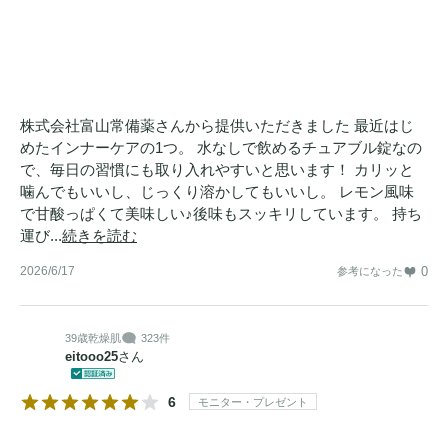
株式会社富山常備薬さんから提供いただきました 最近はじ
めたインナーケアの1つ。 水なしで飲めるチュアブル錠なの
で、毎日の習慣にも取り入れやすいと思います！ カリッと
噛んでもいいし、じっくり溶かしてもいいし。 レモン風味
で甘酸っぱくて美味しい♪後味もスッキリしています。 持ち
運び...
続きを読む
2026/6/17
0
参考になった
39歳
乾燥肌
323件
eitooo25
さん
6
モニター・プレゼント