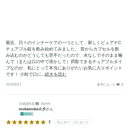
最近、日々のインナーケアの一つとして、新しくピュアナC
チュアブル錠を飲み始めてみました。 昔からカプセルを飲
み込むのがどうしても苦手だったので、水なしでそのまま噛
んで（または口の中で溶かして）摂取できるチュアブルタイ
プなのが、私にとって本当にありがたいお気に入りポイント
です！ 小粒で口に...
続きを読む
2026/6/17
0
参考になった
29歳
脂性肌
2604件
mokamoka☆彡
さん
7
モニター・プレゼント