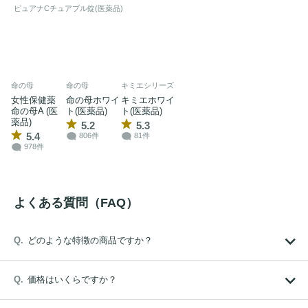
ピュアナCチュアブル錠(医薬品)
命の母
命の母
キミエシリーズ
女性保健薬
命の母ホワイ
キミエホワイ
命の母A (医
ト(医薬品)
ト(医薬品)
薬品)
5.2
5.3
5.4
806件
81件
978件
よくある質問（FAQ）
どのような特徴の商品ですか？
価格はいくらですか？