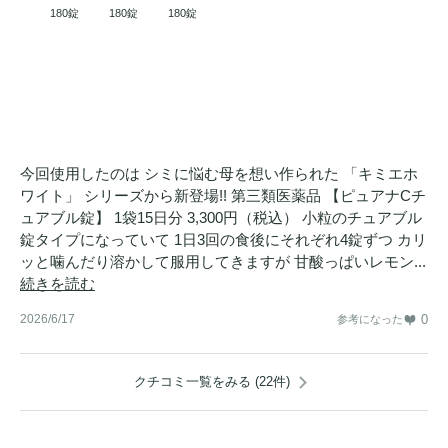
180錠
180錠
180錠
今回使用したのは シミに悩む母を想い作られた 「キミエホ
ワイト」 シリーズから新登場!! 第三類医薬品 【ピュアナCチ
ュアブル錠】 1袋15日分 3,300円（税込） 小粒のチュアブル
錠タイプになっていて 1日3回の食後にそれぞれ4錠ずつ カリ
ッと噛んだり溶かして服用してきますが 甘酸っぱいレモン...
続きを読む
2026/6/17
0
参考になった
クチコミ一覧をみる (22件)