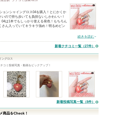
/ 混合肌
クチコミ投稿
82
件
ポーションシャイングロス04を購入！とにかくか
さいので持ち歩いても負担ないしかわいい！
04は1本でもしっかり使える発色！もちろん
たくさん入っていてキラキラ強め！明るめピン
続きを読む
新着クチコミ一覧
（27件）
イングロス
クチコミ投稿写真・動画をピックアップ！
新着投稿写真一覧（8件）
商品をCheck！