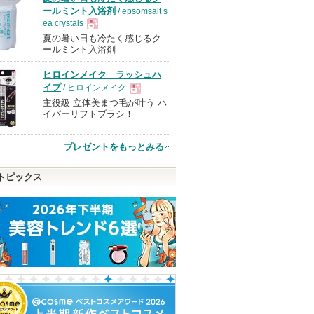
ールミント入浴剤
/ epsomsalt s
ea crystals
夏の暑い日も冷たく感じるク
現
ールミント入浴剤
ヒロインメイク ラッシュハ
品
イプ
/ ヒロインメイク
主役級 立体美まつ毛が叶う ハ
現
イパーリフトブラシ！
品
プレゼントをもっとみる
トピックス