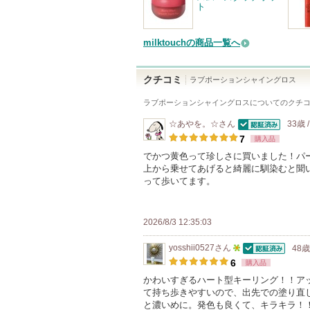
ト
milktouchの商品一覧へ
クチコミ
ラブポーションシャイングロス
ラブポーションシャイングロス
についてのクチ
☆あやを。☆
さん
33歳 
認証済
7
購入品
でかつ黄色って珍しさに買いました！パ
上から乗せてあげると綺麗に馴染むと聞
って歩いてます。
2026/8/3 12:35:03
yosshii0527
さん
48歳
認証済
5
6
購入品
人
かわいすぎるハート型キーリング！！アッ
て持ち歩きやすいので、出先での塗り直
以
と濃いめに。発色も良くて、キラキラ！
上