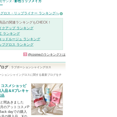
影色リップメイカ
セザンヌ
/
ー
グロス・リップライナー ランキングへ
商品の関連ランキングもCHECK！
イクアップ ランキング
紅 ランキング
キッドルージュ ランキング
ップグロス ランキング
?
@cosmeのランキングとは
ブログ
ラブポーションシャイングロス
ーションシャイングロス
に関する最新ブログをチ
！
トコスメショッピ
購入品＆Xプレキャ
選品
と間あきました
月のアットコスメP
 Back dayでの購入
今月の購入品、Xの