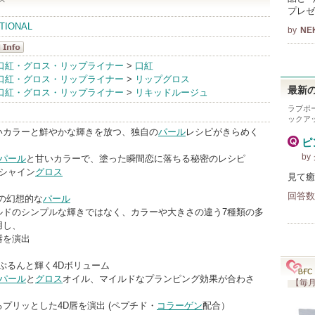
プレゼ
TIONAL
by
NE
uch
口紅・グロス・リップライナー
>
口紅
口紅・グロス・リップライナー
>
リップグロス
nfo
最新の
口紅・グロス・リップライナー
>
リキッドルージュ
ラブポ
ックア
いカラーと鮮やかな輝きを放つ、独自の
パール
レシピがきらめく
ピ
b
パール
と甘いカラーで、塗った瞬間恋に落ちる秘密のレシピ
シャイン
グロス
見て癒
回答数
種類の幻想的な
パール
ルドのシンプルな輝きではなく、カラーや大きさの違う7種類の多
用し、
唇を演出
360度ぷるんと輝く4Dボリューム
パール
と
グロス
オイル、マイルドなプランピング効果が合わさ
【毎月
プリッとした4D唇を演出 (ペプチド・
コラーゲン
配合）