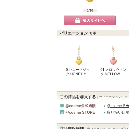
1
/
16
購入サイトへ
バリエーション
（
8
件）
0 ハニーマジッ
01 メロウウィン
ク HONEY M…
ク MELLOW…
この商品を購入する
ラブポーションシャ
@cosme公式通販
@cosme S
@cosme STORE
取り扱い店
商品情報詳細
ラブポーションシャイングロ