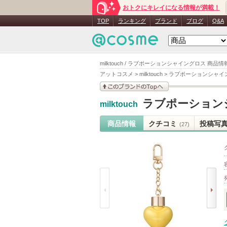
おトクにキレイになる情報が満載！
TOP
ランキング
ブランド
ブログ
Q&A
milktouch / ラブポーションシャイングロス 商品情
アットコスメ
>
milktouch
>
ラブポーションシャイ
このブランドの情報を
ラブポーション
milktouch
見る
商品情報
クチコミ
投稿写
(27)
prev
next