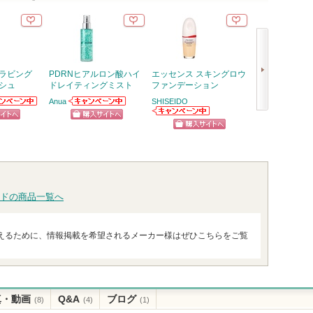
クラビング
PDRNヒアルロン酸ハイ
エッセンス スキングロウ
パウダーブラシ
シュ
ドレイティングミスト
ファンデーション
ロージーローザ
Anua
SHISEIDO
EBOからの
Anuaからのお知
ショッ
次
らせがあり
らせがあります
SHISEIDOから
ピン
ショッピン
のお知らせがあ
グサイ
へ
ショッピン
ります
トへ
グサイトへ
グサイトへ
ドの商品一覧へ
えるために、情報掲載を希望されるメーカー様はぜひこちらをご覧
真・動画
Q&A
ブログ
(8)
(4)
(1)