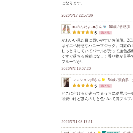
になります。
の
メ
2026/6/17 22:57:36
ン
■□のんだよ□■
さん
50歳 / 敏感肌
バ
10
5
購入品
ー
人
かわいい見た目に買いやすいお値段。ZO
に
はイエベ得意なハニーマジック。口紅の
以
お
しっとりしていてパールが光って血色感
上
くすぐ落ちる感覚はなし！香り物が苦手
気
の
フルーツが…
に
メ
2026/8/2 19:07:20
入
ン
り
マンション姫
さん
54歳 / 混合肌
バ
100
登
5
購入品
ー
人
録
どこに付けるか迷ってるうちに結局ポー
に
可愛いけどほんのりと色づいて唇プルプ
以
さ
お
上
れ
気
の
て
に
メ
い
2026/7/11 08:17:51
入
ン
ま
り