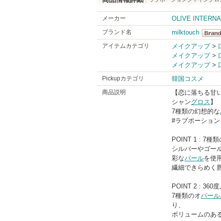
メーカー
OLIVE INTERNA
ブランド名
milktouch
milkto
アイテムカテゴリ
メイクアップ
>
メイクアップ
>
BrandI
メイクアップ
>
Pickupカテゴリ
韓国コスメ
商品説明
【恋に落ちる甘
シャン
グロス
】
7種類の幻想的な
#ラブポーション
POINT 1 : 7
シルバーやゴー
彩な
パール
を使
繊細できらめく
POINT 2 : 
7種類のオ
パール
り、
ボリュームのある