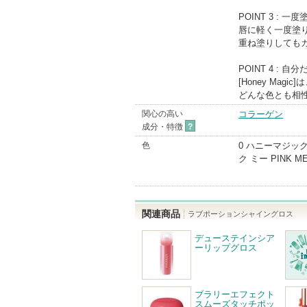
POINT 3 : 
唇に軽く一度塗
重ね塗りしても
POINT 4 : 
[Honey Ma
どんな色とも相
関心の高い
コラーゲン
成分・特徴
?
色
0 ハニーマジック 
ク ミー PINK M
関連商品
ラブポーションシャイングロス
デューステインシア
ーリップグロス
ブラリーエフェクト
スムーズタッチポッ