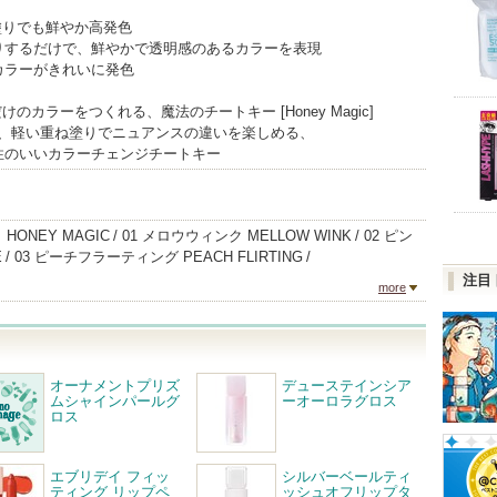
一度塗りでも鮮やか高発色
りするだけで、鮮やかで透明感のあるカラーを表現
カラーがきれいに発色
自分だけのカラーをつくれる、魔法のチートキー [Honey Magic]
gic]は、軽い重ね塗りでニュアンスの違いを楽しめる、
性のいいカラーチェンジチートキー
HONEY MAGIC
01 メロウウィンク MELLOW WINK
02 ピン
E
03 ピーチフラーティング PEACH FLIRTING
注目
more
オーナメントプリズ
デューステインシア
ムシャインパールグ
ーオーロラグロス
ロス
エブリデイ フィッ
シルバーベールティ
ティング リップペ
ッシュオフリップタ