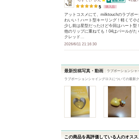
*らすてぃ*
さん
41歳 
バ
す
認証済
100
登
5
購入品
ー
人
録
アットコスメにて、milktouchのラブ
に
わいい！ハート型キーリング！軽くて小
以
さ
お
少し前は星型だったけど今回はハート型！
上
れ
他のリップに重ねても！04はパールが
気
の
て
クレッド…
に
メ
い
2026/6/11 21:16:30
入
ン
ま
り
バ
す
登
ー
録
最新投稿写真・動画
ラブポーションシャ
に
さ
ラブポーションシャイングロス
についての最新
お
れ
気
て
に
い
入
ま
り
す
登
録
さ
この商品を高評価している人のオススメ