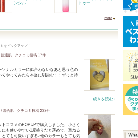
ンシル
トゥー
more
コミをピックアップ！
/ 普通肌
クチコミ投稿
17
件
ーソナルカラーに似合わないなあと思う色の
いてやってみたら本当に馴染む！！ずっと持
続きを読む
 / 混合肌
クチコミ投稿
233
件
トコスメのPOPUPで購入しました。小さく
しにも使いやすい1度塗りだと薄めで、重ねる
Wha
！とても可愛いすぎる♪他のカラーもとても気