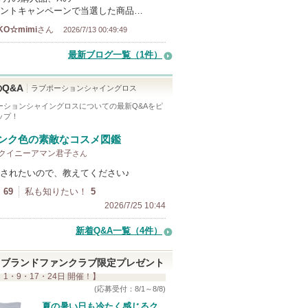
ントキャンペーンで当選した商品…
KO☆mimi
さん
2026/7/13 00:49:49
最新ブログ一覧（1件）
Q&A
ラブポーションシャイングロス
ーションシャイングロス
についての最新Q&Aをピ
ップ！
ンク色の素敵なコスメ図鑑
y クイニーアマン君子
さん
されたいので、教えてください♪
69
私も知りたい！
5
2026/7/25 10:44
新着Q&A一覧（4件）
ブランドファンクラブ限定プレゼント
 1・9・17・24日 開催！】
(応募受付：8/1～8/8)
夏の暑い日も冷たく感じるク