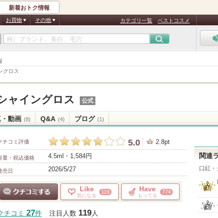
新着おトク情報
お買物
その他
カテゴリ一覧
ベストコスメ
報
ングロス
シャイングロス
公式
真・動画
Q&A
ブログ
(8)
(4)
(1)
5.0
2.8pt
クチコミ評価
4.5ml・1,584円
関連
容量・税込価格
口紅・
2026/5/27
発売日
Like
Have
119
774
気になる
もってる
クチコミする
27
119
クチコミ
件
注目人数
人