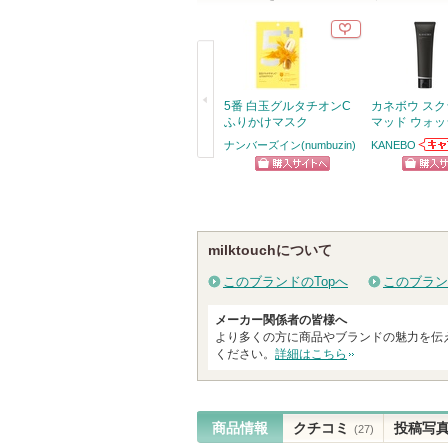
れ
て
い
ま
す
5番 白玉グルタチオンC
カネボウ ス
ふりかけマスク
マッド ウォッ
ナンバーズイン(numbuzin)
KANEBO
KAN
戻
お知
ショッピン
ショッ
ます
る
グサイトへ
グサイ
milktouchについて
このブランドのTopへ
このブラン
メーカー関係者の皆様へ
より多くの方に商品やブランドの魅力を伝
ください。
詳細はこちら
商品情報
クチコミ
投稿写
(27)