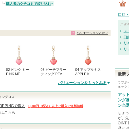
購入者のクチコミで絞り込む
口紅・
この
メ
バリエーションとは？
口
リ
リ
02 ピンク ミー
03 ピーチフラー
04 アップルキス
PINK ME
ティング PEA…
APPLE K…
最新
バリエーションをもっとみる
ラブポ
ェック
アッ
イングロス
ング
ン当
HOPPINGで購入
1,500円（税込）以上ご購入で送料無料
舗はこちら
ちょっ
が、先
OINT
品と 
ス