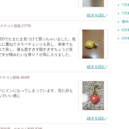
7月
7月
続きを読む
紫外
クチコミ投稿
277
件
6月
6月
ZOでたまたま見つけて買っちゃいました。色
上に重ねてカラーチェンジも良し、単体でも
出て良し。液も柔すぎず固すぎずちょうど良
ですが桃みたいな香り？が気に入りました。
続きを読む
クチコミ投稿
464
件
チにインになってしまっています。見た目も
ルでいい感じ
続きを読む