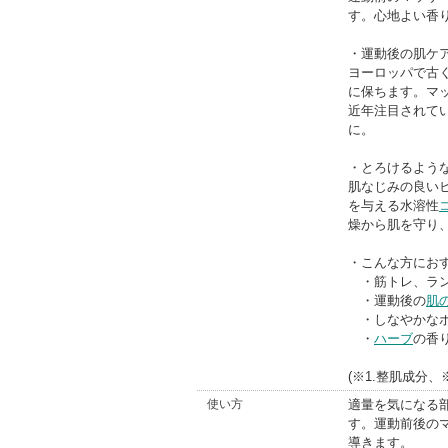
す。心地よい香
・運動後の肌ケ
ヨーロッパで古く
に保ちます。マ
近年注目されてい
に。
・とろけるよう
肌なじみの良いヒ
を与える水溶性
燥から肌を守り
・こんな方にお
・筋トレ、ラン
・運動後の
肌
・しなやかなボ
・
ハーブ
の香
(※1.整肌成分、
使い方
適量を気になる
す。運動前後の
導きます。