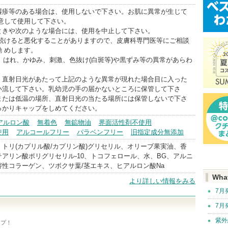
湿疹等のある場合は、使用しないで下さい。お肌に異常が生じて
 意して使用して下さい。
ときや次のような場合には、使用を中止して下さい。
を続けると悪化することがありますので、皮膚科専門医等にご相談
 めします。
味、はれ、かゆみ、刺激、色抜け(白斑等)や黒ずみ等の異常があらわ
、直射日光があたって上記のような異常が現れた場合目に入った
い流して下さい。乳幼児の手の届かないところに保管して下さ
または低温の場所、直射日光の当たる場所には保管しないで下さ
っかりキャップをしめてください。
アルロン酸
無着色
無鉱物油
界面活性剤不使用
使用
アルコールフリー
パラベンフリー
旧指定成分無添加
トリ(カプリル酸/カプリン酸)グリセリル、オリーブ果実油、香
アリン酸ポリグリセリル-10、トコフェロール、水、BG、アルニ
性コラーゲン、ツボクサ葉/茎エキス、ヒアルロン酸Na
Wha
より詳しい情報をみる
7月
7月
紫外
ップ！