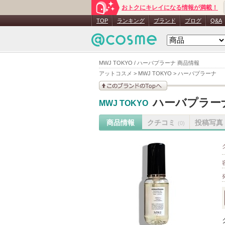
おトクにキレイになる情報が満載！
TOP
ランキング
ブランド
ブログ
Q&A
MWJ TOKYO / ハーバプラーナ 商品情報
アットコスメ
>
MWJ TOKYO
>
ハーバプラーナ
このブランドの情報を
ハーバプラー
MWJ TOKYO
見る
商品情報
クチコミ
投稿写真
(0)