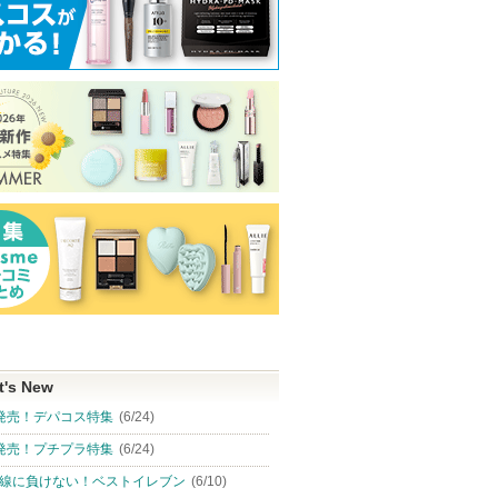
t's New
発売！デパコス特集
(6/24)
発売！プチプラ特集
(6/24)
線に負けない！ベストイレブン
(6/10)