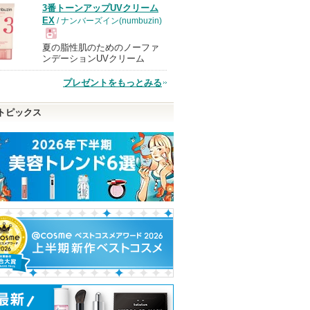
3番トーンアップUVクリーム
品
EX
/ ナンバーズイン(numbuzin)
夏の脂性肌のためのノーファ
現
ンデーションUVクリーム
プレゼントをもっとみる
品
トピックス