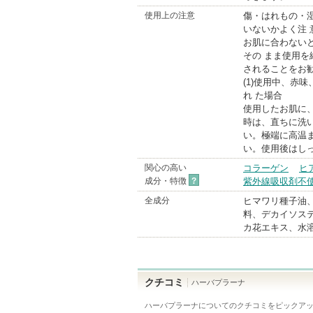
使用上の注意
傷・はれもの・
いないかよく注
お肌に合わない
その まま使用
されることをお勧
(1)使用中、赤
れ た場合
使用したお肌に
時は、直ちに洗
い。極端に高温
い。使用後はし
関心の高い
コラーゲン
ヒ
成分・特徴
?
紫外線吸収剤不
全成分
ヒマワリ種子油、
料、デカイソステ
カ花エキス、水溶
クチコミ
ハーバプラーナ
ハーバプラーナ
についてのクチコミをピックア