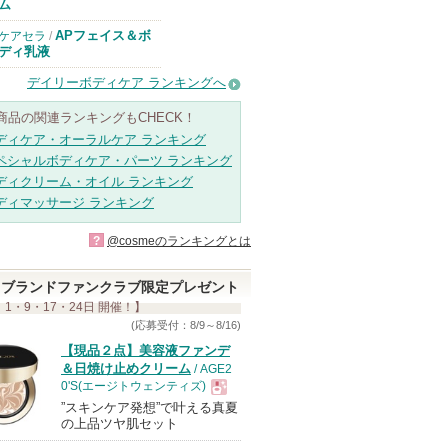
ム
APフェイス＆ボ
ケアセラ
/
ディ乳液
デイリーボディケア ランキングへ
商品の関連ランキングもCHECK！
ディケア・オーラルケア ランキング
ペシャルボディケア・パーツ ランキング
ディクリーム・オイル ランキング
ディマッサージ ランキング
?
@cosmeのランキングとは
ブランドファンクラブ限定プレゼント
 1・9・17・24日 開催！】
(応募受付：8/9～8/16)
【現品２点】美容液ファンデ
＆日焼け止めクリーム
/ AGE2
0'S(エージトウェンティズ)
”スキンケア発想”で叶える真夏
現
の上品ツヤ肌セット