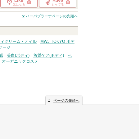
Like
Have
0
0
気になる
もってる
ハーバプラーナ
ページの先頭へ
ボディクリーム・オイル
MWJ TOKYO ボデ
ッサージ
感
美白(ボディ)
角質ケア(ボディ)
べ
・オーガニックコスメ
ページの先頭へ