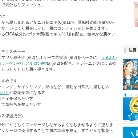
りで気分もリフレッシュ。
アに
から親しまれるアルニカ花エキス(※1)が、運動後の肌を健やか
ッサージにより肌をほぐし、肌のコンディションを整えます。
るCICA成分(ツボクサ葉/茎エキス(※1))も配合。健やかな肌ケア
注目
なテクスチャー
マワリ種子油 (※2)とオリーブ果実油 (※2)をベースに、
うるおい
コラーゲン
や
ヒアルロン酸
Na (※2)を配合。トレーニングによる乾
、しっとりとした肌へ導きます。
すすめです
ニング、サイクリング、登山など、運動を日常的に楽しむ方
のハリ
や乾燥が気になる方
ディを保ちたい方
りで気持ちを整えたい方
※2.保湿成分)
部分にやさしくマッサージしながらよくなじませるように塗りま
マッサージに使用することで肌の準備を整え、すこやかな状態へ