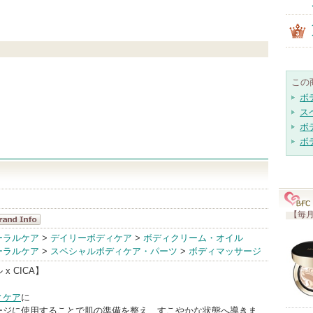
この
ボ
ス
ボ
ボ
【毎月
WJ TOKYO
ーラルケア
>
デイリーボディケア
>
ボディクリーム・オイル
ーラルケア
>
スペシャルボディケア・パーツ
>
ボディマッサージ
andInfo
x CICA】
ィケア
に
ージに使用することで肌の準備を整え、すこやかな状態へ導きま