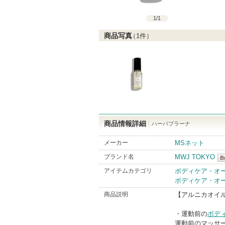
1
/
1
商品写真
（
1
件）
商品情報詳細
ハーバプラーナ
メーカー
MSネット
ブランド名
MWJ TOKYO
M
アイテムカテゴリ
ボディケア・オ
ボディケア・オ
Br
商品説明
【アルニカオイル 
・運動前の
ボデ
運動前のマッサ