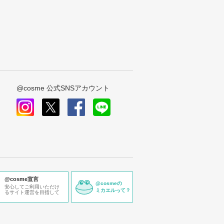
@cosme 公式SNSアカウント
instagram
x
facebook
line
@cosme宣言
@cosmeの
安心してご利用いただけ
ミカエルって？
るサイト運営を目指して