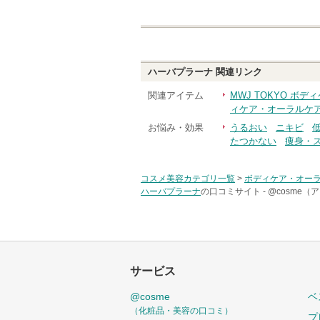
ハーバプラーナ
関連リンク
関連アイテム
MWJ TOKYO ボ
ィケア・オーラルケ
お悩み・効果
うるおい
ニキビ
たつかない
痩身・
コスメ美容カテゴリ一覧
>
ボディケア・オー
ハーバプラーナ
の口コミサイト -
@cosme（
サービス
@cosme
ベ
（化粧品・美容の口コミ）
プ