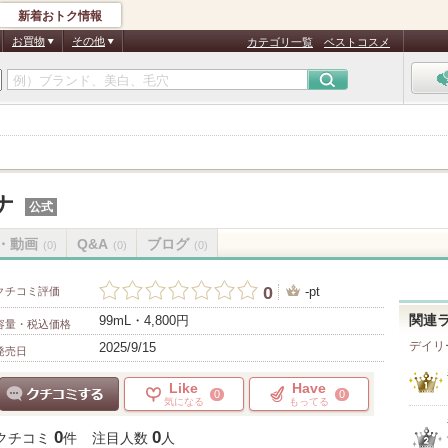
新着おトク情報
お買物
その他
カテゴリ一覧
ベストコスメ
ナ
公式
・動画
Q&A
ブログ
(0)
(0)
(0)
0
-pt
クチコミ評価
99mL・4,800円
関連
容量・税込価格
デイリ
2025/9/15
発売日
Like
Have
0
0
気になる
もってる
クチコミする
0
0
クチコミ
件
注目人数
人