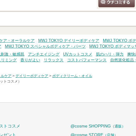
クチコミする
ディケア・オーラルケア
MWJ TOKYO デイリーボディケア
MWJ TOKYO 
ア
MWJ TOKYO スペシャルボディケア・パーツ
MWJ TOKYO ボディマ
低刺激・敏感肌
アンチエイジング
UVカットコスメ
肌のハリ・弾力
爽快
スリミング
香りがよい
リラックス
コストパフォーマンス
自然派化粧品
ラルケア
>
デイリーボディケア
>
ボディクリーム・オイル
アットコスメ）
ストコスメ
@cosme SHOPPING
（通販）
レゼント
@cosme STORE
（店舗）