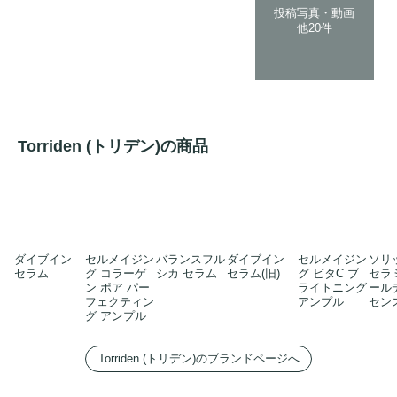
投稿写真・動画
他20件
Torriden (トリデン)の商品
ダイブイン
セルメイジン
バランスフル
ダイブイン
セルメイジン
ソリ
セラム
グ コラーゲ
シカ セラム
セラム(旧)
グ ビタC ブ
セラ
ン ポア パー
ライトニング
ール
フェクティン
アンプル
セン
グ アンプル
Torriden (トリデン)のブランドページへ