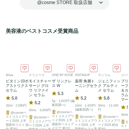
て整肌成分）、マデカッソシド、アシアチコシド、マデカシ
@cosme STORE 取扱店舗
ン酸、アシアチン酸、アシアチン酸（全て保湿成分）

*2 整肌成分

*3 SKIN-COMMUNICATOR技術適用（原料特性による説
明）
美容液のベストコスメ受賞商品
Anua
クリニーク
ONE BY KOSE
SOFINA iP
ランコム
ジバ
ビタミン10ポ
モイスチャー
ザ リンクレ
薬用 角層ト
ジェニフィッ
プリ
アストリクス
サージ グロ
ス W
ーニングセラ
ク アルティ
ーブ
セラム
ウ リファイ
ム
メ セラム
＆カ
5.3
ン セラム
ラム
5.0
5.2
5.8
マー
5g・1,815円 (編
5.2
集部調べ)
20ml・2,580円
10ml・2,420円
30mL・12,430
5
(編集部調べ)
円
30mL・6,600円
@cosmeベ
@cosmeベ
30mL
ストコスメアワ
ストコスメアワ
@cosmeベ
@cosmeベ
@cosmeベ
ード2026 上半
ード2026 上半
ストコスメアワ
ストコスメアワ
ストコスメアワ
@
期新作ベストア
期新作コスメ 総
ード2026 上半
ード2025 総合
ード2026 上半
スト
イケア 第1位
合 第3位
期新作ベスト美
第4位