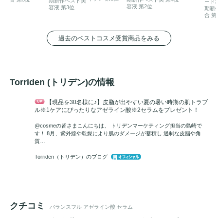
期新作ベスト美
ード2
容液 第2位
容液 第3位
期新
合 第
過去のベストコスメ受賞商品をみる
Torriden (トリデン)の情報
【現品を30名様に♪】皮脂が出やすい夏の暑い時期の肌トラブ
ル※1ケアにぴったりなアゼライン酸※2セラムをプレゼント！
@cosmeの皆さまこんにちは、 トリデンマーケティング担当の島崎で
す！ 8月、紫外線や乾燥により肌のダメージが蓄積し 過剰な皮脂や角
質…
Torriden（トリデン）のブログ
クチコミ
バランスフル アゼライン酸 セラム