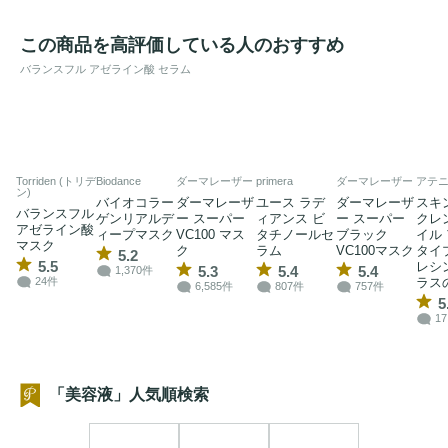
この商品を高評価している人のおすすめ
バランスフル アゼライン酸 セラム
Torriden (トリデ
Biodance
ダーマレーザー
primera
ダーマレーザー
アテ
ン)
バイオコラー
ダーマレーザ
ユース ラデ
ダーマレーザ
スキ
バランスフル
ゲンリアルデ
ー スーパー
ィアンス ビ
ー スーパー
クレ
アゼライン酸
ィープマスク
VC100 マス
タチノールセ
ブラック
イル
マスク
ク
ラム
VC100マスク
タイ
5.2
5.5
レシ
5.3
5.4
5.4
1,370件
ラス
24件
6,585件
807件
757件
5
17
「美容液」人気順検索