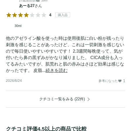
27歳
混合肌
39件
あーる27
さん
4
購入品
30ml
他のアゼライン酸を使った時は使用後肌に白い粉が残ったり
刺激を感じることがあったけど、これは一切刺激を感じない
ので毎日使いやすいやすいです！ 2.3週間毎晩使って、気が
付いたら鼻の黒ずみがかなり減りました。 CICA成分も入っ
てるみたいですが、肌荒れと肌の赤みはさほど効果は感じな
かったです。 皮脂...
続きを読む
2026/6/24
1
参考になった
クチコミ一覧をみる (22件)
クチコミ評価4.5以上の商品で比較