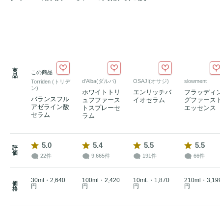
商
この商品
品
d'Alba(ダルバ)
OSAJI(オサジ)
slowment
Torriden (トリデ
ン)
ホワイトトリ
エンリッチバ
フラッディ
バランスフル
ュフファース
イオセラム
グファース
アゼライン酸
トスプレーセ
エッセンス
セラム
ラム
5.0
5.4
5.5
5.5
評
価
22件
9,665件
191件
66件
30ml・2,640
100ml・2,420
10mL・1,870
210ml・3,19
価
円
円
円
円
格