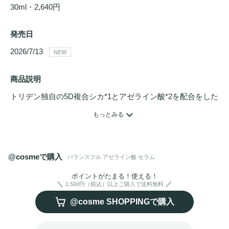
30ml・2,640円
発売日
2026/7/13 
NEW
商品説明
トリデン独自の5D複合シカ*1とアゼライン酸*2を配合をした
肌荒れケア特化型
美容液
。

もっとみる
ナノカプセル安全化技術＊3を適用したアゼライン酸*2で肌
をすこやかに整える。

繰り返す肌荒れが気になる方や、キメが乱れた肌悩みを抱え
@cosmeで購入
バランスフル アゼライン酸 セラム
た方におすすめ。

ポイントがたまる！使える！
1,500円（税込）以上ご購入で送料無料
*1 T-パーセントカーミングコンプレックス（乳酸桿菌発酵
@cosme SHOPPINGで購入
液、ツボクサエキス、タチアオイ花エキス、ニンフェアケル
レア花エキス、センブリエキス、1,2-ヘキサンジオール / 全