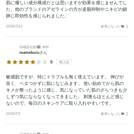
肌に優しい成分構成だとは思いますが効果を感じませんでし
た。他のブランドのアゼラインの方が皮脂抑制やニキビの鎮
静に即効性を感じられました。
2026/7/13
1
参考になった
50歳
混合肌
48件
mameburu
さん
5
購入品
敏感肌ですが、特にトラブルも無く使えています。 伸びが
良く、ベタつかずに肌になじみます。 使い始めてから肌の
キメが整ったように感じ、気になっていた肌のざらつきも少
しずつ気にならなくなってきました。 刺激もほとんど感じ
ないので、毎日のスキンケアに取り入れやすいです。
2026/7/3
1
参考になった