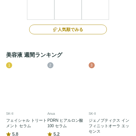
人気順でみる
美容液 週間ランキング
1
2
3
SK-II
Anua
SK-II
フェイシャル トリート
PDRN ヒアルロン酸
ジェノプティクス イン
メント セラム
100 セラム
フィニットオーラ エッ
センス
5.8
5.2