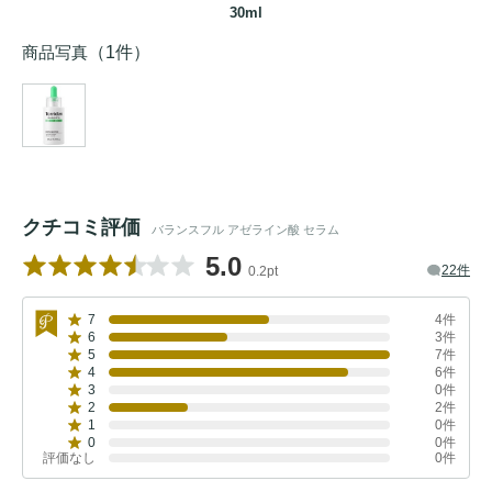
30ml
商品写真
（1件）
クチコミ評価
バランスフル アゼライン酸 セラム
5.0
22件
0.2pt
7
4件
6
3件
5
7件
4
6件
3
0件
2
2件
1
0件
0
0件
評価なし
0件