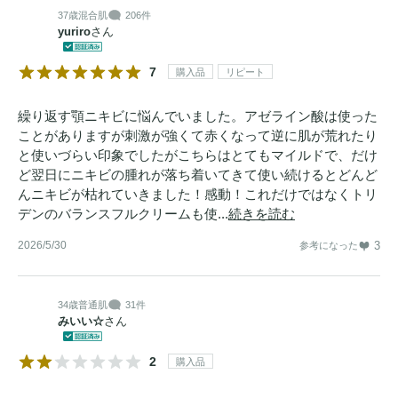
37歳
混合肌
206件
yuriro
さん
7
購入品
リピート
繰り返す顎ニキビに悩んでいました。アゼライン酸は使った
ことがありますが刺激が強くて赤くなって逆に肌が荒れたり
と使いづらい印象でしたがこちらはとてもマイルドで、だけ
ど翌日にニキビの腫れが落ち着いてきて使い続けるとどんど
んニキビが枯れていきました！感動！これだけではなくトリ
デンのバランスフルクリームも使...
続きを読む
2026/5/30
3
参考になった
34歳
普通肌
31件
みいい☆
さん
2
購入品