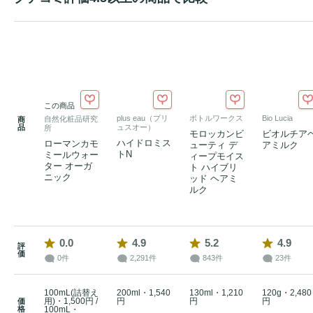
この商品
plus eau（プリ
ボトルワークス
Bio Lucia
自然化粧品研究
商
品
ュスオー）
所
モロッカンビ
ビオルチア
ハイドロミス
ローマンカモ
ューティ デ
アミルク
トN
ミールウォー
ィープモイス
ター オーガ
ト ハイブリ
ニック
ッド ヘアミ
ルク
0.0
4.9
5.2
4.9
評
価
0件
2,291件
843件
23件
100mL(詰替え
200ml・1,540
130ml・1,210
120g・2,480
用)・1,500円 /
円
円
円
価
格
100mL・