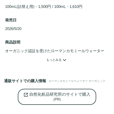
100mL(詰替え用)・1,500円 / 100mL・1,610円
発売日
2026/5/20 
商品説明
オーガニック認証を受けたローマンカモミールウォーター
100％。

もっとみる
ブルガリア産ローマンカモミールを使用した芳香蒸留水。水
を一切加えていない無添加の原液タイプです。

甘く、リンゴのようなフルーティな香りが広がります。

通販サイトでの購入情報
ローマンカモミールウォーター オーガニック
甘い香りで癒される、天然の
化粧水
としてご使用いただけま
す。

自然化粧品研究所のサイトで購入
(PR)
敏感肌
向けの
スキンケア
にも向いています。