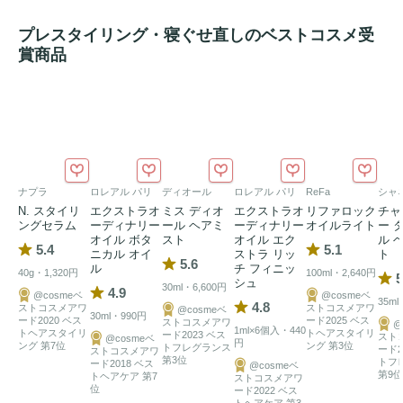
プレスタイリング・寝ぐせ直しのベストコスメ受
賞商品
ナプラ
ロレアル パリ
ディオール
ロレアル パリ
ReFa
シャ
N. スタイリ
エクストラオ
ミス ディオ
エクストラオ
リファロック
チャ
ングセラム
ーディナリー
ール ヘアミ
ーディナリー
オイルライト
ー 
オイル ボタ
スト
オイル エク
ル 
5.4
5.1
ニカル オイ
ストラ リッ
ト
5.6
ル
チ フィニッ
40g・1,320円
100ml・2,640円
5
シュ
30ml・6,600円
4.9
@cosmeベ
@cosmeベ
35ml
4.8
ストコスメアワ
ストコスメアワ
@cosmeベ
30ml・990円
ード2020 ベス
ード2025 ベス
ストコスメアワ
@
1ml×6個入・440
トヘアスタイリ
トヘアスタイリ
ード2023 ベス
スト
@cosmeベ
円
ング 第7位
ング 第3位
トフレグランス
ード2
ストコスメアワ
第3位
トフ
ード2018 ベス
@cosmeベ
第9位
トヘアケア 第7
ストコスメアワ
位
ード2022 ベス
トヘアケア 第3