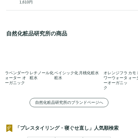
1,610円
自然化粧品研究所の商品
ラベンダーウ
レチノール化
ベイシック化
月桃化粧水
オレンジフラ
カモ
ォーター オ
粧水
粧水
ワーウォータ
ォー
ーガニック
ーオーガニッ
ク
自然化粧品研究所のブランドページへ
「プレスタイリング・寝ぐせ直し」人気順検索