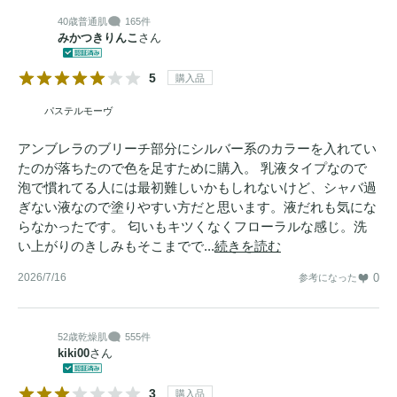
40歳
普通肌
165件
みかつきりんこ
さん
5
購入品
パステルモーヴ
アンブレラのブリーチ部分にシルバー系のカラーを入れてい
たのが落ちたので色を足すために購入。 乳液タイプなので
泡で慣れてる人には最初難しいかもしれないけど、シャバ過
ぎない液なので塗りやすい方だと思います。液だれも気にな
らなかったです。 匂いもキツくなくフローラルな感じ。洗
い上がりのきしみもそこまでで...
続きを読む
2026/7/16
0
参考になった
52歳
乾燥肌
555件
kiki00
さん
3
購入品