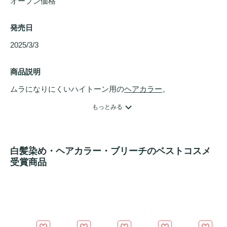
オープン価格
発売日
2025/3/3 
商品説明
ムラになりにくいハイトーン用の
ヘアカラー
。

ムラになりにくい処方でキューティクルの奥深く※1までゆ
もっとみる
っくり染める※2から焦らず丁寧に塗りやすい。

●キューティクルに着目した
ヘアケア
理論

白髪染め・ヘアカラー・ブリーチのベストコスメ
　キューティクルが開きにくいアルカリ※3（pH調整剤）を
受賞商品
採用

●切れ毛・枝毛を防ぐアフター
トリートメント
つき

※1 コルテックス　※2 当社従来黒髪用
ヘアカラー
比　※3 
モノエタノールアミン
