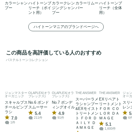
カラーシャン
ハイトーンブ
カラークレン
カラーリムー
ハイトーンブ
プー
リーチ（ポイ
ジングシャン
バー
リーチ（全体
ント用）
プー
用）
ハイトーンマニアのブランドページへ
この商品を高評価している人のおすすめ
パステルトーンコレクション
ジョンマスター
OLAPLEX(オラ
OLAPLEX(オラ
THE ANSWER
THE ANSWER
ジョ
オーガニック
プレックス)
プレックス)
オー
スーパーラメ
EXリペアト
スキャルプス
No.6 ボンド
No.7 ボンデ
スリ
ラシャンプー
リートメント
チールピンブ
スムーサー
ィングオイル
レン
&EXモイスト
ＦＯＲ ＣＯ
ラシ
5.4
4.9
5
トリートメン
ＬＯＲ ＤＡ
7.0
ト ＦＯＲ Ｄ
ＭＡＧＥ
211件
91件
6
ＡＩＬＹ Ｄ
1件
5.1
ＡＭＡＧＥ
1,600件