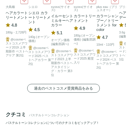
【全国のドン・キホーテ/マツモトキヨシ/ココカラファイン
大島椿
シエロ
syoss(サイオ
syoss(サイオ
plus eau（プリ
プリ
ス)
ス)
ュスオー）
で発売中！】

ヘアカラート
シエロ カラ
ヘア
イルーセント
カラートリー
カラーシャン
リートメント
ートリートメ
デー
ミルキーヘア
トメント
プー／トリー
ント
4.8
5
カラー
トメント for
1剤80ｇ・2剤100ｍL

4.9
4.5
color
5.1
180g・2,728円
3.6g
アフター
トリートメント
20ｇ

180g (オープン
(編集
4.7
140g (オープン
@cosmeベ
価格) (編集部調
オープン価格
価格)
ストコスメアワ
べ)
@
(編集部調べ)
10ml・110円
ード2019 上半
スト
@cosmeベ
@cosmeベ
@cosmeベ
期新作 ベストヘ
ード2
@cosmeベ
ストコスメアワ
ストコスメアワ
ストコスメアワ
アケア 第2位
トヘ
ストコスメアワ
ード2025 ベス
ード2025 殿堂
ード2023 上半
1位
ード2024 ベス
トヘアカラー 第
入り
期新作ベストヘ
トヘアカラー 第
2位
アスタイリン
2位
グ・カラー 第3
位
過去のベストコスメ受賞商品をみる
クチコミ
パステルトーンコレクション
パステルトーンコレクションについてのクチコミをピックアップ！