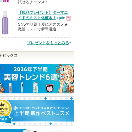
試せるチャンス！
【現品プレゼント】ダーマエ
品
イドのミスト化粧水！
/ pdc
SNSで話題！夏にオススメ★
現
微細ミストで瞬間浸透
品
プレゼントをもっとみる
トピックス