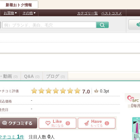
新着おトク情報
お買物
その他
カテゴリ一覧
ベストコスメ
・動画
Q&A
ブログ
(0)
(0)
(0)
7.0
0.3pt
クチコミ評価
-
税込価格
【毎月
-
発売日
Like
Have
0
1
気になる
もってる
クチコミする
1
0
クチコミ
件
注目人数
人