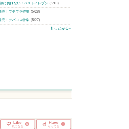
線に負けない！ベストイレブン
(6/10)
発売！プチプラ特集
(5/28)
グ ローシ
ピクエース
タフト24
ハーバルオイル
ハーバー
タフト
ポールシェリー
発売！デパコス特集
(5/27)
もっとみる
ピン
トへ
Like
Have
0
1
気になる
もってる