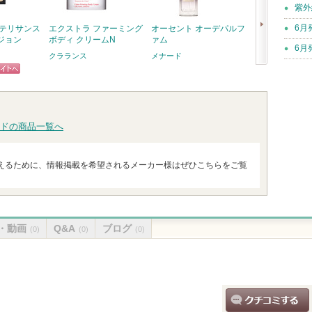
紫外
6月
ンテリサンス
エクストラ ファーミング
オーセント オーデパルフ
クラリファイン
ジョン
ボディ クリームN
ァム
ョン 2
6月
クラランス
メナード
クリニーク
次
ピン
ショッ
へ
トへ
グサイ
ドの商品一覧へ
えるために、情報掲載を希望されるメーカー様はぜひこちらをご覧
・動画
Q&A
ブログ
(0)
(0)
(0)