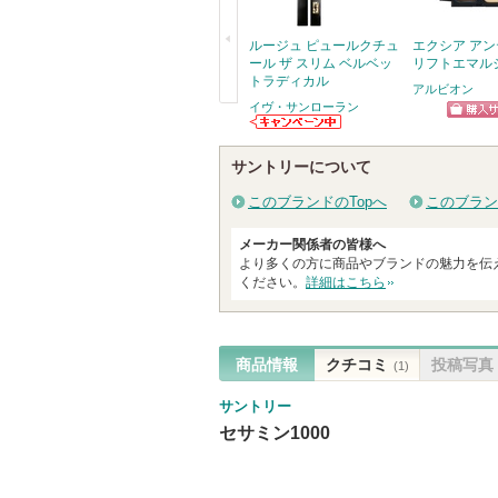
お
気
ルージュ ピュールクチュ
エクシア ア
ール ザ スリム ベルベッ
リフトエマル
に
トラディカル
アルビオン
入
イヴ・サンローラン
戻
り
ショッ
イヴ・サンロー
登
る
ランからのお知
グサイ
サントリーについて
らせがあります
録
さ
このブランドのTopへ
このブラン
れ
メーカー関係者の皆様へ
て
より多くの方に商品やブランドの魅力を伝
い
ください。
詳細はこちら
ま
す
商品情報
クチコミ
投稿写真
(1)
サントリー
セサミン1000