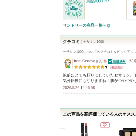
烏龍茶OTPP
サントリーの商品一覧へ
クチコミ
セサミン1000
セサミン1000
についてのクチコミをピックアッ
from.Geneva
さん
58
認証済
500
7
購入品
人
以前にとても頼りにしていたセサミン。
気分転換にもなりますね！肌がつやつや
以
2026/5/26 14:46:58
上
の
メ
ン
この商品を高評価している人のオススメ
バ
ー
に