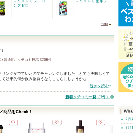
－１９６℃ ストロ
－１９６℃ 極キレ
ングゼロ
more
プ！
歳 / 普通肌
クチコミ投稿
3209
件
ドリンクがでていたのでチャレンジしました！とても美味しくて
して効果的何か飲み物買うならこちらにしようかな
続きを読む
新着クチコミ一覧
（1件）
Wha
商品をCheck！
7月
7月