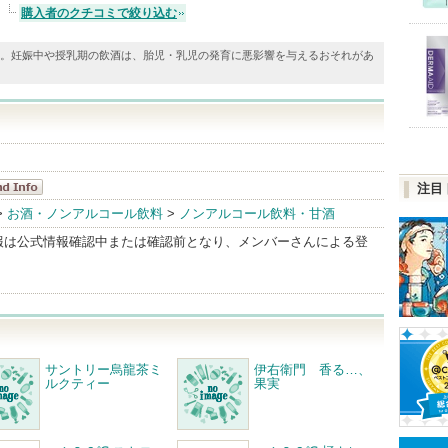
購入者のクチコミで絞り込む
す。妊娠中や授乳期の飲酒は、胎児・乳児の発育に悪影響を与えるおそれがあ
注目
トリー
>
お酒・ノンアルコール飲料
>
ノンアルコール飲料・甘酒
dInfo
報は公式情報確認中または確認前となり、メンバーさんによる登
サントリー烏龍茶ミ
伊右衛門 香る…、
ルクティー
果実