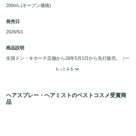
200mL (オープン価格)
発売日
2026/5/1 
商品説明
全国ドン・キホーテ店舗から26年5月1日から先行販売。（一
部店舗を除く）

もっとみる
フローズンピーチの爽やかな香りのUV
ヘアミスト
。
プロテ
イン
*1配合で
うるおい
を与え、日差しを受けた髪をケアして
ヘアスプレー・ヘアミストのベストコスメ受賞商
扱いやすい髪へ。外出先でも使いやすい軽やかな使用感。
品
*1：加水分解
コラーゲン
、加水分解シルク、加水分解ケラチ
ン（ヘアコンディショニング成分）