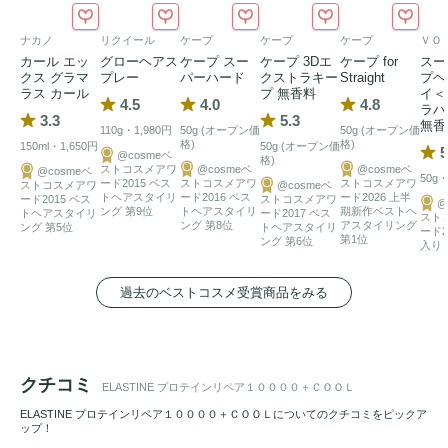
ナカノ
リクイール
ケープ
ケープ
ケープ
ＶＯ
カール エッ
グローヘアス
ケープ スー
ケープ 3Dエ
ケープ for
スー
クス グラマ
プレー
パーハード
クストラキー
Straight
プヘ
ラス カール
プ 無香料
イ＜
4.5
4.0
4.8
ラハ
3.3
5.3
無香
110g・1,980円
50g (オープン価
50g (オープン価
格)
格)
150ml・1,650円
50g (オープン価
5
@cosmeベ
格)
ストコスメアワ
@cosmeベ
@cosmeベ
@cosmeベ
50g
ード2015 ベス
ストコスメアワ
ストコスメアワ
ストコスメアワ
@cosmeベ
トヘアスタイリ
ード2016 ベス
ード2026 上半
ード2015 ベス
ストコスメアワ
@
ング 第9位
トヘアスタイリ
期新作ベストヘ
トヘアスタイリ
ード2017 ベス
スト
ング 第8位
アスタイリング
ング 第5位
トヘアスタイリ
ード2
第1位
ング 第6位
入り
過去のベストコスメ受賞商品をみる
クチコミ
ELASTINE プロテインリペア１００００＋ＣＯＯＬ
ELASTINE プロテインリペア１００００＋ＣＯＯＬについてのクチコミをピックア
ップ！