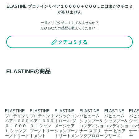
ELASTINE プロテインリペア１００００＋ＣＯＯＬにはまだクチコミ
がありません
一番ノリでクチコミしてみませんか？
ぜひあなたの感想を教えてください！
クチコミする
ELASTINEの商品
ELASTINE
ELASTINE
ELASTINE
ELASTINE
ELASTINE
ELAS
プロテインリ
プロテインリ
マジックコン
パヒューム
パヒューム
パヒ
ペア１０００
ペア１０００
トロール ダ
シャンプー&
シャンプー&
シャ
０＋ ＣＯＯ
０＋ シャン
メージケア
コンディショ
コンディショ
コン
Ｌ シャンプ
プー／トリー
シャンプー／
ナー スプリ
ナー ピュア
ナー
ー／トリート
トメント
トリートメン
ングプロロー
ブリーズ
ー