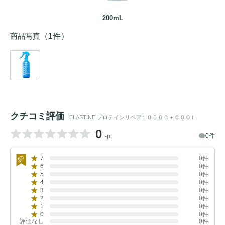
200mL
商品写真
（1件）
クチコミ評価
ELASTINE プロテインリペア１００００＋ＣＯＯＬ
0
0件
-pt
7
0件
6
0件
5
0件
4
0件
3
0件
2
0件
1
0件
0
0件
評価なし
0件