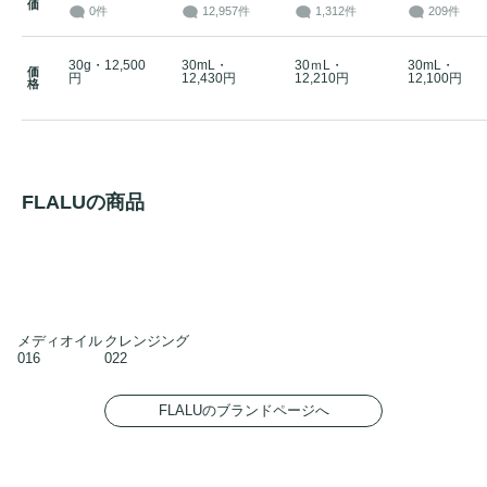
価
0件
12,957件
1,312件
209件
30g・12,500
30mL・
30ｍL・
30mL・
価
円
12,430円
12,210円
12,100円
格
FLALUの商品
メディオイル
クレンジング
016
022
FLALUのブランドページへ