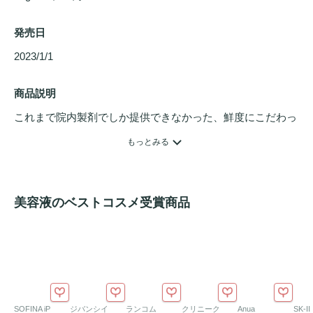
発売日
2023/1/1 
商品説明
これまで院内製剤でしか提供できなかった、鮮度にこだわっ
た高浸透
ビタミンC
誘導体（APPS）を、独自の製法で「高
もっとみる
浸透*1生・ビタミンC*3」として配合した
美容液
。

乾燥によるキメの乱れや、ハリ不足、ザラつき、
くすみ
な
ど、日々の紫外線ダメージ*2によって蓄積された大人の複合
美容液のベストコスメ受賞商品
的な肌悩みに多角的にアプローチします。

非常にデリケートな高浸透*1生・ビタミンCを、フレッシュ
で安定した状態で届けるため、自社工場で注文を受けてから
製造し、最短当日〜3日以内に出荷しています。

さらに、高浸透*1生・ビタミンCの魅力を引き出すために選
SOFINA iP
ジバンシイ
ランコム
クリニーク
Anua
SK-II