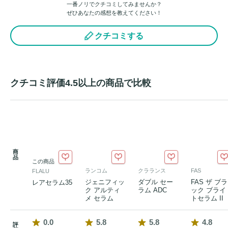
一番ノリでクチコミしてみませんか？
＊「35」は、開発者である髙田美子の名前「ミコ」を表して
ぜひあなたの感想を教えてください！
います。

クチコミする
*1 角質層まで

*2 紫外線による乾燥など

*3 パルミチン酸アスコルビルリン酸3Na（整肌成分）
クチコミ評価4.5以上の商品で比較
商
品
この商品
ランコム
クラランス
FAS
FLALU
ジェニフィッ
ダブル セー
FAS ザ ブラ
レアセラム35
ク アルティ
ラム ADC
ック ブライ
メ セラム
トセラム II
0.0
5.8
5.8
4.8
評