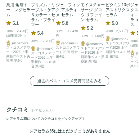
び抜かれた下記の美容成分を、皮膚科学に基づいた比率で濃
薬用 角層ト
プリズム・リ
ジェニフィッ
モイスチャー
ビタミン10ポ
ジェ
縮配合しました。

ーニングセラ
ーブル・ケア
ク アルティ
サージ グロ
アストリクス
クス
ム
＆カラー・セ
メ セラム
ウ リファイ
セラム
ィニ
・フラーレン

ラム・プライ
ン セラム
ラ 
5.1
5.8
5.0
マー
ス
・ナールスゲン

5.2
10ml・2,420円
30mL・12,430
20ml・2,580円
5.4
5
・ビタミンC誘導体GO-VC

(編集部調べ)
円
30mL・6,600円
@cosmeベ
30mL・7,700円
30ml
・ビタミンE誘導体（TPNa）

@cosmeベ
@cosmeベ
ストコスメアワ
@cosmeベ
(編集
ストコスメアワ
ストコスメアワ
ード2026 上半
ストコスメアワ
@cosmeベ
これにより多角的なケアを実現。そして、高浸透*1生・ビタ
ード2026 上半
ード2025 総合
期新作コスメ 総
ード2026 上半
ストコスメアワ
@
期新作ベスト美
第4位
合 第3位
期新作ベスト美
ミンCを角質層のすみずみまで届けることにこだわり、あえ
ード2026 上半
スト
容液 第2位
容液 第3位
期新作コスメ 総
ード2
てサラリとしたテクスチャーに仕上げました。

合 第8位
第10
過去のベストコスメ受賞商品をみる
キメが整い、自ら
うるおい
を抱え込むことのできる真に健や
かな肌へと導きます。

「一人でも多くの肌悩みに寄り添いたい」。20万人以上の肌
クチコミ
レアセラム35
を診てきた皮膚科医・紫外線研究者の髙田美子が、16年に及
レアセラム35についてのクチコミをピックアップ！
ぶ研究の末、フレッシュな状態で製品化することに成功。
2022年、
スキンケア
ブランド「FLALU」が誕生しました。

レアセラム35にはまだクチコミがありません