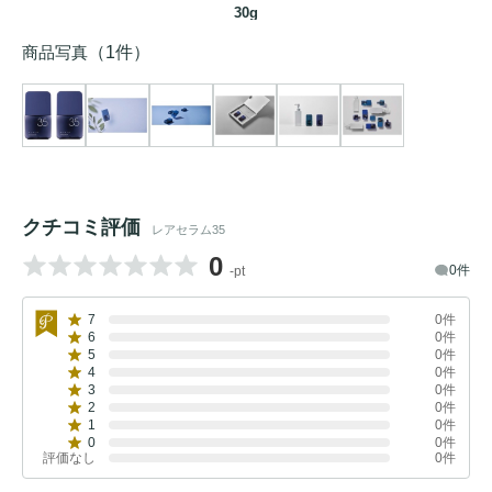
30g
商品写真
（1件）
クチコミ評価
レアセラム35
0
0件
-pt
7
0件
6
0件
5
0件
4
0件
3
0件
2
0件
1
0件
0
0件
評価なし
0件