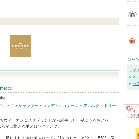
シャン
この
ヘ
ヘ
smetics
イリング
>
シャンプー・コンディショナー
>
ヘアパック・トリー
o
【毎月
0％ヴィーガンコスメブランドから誕生した、髪に
うるおい
を与
めらかに整えるポメロヘアマスク。
に親しまれてきたポメロオイル*1をはじめ、ビタミンB5*2、保