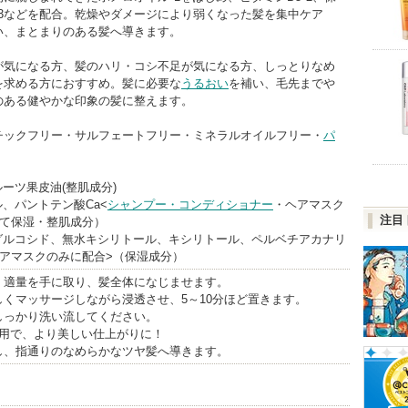
ine*3などを配合。乾燥やダメージにより弱くなった髪を集中ケア
い、まとまりのある髪へ導きます。
が気になる方、髪のハリ・コシ不足が気になる方、しっとりなめ
を求める方におすすめ。髪に必要な
うるおい
を補い、毛先までや
のある健やかな印象の髪に整えます。
チックフリー・サルフェートフリー・ミネラルオイルフリー・
パ
ルーツ果皮油(整肌成分)
ル、パントテン酸Ca<
シャンプー・コンディショナー
・ヘアマスク
注目
全て保湿・整肌成分）
ルグルコシド、無水キシリトール、キシリトール、ペルベチアカナリ
ヘアマスクのみに配合>（保湿成分）
、適量を手に取り、髪全体になじませます。
くマッサージしながら浸透させ、5～10分ほど置きます。
しっかり洗い流してください。
使用で、より美しい仕上がりに！
し、指通りのなめらかなツヤ髪へ導きます。