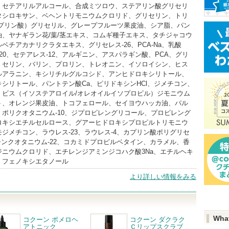
、セテアリルアルコール、合成ミツロウ、ステアリン酸グリセリ
タシロキサン、ベヘントリモニウムクロリド、グリセリン、トリ
カプリン酸）グリセリル、グレープフルーツ果皮油、シア脂、パン
油、ヤナギラン花/葉/茎エキス、コムギ種子エキス、タチジャコウ
ベチアカナリクラタエキス、グリセレス-26、PCA-Na、乳酸
-20、セテアレス-12、アルギニン、アスパラギン酸、PCA、グリ
、セリン、バリン、プロリン、トレオニン、イソロイシン、ヒス
ルアラニン、キシリチルグルコシド、アンヒドロキシリトール、
シリトール、パントテン酸Ca、ピリドキシンHCl、ジメチコン、
、ビス（イソステアロイル/オレオイルイソプロピル）ジモニウム
ト、オレンジ果皮油、トコフェロール、セイヨウハッカ油、パル
ポリクオタニウム-10、ジプロピレングリコール、プロピレング
ロキシエチルセルロース、グアーヒドロキシプロピルトリモニウ
ジメチコン、ラウレス-23、ラウレス-4、カプリン酸ポリグリセ
ーンクオタニウム-22、コカミドプロピルベタイン、カラメル、香
ジニウムクロリド、エチレンジアミンジコハク酸3Na、エチルヘキ
、フェノキシエタノール
より詳しい情報をみる
Wha
コクーン ポメロヘ
コクーン ダクラク
アトニック
Ｃリップスクラブ