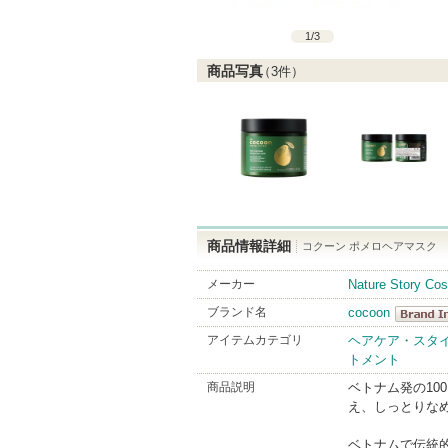
1
/
3
商品写真
（
3
件）
商品情報詳細
コクーン ポメロヘアマスク
メーカー
Nature Story Co
ブランド名
cocoon
cocoon
アイテムカテゴリ
ヘアケア・スタ
トメント
BrandInf
商品説明
ベトナム発の10
え、しっとりな
ベトナムで伝統的