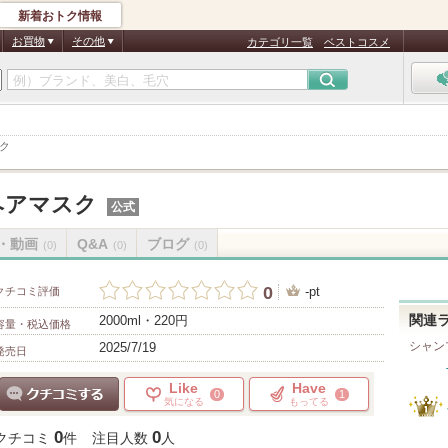
新着おトク情報
お買物
その他
カテゴリ一覧
ベストコスメ
ク
ヘアマスク
公式
・動画
Q&A
ブログ
(0)
(0)
(0)
0
-pt
クチコミ評価
2000ml・220円
関連
容量・税込価格
シャン
2025/7/19
発売日
Like
Have
0
1
気になる
もってる
クチコミする
0
0
クチコミ
件
注目人数
人