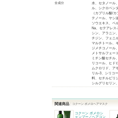
全成分
水、セタノール
ル、シクロペン
（カプリル酸/
テノール、ヤシ
ソウエキス、ペル
Na、セテアレス
シン、アラニン
チジン、フェニ
マルチトール、キ
ジメチコノール
メトサルフェー
ミチン酸セチル、
リコール、ヒド
ムクロリド、アモ
リル-3、シリコ
料、セチルピリ
シルグリセリン
関連商品
コクーン ポメロヘアマスク
コクーン ポメロシ
ャンプー／ヘアコン