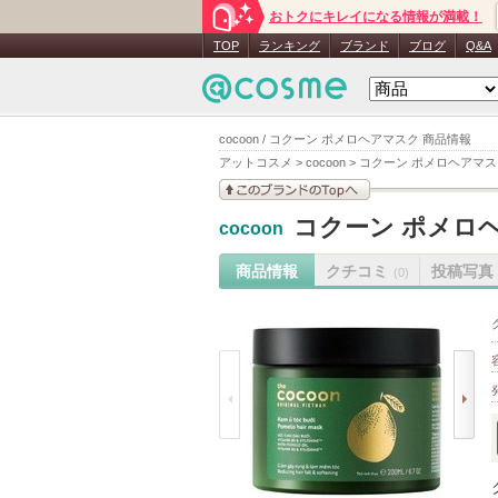
おトクにキレイになる情報が満載！
TOP
ランキング
ブランド
ブログ
Q&A
cocoon / コクーン ポメロヘアマスク 商品情報
アットコスメ
>
cocoon
>
コクーン ポメロヘアマス
このブランドの情報を
コクーン ポメロ
cocoon
見る
商品情報
クチコミ
投稿写真
(0)
prev
next