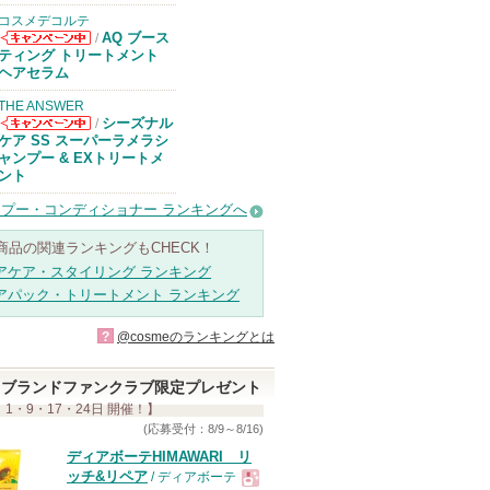
コスメデコルテ
AQ ブース
/
コスメデコルテ
ティング トリートメント
からのお知らせ
ヘアセラム
があります
THE ANSWER
シーズナル
/
THE ANSWER
ケア SS スーパーラメラシ
からのお知らせ
ャンプー & EXトリートメ
があります
ント
プー・コンディショナー ランキングへ
商品の関連ランキングもCHECK！
アケア・スタイリング ランキング
アパック・トリートメント ランキング
?
@cosmeのランキングとは
ブランドファンクラブ限定プレゼント
 1・9・17・24日 開催！】
(応募受付：8/9～8/16)
ディアボーテHIMAWARI リ
ッチ&リペア
/ ディアボーテ