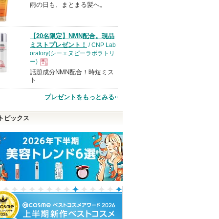
雨の日も、まとまる髪へ。
現
品
【20名限定】NMN配合。現品
ミストプレゼント！
/ CNP Lab
oratory(シーエヌピーラボラトリ
ー)
話題成分NMN配合！時短ミス
現
ト
プレゼントをもっとみる
品
トピックス