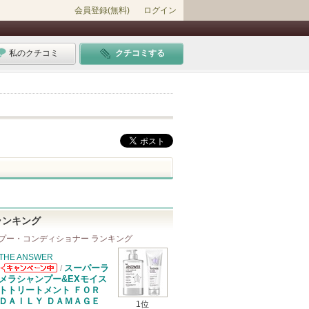
会員登録(無料)
ログイン
私のクチコミ
クチコミする
ランキング
プー・コンディショナー ランキング
THE ANSWER
スーパーラ
/
THE ANSWER
メラシャンプー&EXモイス
からのお知らせ
トトリートメント ＦＯＲ
があります
ＤＡＩＬＹ ＤＡＭＡＧＥ
1位