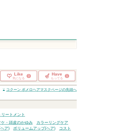
Like
Have
0
1
気になる
もってる
コクーン ポメロヘアマスク
ページの先頭へ
・トリートメント
フケ・頭皮のかゆみ
カラーリングケア
ヘア)
ボリュームアップ(ヘア)
コスト