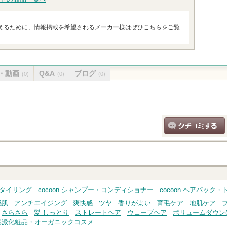
えるために、情報掲載を希望されるメーカー様はぜひこちらをご覧
・動画
Q&A
ブログ
(0)
(0)
(0)
クチコミする
スタイリング
cocoon シャンプー・コンディショナー
cocoon ヘアパック
感肌
アンチエイジング
爽快感
ツヤ
香りがよい
育毛ケア
地肌ケア
さらさら
髪 しっとり
ストレートヘア
ウェーブヘア
ボリュームダウン(
然派化粧品・オーガニックコスメ