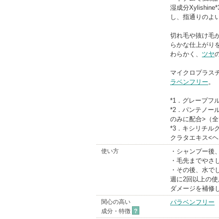
湿成分Xylish
し、指通りのよ
切れ毛や抜け毛
らかな仕上がり
わらかく、
ツヤ
マイクロプラス
ラベンフリー
。
*1．グレープフ
*2．パンテノー
のみに配合>（
*3．キシリチ
クラタエキス<
使い方
・シャンプー後
・毛先までやさし
・その後、水で
週に2回以上の
ダメージを補修
関心の高い
パラベンフリー
成分・特徴
?