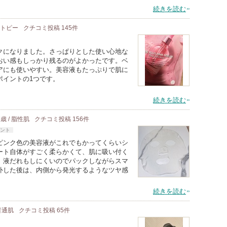
続きを読む
 アトピー
クチコミ投稿
145
件
クになりました。さっぱりとした使い心地な
おい感もしっかり残るのがよかったです。ベ
アにも使いやすい。美容液もたっぷりで肌に
ポイントの1つです。
続きを読む
7歳 / 脂性肌
クチコミ投稿
156
件
ント
ピンク色の美容液がこれでもかってくらいシ
ート自体がすごく柔らかくて、肌に吸い付く
。液だれもしにくいのでパックしながらスマ
外した後は、内側から発光するようなツヤ感
続きを読む
 普通肌
クチコミ投稿
65
件