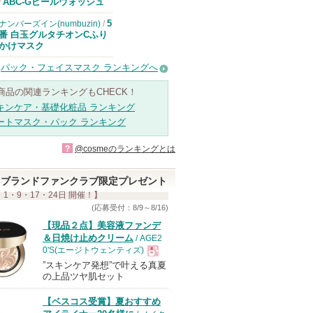
ドクターケイか
ABC-Gピールウォッシュ
/
らのお知らせが
あります
5
ナンバーズイン(numbuzin)
/
番 白玉グルタチオンCふり
かけマスク
パック・フェイスマスク ランキングへ
商品の関連ランキングもCHECK！
キンケア・基礎化粧品 ランキング
ートマスク・パック ランキング
?
@cosmeのランキングとは
ブランドファンクラブ限定プレゼント
 1・9・17・24日 開催！】
(応募受付：8/9～8/16)
【現品２点】美容液ファンデ
＆日焼け止めクリーム
/ AGE2
0'S(エージトウェンティズ)
”スキンケア発想”で叶える真夏
現
の上品ツヤ肌セット
【ベスコス受賞】夏おすすめ
品