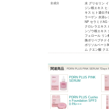
全成分
水 グリセリン 
ジン根エキス ヒ
キス ヒト遺伝子
ラーゲン 水添レ
NP セラミドA
クロレラエキス 
ンゾウ根エキス 
フェロール リン
換ポリペプチド-
ポリソルベート8
ム クエン酸 ク
関連商品
PDRN PLUS PINK SERUM 7Days 
PDRN PLUS PINK
SERUM
PDRN PLUS Cushio
n Foundation SPF3
0 PA+++