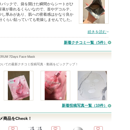
スパックで、袋を開けた瞬間からシートがひ
容液が垂れるくらいなので、首やデコルテ、
少し厚みがあり、肌への密着感はかなり良か
5分くらい貼っていても乾燥しませんでした。
続きを読む
新着クチコミ一覧
（5件）
ERUM 7Days Face Mask
ついての最新クチコミ投稿写真・動画をピックアップ！
新着投稿写真一覧（10件）
商品をCheck！