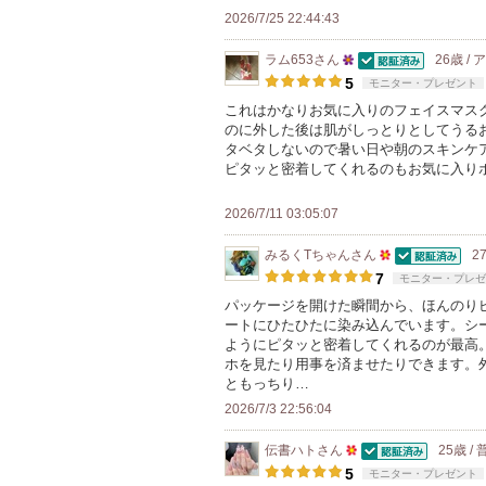
に
メ
2026/7/25 22:44:43
入
ン
り
ラム653
さん
26歳 /
バ
認証済
25
登
5
モニター・プレゼント
ー
人
録
これはかなりお気に入りのフェイスマス
に
のに外した後は肌がしっとりとしてうる
以
さ
お
タベタしないので暑い日や朝のスキンケ
上
れ
ピタッと密着してくれるのもお気に入り
気
の
て
に
メ
い
2026/7/11 03:05:07
入
ン
ま
り
みるくTちゃん
さん
2
バ
す
認証済
50
登
7
モニター・プレゼ
ー
人
録
パッケージを開けた瞬間から、ほんのり
に
ートにひたひたに染み込んでいます。シ
以
さ
お
ようにピタッと密着してくれるのが最高
上
れ
ホを見たり用事を済ませたりできます。
気
の
て
ともっちり…
に
メ
い
2026/7/3 22:56:04
入
ン
ま
り
伝書ハト
さん
25歳 /
バ
す
認証済
50
登
5
モニター・プレゼント
ー