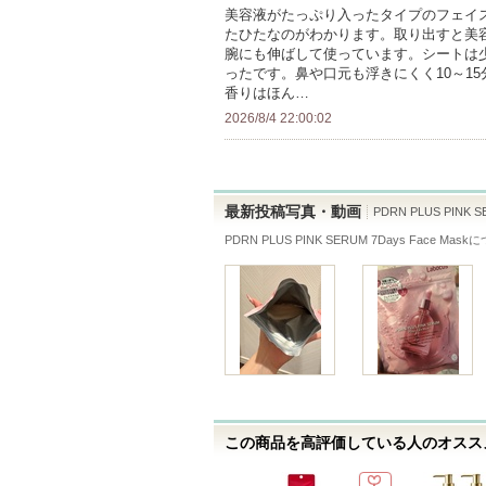
人
録
美容液がたっぷり入ったタイプのフェイ
に
たひたなのがわかります。取り出すと美
以
さ
お
腕にも伸ばして使っています。シートは
上
れ
ったです。鼻や口元も浮きにくく10～1
気
の
て
香りはほん…
に
メ
い
2026/8/4 22:00:02
入
ン
ま
り
バ
す
登
ー
録
最新投稿写真・動画
PDRN PLUS PINK S
に
さ
PDRN PLUS PINK SERUM 7Days Face Mask
に
お
れ
気
て
に
い
入
ま
り
す
登
録
さ
この商品を高評価している人のオススメ
れ
て