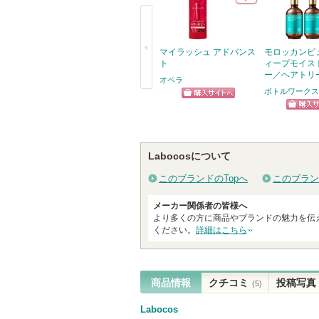
い
ま
す
マイラッシュ アドバンス
モロッカンビ
ト
ィープモイス
ー／ヘアトリ
オペラ
ボトルワークス
戻
ショッピン
る
ショッ
グサイトへ
グサイ
Labocosについて
このブランドのTopへ
このブラン
メーカー関係者の皆様へ
より多くの方に商品やブランドの魅力を伝
ください。
詳細はこちら
商品情報
クチコミ
投稿写真
(5)
Labocos