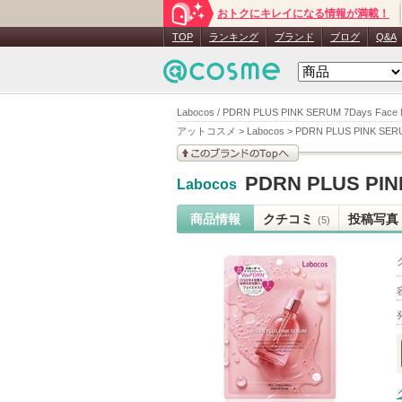
おトクにキレイになる情報が満載！
TOP
ランキング
ブランド
ブログ
Q&A
Labocos / PDRN PLUS PINK SERUM 7Days Fa
アットコスメ
>
Labocos
>
PDRN PLUS PINK SERU
このブランドの情報を
PDRN PLUS PIN
Labocos
見る
商品情報
クチコミ
投稿写真
(5)