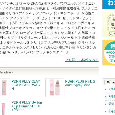
イソペンチルジオール DNA-Na ダマスクバラ花エキス オタネニン
トサイタイ血幹細胞順化培養液 ヒト幹細胞順化培養液 ツボクサエ
組換オリゴペプチド-1 シアノコバラミン マンニトール 水溶性コ
シチン フィトステロールズ セラミドEOP セラミドNG セラミド
G セラミドAP ヒアルロン酸Na クズ根エキス アロエベラ葉エキス
水溶性プロテオグリカン オウゴン根エキス イタドリ根エキス カ
チャ葉エキス ローズマリー葉エキス カミツレ花エキス 酢酸トコ
酸Na カプリリルグリコール 1,2-ヘキサンジオール ヒト遺伝子組
11 ソルビトール BG トリ（カプリル酸/カプリン酸）グリセリル
0 エチルヘキシルグリセリン PEG-60水添ヒマシ油 キサンタンガ
エン酸Na メチルパラベン フェノキシエタノール
より詳しい情報をみる
Face Mask
PDRN PLUS CLAY
PDRN PLUS Pink S
Wha
FOAM FACE WAS
erum Spray Mist
H
7月
7月
PDRN PLUS UV ton
紫外
e up Primer SPF50
+PA+++
6月