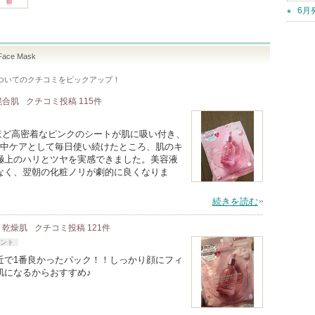
6月
Face Mask
ついてのクチコミをピックアップ！
 混合肌
クチコミ投稿
115
件
ほど高密着なピンクのシートが肌に吸い付き、
集中ケアとして毎日使い続けたところ、肌のキ
極上のハリとツヤを実感できました。美容液
なく、翌朝の化粧ノリが劇的に良くなりま
続きを読む
/ 乾燥肌
クチコミ投稿
121
件
ント
近で1番良かったパック！！しっかり顔にフィ
肌になるからおすすめ♪