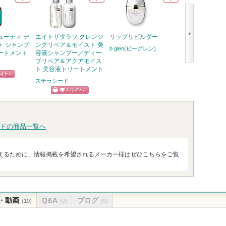
ューティ デ
エイトザタラソ クレンジ
リップリビルダー
薬用 雪肌精
ト シャンプ
ングリペア＆モイスト 美
b.glen(ビーグレン)
雪肌精
ートメント
容液シャンプー／ディー
プリペア＆アクアモイス
ショッ
ト 美容液トリートメント
次
グサイ
ステラシード
へ
ピン
トへ
ショッピン
グサイトへ
ドの商品一覧へ
えるために、情報掲載を希望されるメーカー様はぜひこちらをご覧
・動画
Q&A
ブログ
(10)
(0)
(0)