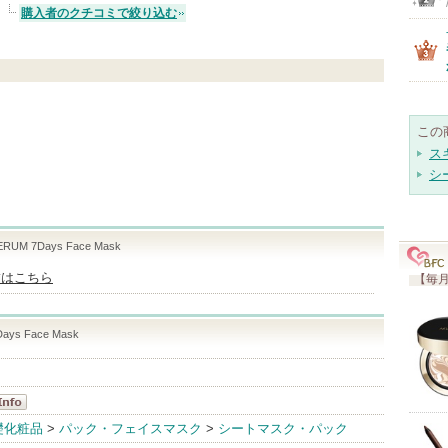
購入者のクチコミで絞り込む
この
ス
シ
ERUM 7Days Face Mask
舗はこちら
【毎月
ays Face Mask
s
礎化粧品
>
パック・フェイスマスク
>
シートマスク・パック