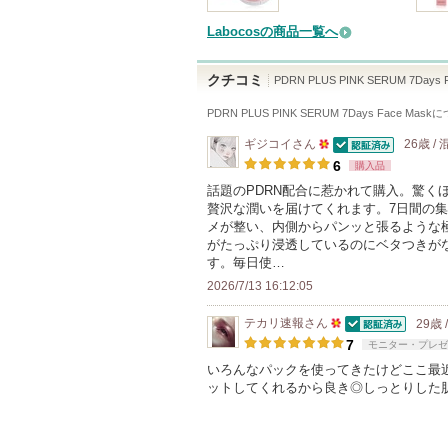
Labocosの商品一覧へ
クチコミ
PDRN PLUS PINK SERUM 7Days 
PDRN PLUS PINK SERUM 7Days Face Mask
に
ギジコイ
さん
26歳 /
認証済
50
6
購入品
人
話題のPDRN配合に惹かれて購入。驚く
贅沢な潤いを届けてくれます。7日間の
以
メが整い、内側からパンッと張るような
上
がたっぷり浸透しているのにベタつきが
の
す。毎日使…
メ
2026/7/13 16:12:05
ン
テカリ速報
さん
29歳 
バ
認証済
50
7
モニター・プレゼ
ー
人
いろんなパックを使ってきたけどここ最
に
ットしてくれるから良き◎しっとりした
以
お
上
気
の