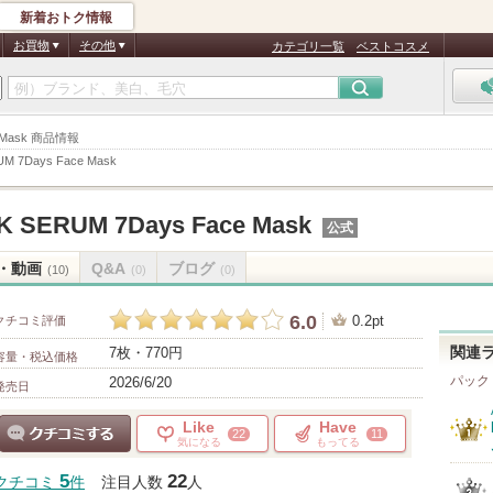
新着おトク情報
お買物
その他
カテゴリ一覧
ベストコスメ
ce Mask 商品情報
M 7Days Face Mask
K SERUM 7Days Face Mask
公式
・動画
Q&A
ブログ
(10)
(0)
(0)
6.0
0.2pt
クチコミ評価
7枚・770円
関連
容量・税込価格
パック
2026/6/20
発売日
Like
Have
22
11
気になる
もってる
クチコミする
5
22
クチコミ
件
注目人数
人