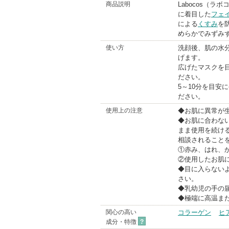
BrandIn
商品説明
Labocos（
に着目した
フェ
による
くすみ
を
めらかでみずみ
使い方
洗顔後、肌の水
げます。
広げたマスクを
ださい。
5～10分を目
ださい。
使用上の注意
◆お肌に異常が
◆お肌に合わな
まま使用を続け
相談されること
①赤み、はれ、
②使用したお肌
◆目に入らない
さい。
◆乳幼児の手の
◆極端に高温ま
関心の高い
コラーゲン
ヒ
成分・特徴
?