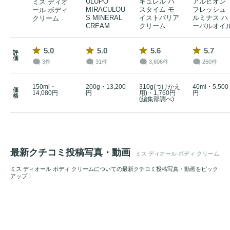
ULUPO
キュレル バ
アルビオン
ミス ディオ
MIRACULOU
スタイム モ
フレッシュ
ール ボディ
S MINERAL
イストバリア
ルミナス ハ
クリーム
CREAM
クリーム
ーバルオイ
5.0
5.0
5.6
5.7
評
価
3件
31件
3,606件
260件
150ml・
200g・13,200
310g(つけかえ
40ml・5,500
価
14,080円
円
用)・1,760円
円
格
(編集部調べ)
最新クチコミ投稿写真・動画
ミス ディオール ボディ クリーム
ミス ディオール ボディ クリームについての最新クチコミ投稿写真・動画をピック
アップ！