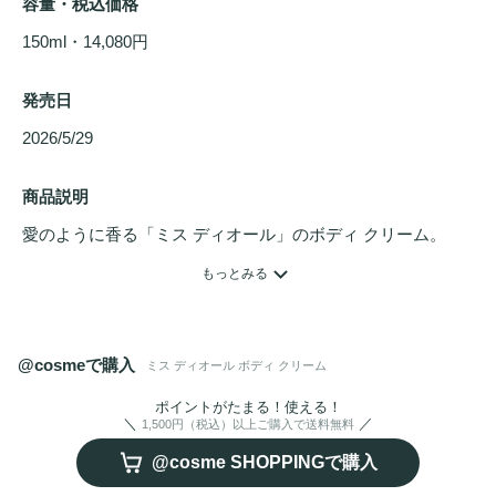
容量・税込価格
150ml・14,080円
発売日
2026/5/29 
商品説明
愛のように香る「ミス ディオール」のボディ クリーム。

ピオニー、ローズ、ホワイトムスクの可愛らしい花々のドレ
もっとみる
スが、風に吹かれてふわりと香り立つフレッシュで優しいブ
ルーミング ブーケの香りをボディへ。

@cosmeで購入
ミス ディオール ボディ クリーム
リッチな
バーム
 テクスチャーがすっとなじみ、肌に柔らか
さと輝きを与えるボディ クリーム、

ポイントがたまる！使える！
1,500円（税込）以上ご購入で送料無料
90%*1自然由来のフォーミュラには、本コレクションを象徴
@cosme SHOPPINGで購入
する成分であるセンティフォリア ローズ ウォーター*2を採
用。たっぷりのローズウォーターが、自然由来成分で肌を優