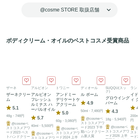
しくなめらかに仕上げ、華やかに香ります。

@cosme STORE 取扱店舗
花々に思いを込めて、すべての女性に愛と幸せを。

フロスト ガラスの美しいボトルには、
マット
でシルキーな
質感のキャップがあしらわれ、ミス ディオールのタイムレ
ボディクリーム・オイルのベストコスメ受賞商品
スなコードである「千鳥格子」のモチーフが刻まれていま
す。

*1自然由来指数90%（水を含む）ISO16128準拠

*2センチフォリアバラ花水（保湿成分）
ザーネ
アルビオン
トワニー
ディオール
SUQQU(スッ
ラン
ク)
ザーネクリー
アルビオン
アンドミー
ル ボーム
イド
グロウイング
ム
フレッシュ
デリケートケ
ィ 
4.9
バーム
ルミナス ハ
アクリーム
5.1
4
ーバルオイル
4.3
50ml・7,480円
5.0
48g・748円
200m
5.7
@cosmeベ
18g・5,940円
円
60g・3,080円
ストコスメアワ
@cosmeベ
40ml・5,500円
@cosmeベ
ード2023 下半
ストコスメアワ
@
@cosmeベ
ストコスメアワ
期ハンドクリー
ード2023 ベス
スト
ストコスメアワ
@cosmeベ
ード2026 上半
ム新人賞
トハンドクリー
ード2
ード2024 上半
ストコスメアワ