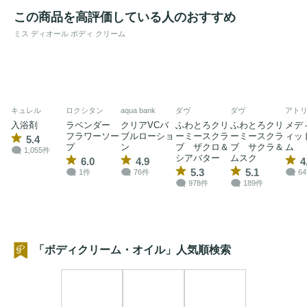
この商品を高評価している人のおすすめ
ミス ディオール ボディ クリーム
キュレル
ロクシタン
aqua bank
ダヴ
ダヴ
アト
入浴剤
ラベンダー
クリアVCバ
ふわとろクリ
ふわとろクリ
メデ
フラワーソー
ブルローショ
ーミースクラ
ーミースクラ
ィッ
5.4
プ
ン
ブ ザクロ＆
ブ サクラ＆
ム
1,055件
シアバター
ムスク
6.0
4.9
4
5.3
5.1
1件
76件
6
978件
189件
「ボディクリーム・オイル」人気順検索