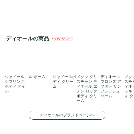
ディオールの商品
ジャドール
ル ボーム
ジャドールボ
メゾン クリ
ディオール
メゾ
シマリング
ディ クリー
スチャン デ
ブロンズ ア
スチ
ボディ オイ
ム
ィオール エ
フター サン
ィオ
ル
デン ロック
フレッシュ
ッキ
ボディ クリ
バーム
ィ 
ーム
ディオールのブランドページへ