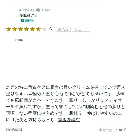
47歳
混合肌
116件
※狐※
さん
6
購入品
リピート
150ml
足元の特に角質ケアに相性の良いクリームを探していて購入
塗りやすい→軽めの塗り心地で伸びがとても良いです。少量
でも広範囲がカバーできます。 薫り→しっかりミスディオ
ールの薫りですが、塗って暫くして肌に馴染むと他の薫りと
喧嘩しない程度に控えめです。 肌触り→伸ばしやすいのに
広げたあと気持ちもっち...
続きを読む
2026/6/24
0
参考になった