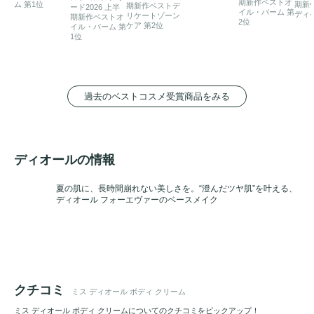
期新作ベストオ
ム 第1位
期新
期新作ベストデ
ード2026 上半
イル・バーム 第
ディ
リケートゾーン
期新作ベストオ
2位
ケア 第2位
イル・バーム 第
1位
過去のベストコスメ受賞商品をみる
ディオールの情報
夏の肌に、長時間崩れない美しさを。“澄んだツヤ肌”を叶える、
ディオール フォーエヴァーのベースメイク
クチコミ
ミス ディオール ボディ クリーム
ミス ディオール ボディ クリームについてのクチコミをピックアップ！