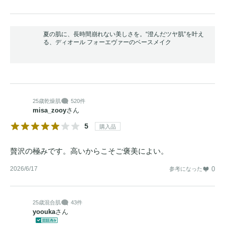
夏の肌に、長時間崩れない美しさを。“澄んだツヤ肌”を叶え
る、ディオール フォーエヴァーのベースメイク
25歳
乾燥肌
520件
misa_zooy
さん
5
購入品
贅沢の極みです。高いからこそご褒美によい。
2026/6/17
0
参考になった
25歳
混合肌
43件
yoouka
さん