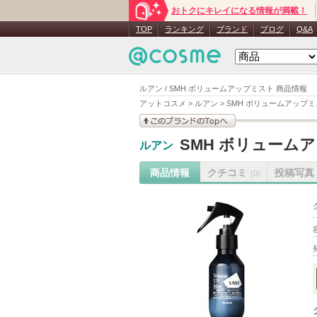
おトクにキレイになる情報が満載！
TOP
ランキング
ブランド
ブログ
Q&A
ルアン / SMH ボリュームアップミスト 商品情報
アットコスメ
>
ルアン
>
SMH ボリュームアップ
このブランドの情報を
SMH ボリューム
ルアン
見る
商品情報
クチコミ
投稿写真
(0)