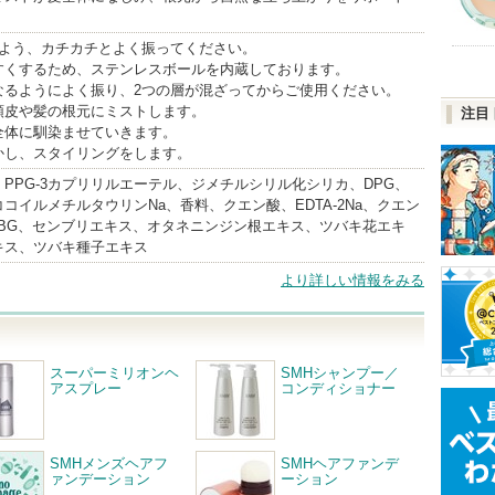
るよう、カチカチとよく振ってください。
すくするため、ステンレスボールを内蔵しております。
なるようによく振り、2つの層が混ざってからご使用ください。
頭皮や髪の根元にミストします。
注目
全体に馴染ませていきます。
かし、スタイリングをします。
PPG-3カプリリルエーテル、ジメチルシリル化シリカ、DPG、
コイルメチルタウリンNa、香料、クエン酸、EDTA-2Na、クエン
、BG、センブリエキス、オタネニンジン根エキス、ツバキ花エキ
キス、ツバキ種子エキス
より詳しい情報をみる
スーパーミリオンヘ
SMHシャンプー／
アスプレー
コンディショナー
SMHメンズヘアフ
SMHヘアファンデ
ァンデーション
ーション