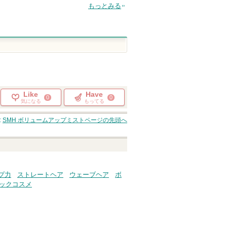
もっとみる
Like
Have
0
0
気になる
もってる
SMH ボリュームアップミスト
ページの先頭へ
プ力
ストレートヘア
ウェーブヘア
ボ
ックコスメ