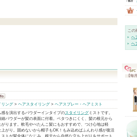
この
ヘ
ヘ
ト
【毎月
イリング
>
ヘアスタイリング
>
ヘアスプレー・ヘアミスト
ム感を演出するパウダーインタイプの
スタイリング
ミストです。
微細パウダーが髪の表面に付着。ベタつきにくく、髪の根元から
上がります。軟毛やぺたんこ髪にもおすすめで、つけ心地は軽
仕上がり。固めないから帽子もOK！もみ込めばふんわり感が復活
ミストが髪全体になじみ、根元から自然な立ち上がりをサポート