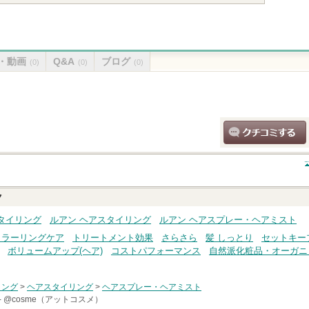
・動画
Q&A
ブログ
(0)
(0)
(0)
クチコミする
ク
タイリング
ルアン ヘアスタイリング
ルアン ヘアスプレー・ヘアミスト
カラーリングケア
トリートメント効果
さらさら
髪 しっとり
セットキー
ボリュームアップ(ヘア)
コストパフォーマンス
自然派化粧品・オーガニ
リング
>
ヘアスタイリング
>
ヘアスプレー・ヘアミスト
-
@cosme（アットコスメ）