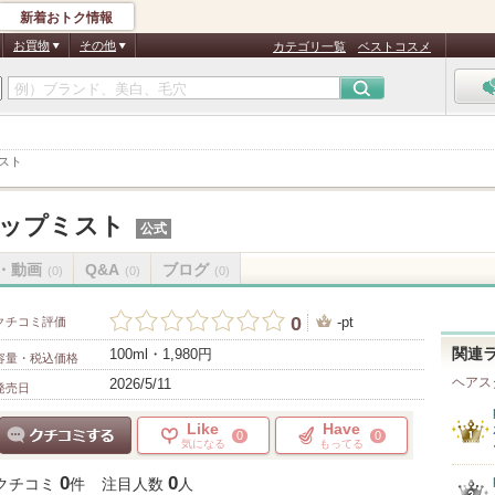
新着おトク情報
お買物
その他
カテゴリ一覧
ベストコスメ
ミスト
アップミスト
公式
・動画
Q&A
ブログ
(0)
(0)
(0)
0
-pt
クチコミ評価
100ml・1,980円
関連
容量・税込価格
ヘアス
2026/5/11
発売日
Like
Have
0
0
気になる
もってる
クチコミする
0
0
クチコミ
件
注目人数
人