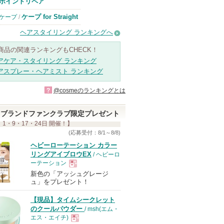
ポイントリペア
ケープ for Straight
ケープ
/
ヘアスタイリング ランキングへ
商品の関連ランキングもCHECK！
アケア・スタイリング ランキング
アスプレー・ヘアミスト ランキング
?
@cosmeのランキングとは
ブランドファンクラブ限定プレゼント
 1・9・17・24日 開催！】
(応募受付：8/1～8/8)
ヘビーローテーション カラー
リングアイブロウEX
/ ヘビーロ
ーテーション
新色の「アッシュグレージ
現
ュ」をプレゼント！
【現品】タイムシークレット
品
のクールパウダー
/ msh(エム・
エス・エイチ)