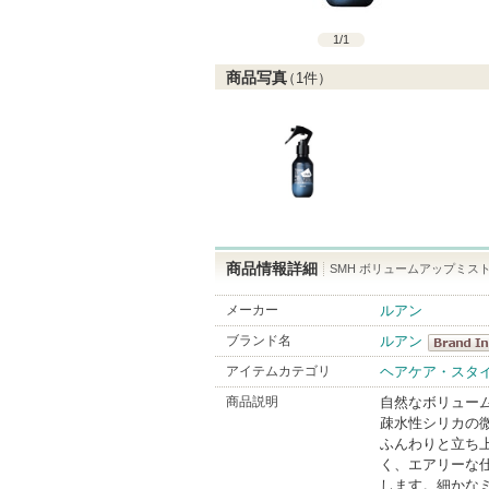
1
/
1
商品写真
（
1
件）
商品情報詳細
SMH ボリュームアップミス
メーカー
ルアン
ブランド名
ルアン
ルアン
アイテムカテゴリ
ヘアケア・スタ
BrandInfo
商品説明
自然なボリュー
疎水性シリカの
ふんわりと立ち
く、エアリーな
します。細かな