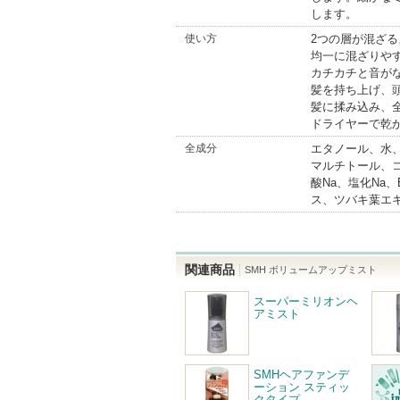
します。
使い方
2つの層が混ざ
均一に混ざりや
カチカチと音が
髪を持ち上げ、
髪に揉み込み、
ドライヤーで乾
全成分
エタノール、水、
マルチトール、コ
酸Na、塩化Na
ス、ツバキ葉エ
関連商品
SMH ボリュームアップミスト
スーパーミリオンヘ
アミスト
SMHヘアファンデ
ーション スティッ
クタイプ