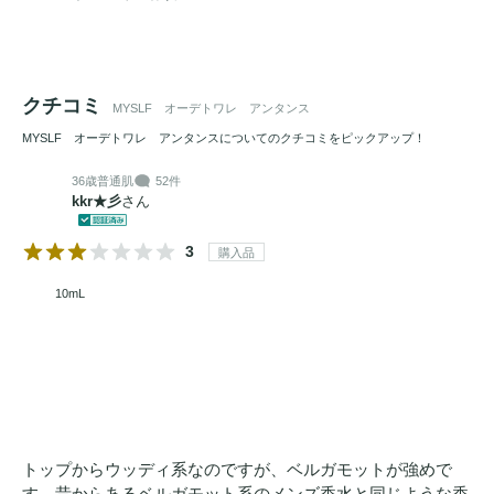
クチコミ
MYSLF オーデトワレ アンタンス
MYSLF オーデトワレ アンタンスについてのクチコミをピックアップ！
36歳
普通肌
52件
kkr★彡
さん
3
購入品
10mL
トップからウッディ系なのですが、ベルガモットが強めで
す。昔からあるベルガモット系のメンズ香水と同じような香