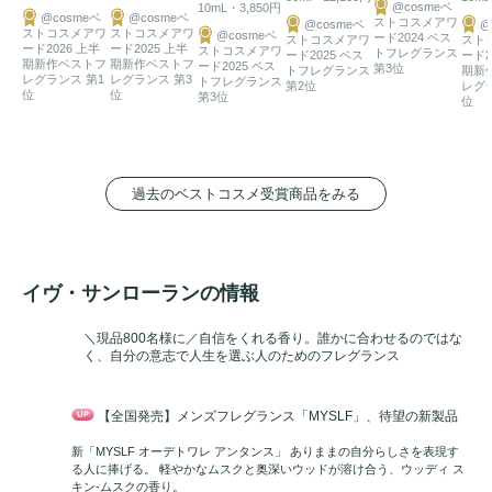
@cosmeベ
10mL・3,850円
@cosmeベ
@cosmeベ
ストコスメアワ
@cosmeベ
@
ストコスメアワ
ストコスメアワ
@cosmeベ
ード2024 ベス
ストコスメアワ
スト
ード2026 上半
ード2025 上半
ストコスメアワ
トフレグランス
ード2025 ベス
ード2
期新作ベストフ
期新作ベストフ
ード2025 ベス
第3位
トフレグランス
期新
レグランス 第1
レグランス 第3
トフレグランス
第2位
レグ
位
位
第3位
位
過去のベストコスメ受賞商品をみる
イヴ・サンローランの情報
＼現品800名様に／自信をくれる香り。誰かに合わせるのではな
く、自分の意志で人生を選ぶ人のためのフレグランス
【全国発売】メンズフレグランス「MYSLF」、待望の新製品
新「MYSLF オーデトワレ アンタンス」 ありままの自分らしさを表現す
る人に捧げる。 軽やかなムスクと奥深いウッドが溶け合う、ウッディ ス
キン-ムスクの香り。