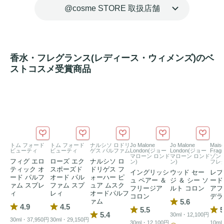
る。

@cosme STORE 取扱店舗
それは、五感を奪うほどに素肌と一体化する、かつてない香
りの新体験。

香調：ウッディムスク

香水・フレグランス(レディース・ウィメンズ)のベ
ストコスメ受賞商品
【トップ】ベルガモット、クラリセージ、クリーンアコード

【ミドル】オレンジブロッサム、ゼラニウム、ラベンダー

【ラスト】ブラックウッドアコード、ミネラルアコード、ム
スク

*YSL調べ。個人差あり。

トム フォード
トム フォード
ナルシソ ロドリ
Jo Malone
Jo Malone
Maiso
2026年8月7日（金）全国発売

ビューティ
ビューティ
ゲス パルファム
London(ジョー
London(ジョー
Frag
マローン ロンド
マローン ロンド
ゾン
2026年7月29日（水）公式オンラインブティック・表参道フ
フィグ エロ
ローズ エク
ナルシソ ロ
ン)
ン)
フレ
ティック オ
スポーズド
ドリゲス フ
イングリッシ
ウッド セー
レプ
ラッグシップブティック 先行発売
ード パルフ
オード パル
ォーハー ピ
ュ ペアー ＆
ジ ＆ シー ソ
ード
ァム スプレ
ファム スプ
ュア ムスク
フリージア
ルト コロン
アフ
ィ
レィ
オードパルフ
コロン
デラ
ァム
5.6
4.9
4.5
5.5
5
5.4
30ml・12,100円
30ml・37,950円
30ml・29,150円
30ml・12,100円
10mL