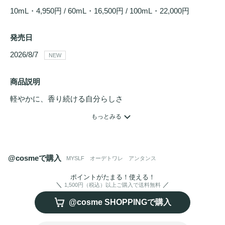
10mL・4,950円 / 60mL・16,500円 / 100mL・22,000円
発売日
2026/8/7 
NEW
商品説明
軽やかに、香り続ける自分らしさ

どこまでも密着し、肌と溶け合うウッディ スキン-ムスクの
もっとみる
香り。

本来「ラスト」を飾る重厚なウッディノート。

@cosmeで購入
MYSLF オーデトワレ アンタンス
それを「トップ」から大胆に解き放つよう設計された“ブラ
ックウッドアコード”が、纏ったその瞬間から鮮烈に香り立
ポイントがたまる！使える！
1,500円（税込）以上ご購入で送料無料
つ。

@cosme SHOPPINGで購入
そこに、肌に溶け込むスキン-ムスクが「第二の肌」のよう
に密着。心地よく自分らしさを引き立て、長時間*香り続け