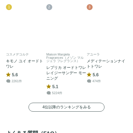
1
2
3
コスメデコルテ
Maison Margiela
アユーラ
Fragrances（メゾン マル
キモノ ユイ オードト
メディテーションナイ
ジェラ フレグランス）
ワレ
トトワレ
レプリカ オードトワレ
レイジーサンデー モー
5.6
5.6
ニング
2261件
474件
5.1
5224件
4位以降のランキングをみる