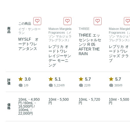
この商品
商
Maison Margiela
THREE
Maison Margie
イヴ・サンロー
品
Fragrances（メ
Fragrances（
ラン
THREE エッ
ゾン マルジェラ
ゾン マルジェ
MYSLF オ
センシャルセ
フレグランス）
フレグランス
ーデトワレ
ンツ R 05
レプリカ オ
レプリカ オ
アンタンス
AFTER THE
ードトワレ
ードトワレ
RAIN
レイジーサン
ジャズ クラ
デー モーニ
ブ
ング
3.0
5.1
5.7
5.7
評
価
1件
5,224件
22件
389件
10mL・4,950
10ml・5,500
10mL・5,720
10ml・5,500
円 / 60mL・
円
円
円
価
16,500円 /
格
100mL・
22,000円