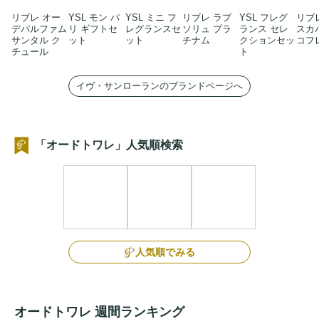
リブレ オー
YSL モン パ
YSL ミニ フ
リブレ ラプ
YSL フレグ
リブ
デパルファム​
リ ギフトセ
レグランスセ
ソリュ プラ
ランス セレ
スカ
サンタル ク
ット
ット
チナム
クションセッ
コフ
チュール
ト
イヴ・サンローランのブランドページへ
「オードトワレ」人気順検索
人気順でみる
オードトワレ 週間ランキング