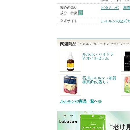
関心の高い
ビタミンC
無
成分・特徴
?
公式サイト
ルルルンの公式
関連商品
ルルルン カフェイン セラムショッ
ルルルン ハイドラ
V オイルセラム
石川ルルルン（加賀
棒茶(R)の香り）
ルルルンの商品一覧へ