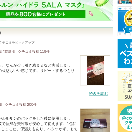
ト
クチコミをピックアップ！
歳 / 乾燥肌
クチコミ投稿
119
件
た。なんか少し引き締まるなと実感しまし
の状態もいい感じです。リピートするつもり
続きを読む
肌
クチコミ投稿
200
件
がルルルンのパックをした後に使用しまし
装で新鮮な美容液が安心して使えます。1包に
りしました。保湿力もあり、ベタつかず、もち