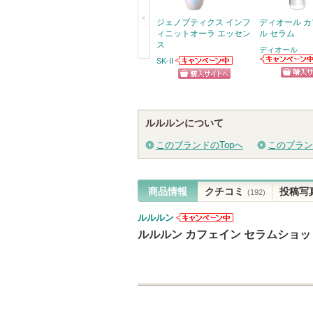
ジェノプティクス インフ
ディオール 
ィニットオーラ エッセン
ル セラム
ス
ディオール
SK-II
戻
ディオールから
SK-IIからのお知
のお知らせがあ
らせがあります
る
ショッ
ショッピン
ります
グサイ
グサイトへ
ルルルンについて
このブランドのTopへ
このブラン
商品情報
クチコミ
投稿写
(192)
ルルルン
ルルルンから
ルルルン カフェイン セラムショッ
のお知らせが
あります