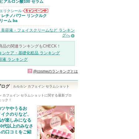
Anuaからのお
ヒアルロン酸100 セラム
知らせがありま
す
エリクシール
エリクシールか
レチノパワー リンクルク
/
らのお知らせが
リーム ba
あります
・美容液・フェイスクリームなど ランキン
グへ
商品の関連ランキングもCHECK！
キンケア・基礎化粧品 ランキング
容液 ランキング
?
@cosmeのランキングとは
ブログ
ルルルン カフェイン セラムショット
ン カフェイン セラムショット
に関する最新ブロ
ェック！
のツヤやうるお
メイクのりなど、
肌が楽しみになる
50代以上のみなさ
らの口コミをご紹