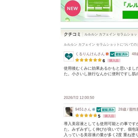
クチコミ
ルルルン カフェイン セラムショッ
ルルルン カフェイン セラムショット
についての
くるりんけん
さん
48
認証済
50
6
購入品
人
使用後むくみに効果あるかもと思いまし
た。小さいし旅行なんかに便利ですし肌
以
上
の
メ
2026/7/2 12:00:50
ン
9451
さん
28歳 / 脂性
バ
認証済
10
5
購入品
ー
人
導入美容液としても使用可能との事です
に
た。みずみずしく伸びが良いです。個包
以
お
入っている美容液の量が多く2度 重ね塗
上