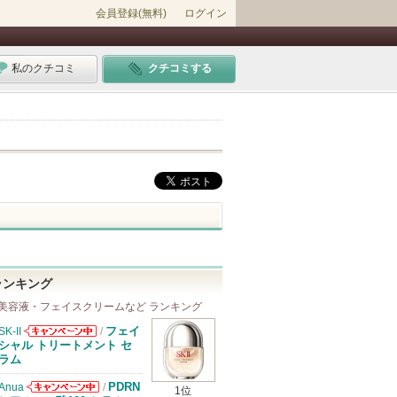
会員登録(無料)
ログイン
私のクチコミ
クチコミする
ランキング
美容液・フェイスクリームなど ランキング
フェイ
SK-II
/
SK-IIからのお
シャル トリートメント セ
知らせがありま
ラム
す
PDRN
Anua
/
1位