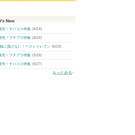
t's New
発売！デパコス特集
(6/24)
発売！プチプラ特集
(6/24)
線に負けない！ベストイレブン
(6/10)
発売！プチプラ特集
(5/28)
発売！デパコス特集
(5/27)
もっとみる