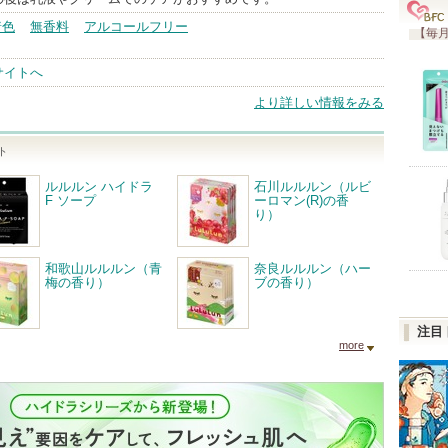
着色
無香料
アルコールフリー
【毎月
サイトへ
より詳しい情報をみる
ト
ルルルン ハイドラ
石川ルルルン（ルビ
F ソープ
ーロマン(R)の香
り）
和歌山ルルルン（青
奈良ルルルン（ハー
梅の香り）
ブの香り）
注目
more