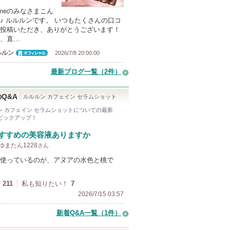
smeのみなさまこん
♪ ルルルンです。 いつもたくさんの口コ
投稿いただき、ありがとうございます！
、直…
ルルン
2026/7/8 20:00:00
オフィシャ
ル
最新ブログ一覧（2件）
Q&A
ルルルン カフェイン セラムショット
ン カフェイン セラムショット
についての最新
をピックアップ！
すすめの美容液ありますか
 ゆまたん1228
さん
使っているのが、アヌアの水色と桃で
211
私も知りたい！
7
2026/7/15 03:57
新着Q&A一覧（1件）