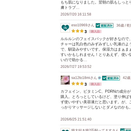
もち肌になりました。翌朝の肌もしっと
気
の
膚トラブ…
に
メ
2026/7/20 16:11:58
入
ン
り
eso10969
さん
36歳 / 
バ
認証済
登
3
購入品
ー
録
ルルルンのフェイスパックが好きなので
に
チャーは乳白色のみずみずしい乳液のよ
さ
お
で、馴染みやすいです。保湿力はまぁま
れ
すいかもしれません！とりあえず、使い
気
て
いので助かる…
に
い
2026/7/27 19:53:52
入
ま
り
sa12to18mi
さん
42歳
す
認証済
10
登
3
購入品
人
録
カフェイン、ビタミンC、PDRNの成分
購入。とろっとしているけど、塗り伸ば
以
さ
ず使いやすい美容液だと思います。が、
上
れ
っかりマッサージしないとダメなのかも
の
て
メ
い
2026/6/25 21:51:40
ン
ま
猫大好き猫2匹飼ってます
さん