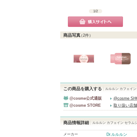
1
/
2
購入サイトへ
商品写真
（
2
件）
この商品を購入する
ルルルン カフェイン
@cosme公式通販
@cosme S
@cosme STORE
取り扱い店
商品情報詳細
ルルルン カフェイン セラム
メーカー
Dr.ルルルン