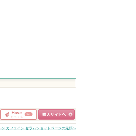
ロン酸100
Basic スージング クレン
タンイドル ウルトラ ウ
オルビス ザ ク
ジングジェル
ェア リキッド N
グ オイル
Ｎ organic(エヌオーガニッ
ランコム
オルビス
のお知
ク)
ます
Ｎ organic(エヌ
ピン
ショッピン
ショッピ
オーガニック)か
ショッピン
らのお知らせが
トへ
グサイトへ
グサイト
あります
グサイトへ
Have
876
もってる
ショッピングサイト
ルン カフェイン セラムショット
ページの先頭へ
へ