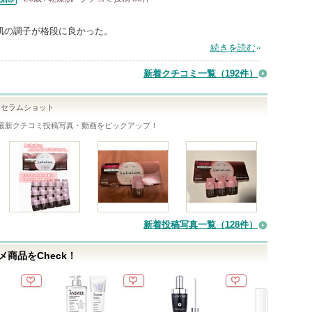
肌の調子が格段に良かった。
続きを読む
新着クチコミ一覧
（192件）
 セラムショット
最新クチコミ投稿写真・動画をピックアップ！
新着投稿写真一覧（128件）
商品をCheck！