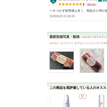
バ
す
認証済
7
購入品
ー
ベタつかず使用感も良く、朝起きた時の
に
2026/6/26 21:06:26
お
気
に
入
最新投稿写真・動画
ルルルン カフェイン
り
ルルルン カフェイン セラムショット
についての
登
録
さ
れ
て
い
ま
す
この商品を高評価している人のオススメ