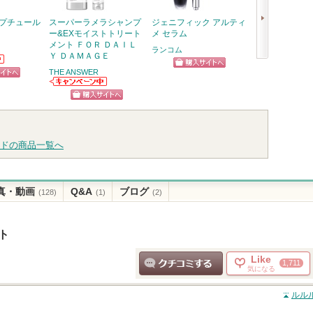
カプチュール
スーパーラメラシャンプ
ジェニフィック アルティ
PDRN ヒアル
ー&EXモイストトリート
メ セラム
セラム
メント ＦＯＲ ＤＡＩＬ
ランコム
Anua
Ｙ ＤＡＭＡＧＥ
Anuaから
次
らせがあり
THE ANSWER
ショッピン
ショッ
へ
ピン
THE ANSWERか
グサイトへ
グサイ
らのお知らせが
トへ
ショッピン
あります
グサイトへ
ドの商品一覧へ
真・動画
Q&A
ブログ
(128)
(1)
(2)
ト
Like
1,711
気になる
クチコミする
ルル