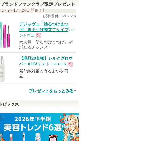
ブランドファンクラブ限定プレゼント
 1・9・17・24日 開催！】
(応募受付：8/1～8/8)
デジャヴュ「塗るつけまつ
げ」自まつげ際立てタイプ
/ デ
ジャヴュ
大人気「塗るつけまつげ」が
現
試せるチャンス！
【現品20名様】シルクグロウ
品
ベールUVミスト
/ SILCUS
紫外線対策とうるおいを両
現
立！
品
プレゼントをもっとみる
トピックス