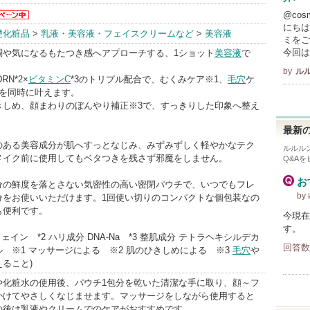
@co
ンから
にちは
礎化粧品
>
乳液・美容液・フェイスクリームなど
>
美容液
らせが
ミをご
今回は
す
調や気になるもたつき感へアプローチする、1ショット
美容液
で
by
ル
RN*2×
ビタミンC
*3のトリプル配合で、むくみケア※1、
毛穴
ケ
アを同時に叶えます。
きしめ、顔まわりのぼんやり補正※3で、すっきりした印象へ整え
最新の
のある美容成分が肌へすっとなじみ、みずみずしく軽やかなテク
ルルル
メイク前に使用してもベタつきを残さず邪魔をしません。
Q&A
お
分の鮮度を落とさない気密性の高い密閉パウチで、いつでもフレ
by
分をお使いいただけます。1回使い切りのコンパクトな個包装なの
も便利です。
今現在
す。
カフェイン *2 ハリ成分 DNA-Na *3 整肌成分 テトラヘキシルデカ
回答数
 ※1 マッサージによる ※2 肌のひきしめによる ※3
毛穴
や
ること)
や化粧水の使用後、パウチ1包分を乾いた清潔な手に取り、顔～フ
かけてやさしくなじませます。マッサージをしながら使用すると
の後は乳液やクリームでのケアがおすすめです。