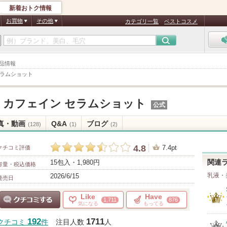
新着おトク情報
お買物
その他
カテゴリ一覧
ベストコスメ
商品情報
セラムショット
 カフェイン セラムショット
公式
真・動画
Q&A
ブログ
(128)
(1)
(2)
4.8
7.4pt
クチコミ評価
15包入・1,980円
関連
容量・税込価格
乳液・
2026/6/15
発売日
Like
Have
1,711
876
気になる
もってる
クチコミする
192
1711
クチコミ
件
注目人数
人