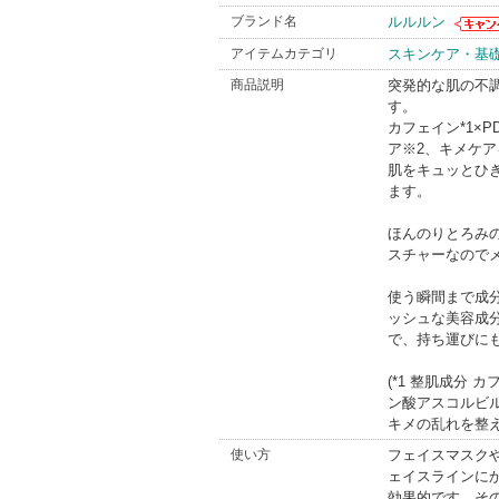
ブランド名
ルルルン
ルルル
アイテムカテゴリ
スキンケア・基
のお知
ありま
商品説明
突発的な肌の不
す。
カフェイン*1×PD
ア※2、キメケ
肌をキュッとひ
ます。
ほんのりとろみ
スチャーなので
使う瞬間まで成
ッシュな美容成
で、持ち運びに
(*1 整肌成分 
ン酸アスコルビル
キメの乱れを整え
使い方
フェイスマスク
ェイスラインに
効果的です。そ