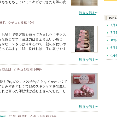
りもちもちしていてニキビができたり等の皮
続きを読む
Wha
乾燥肌
クチコミ投稿
49
件
7月
7月
、お試しで美容液を買ってみました！テクス
うな感じです！浸透力はまぁまぁいい感じ
紫外
ぁかな！？さっぱりするので、朝のが使いや
6月
切ってみます！肌に良ければ、手に取りやす
6月
続きを読む
 / 混合肌
クチコミ投稿
146
件
が魅力的なのと、パケがなんとなくかわいくて
すとみずみずしくて他のスキンケアを邪魔せ
これと言った即効性は感じませんでした。し
。
続きを読む
26歳 / 乾燥肌
クチコミ投稿
33
件