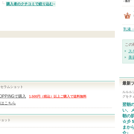
購入者のクチコミで絞り込む
乳液
この
ス
美
最新
 セラムショット
ルルル
HOPPINGで購入
1,500円（税込）以上ご購入で送料無料
グをチ
舗はこちら
翌朝
い、
朝の
ショット
☆彡 
まか
介♪