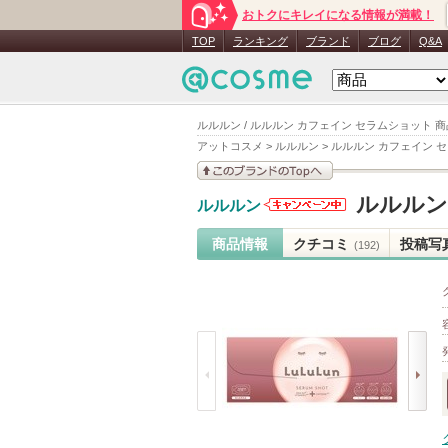
おトクにキレイになる情報が満載！
TOP
ランキング
ブランド
ブログ
Q&A
ルルルン / ルルルン カフェイン セラムショット 
アットコスメ
>
ルルルン
>
ルルルン カフェイン 
このブランドの情報を
ルルルン
ルルルン
見る
ルルルンか
らのお知ら
商品情報
クチコミ
投稿写
(192)
せがありま
す
prev
next