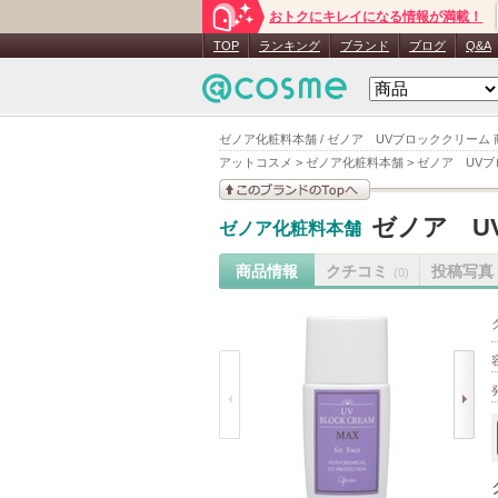
おトクにキレイになる情報が満載！
TOP
ランキング
ブランド
ブログ
Q&A
ゼノア化粧料本舗 / ゼノア UVブロッククリーム
アットコスメ
>
ゼノア化粧料本舗
>
ゼノア UV
このブランドの情報を
ゼノア U
ゼノア化粧料本舗
見る
商品情報
クチコミ
投稿写真
(0)
prev
next