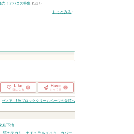
発売！デパコス特集
(5/27)
もっとみる
Like
Have
0
0
気になる
もってる
ゼノア UVブロッククリーム
ページの先頭へ
化粧下地
顔のテカリ
ナチュラルメイク
カバー