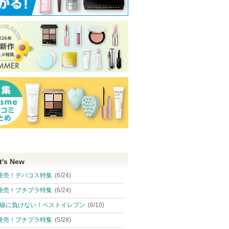
t's New
発売！デパコス特集
(6/24)
発売！プチプラ特集
(6/24)
線に負けない！ベストイレブン
(6/10)
発売！プチプラ特集
(5/28)