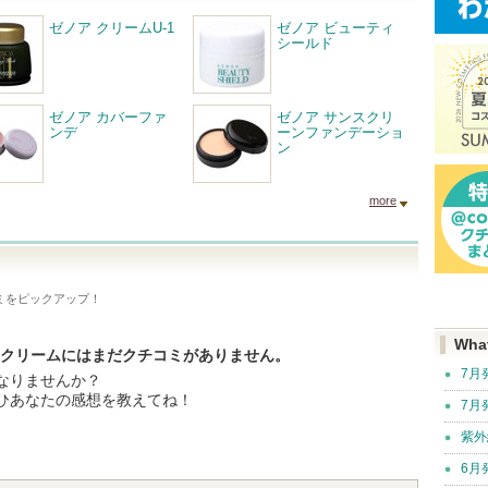
ゼノア クリームU-1
ゼノア ビューティ
シールド
ゼノア カバーファ
ゼノア サンスクリ
ンデ
ーンファンデーショ
ン
more
ミをピックアップ！
Wha
ククリームにはまだクチコミがありません。
7月
なりませんか？
ひあなたの感想を教えてね！
7月
紫外
6月