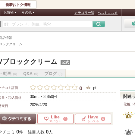
新着おトク情報
お買物
その他
カテゴリ一覧
ベストコスメ
 商品情報
ブロッククリーム
Vブロッククリーム
公式
・動画
Q&A
ブログ
(0)
(0)
(0)
0
-pt
クチコミ評価
30mL・3,850円
関連
容量・税込価格
化粧下
2026/4/20
発売日
Like
Have
0
0
気になる
もってる
クチコミする
0
0
クチコミ
件
注目人数
人