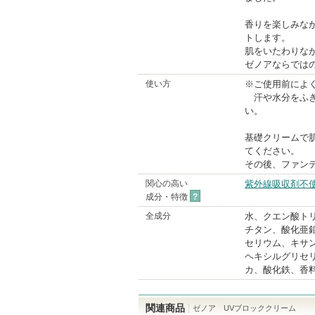
香りを楽しみな
トします。
肌をいたわりな
ゼノアならでは
使い方
※ご使用前によ
汗や水分をふき
い。
基礎クリームで
てください。
その後、ファン
関心の高い
紫外線吸収剤不
成分・特徴
?
全成分
水、クエン酸ト
チタン、酸化亜
セリウム、キサ
ヘキシルグリセ
カ、酸化鉄、香
関連商品
ゼノア UVブロッククリーム