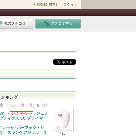
会員登録(無料)
ログイン
私のクチコミ
クチコミする
ランキング
地・コンシーラー ランキング
ジェノ
SK-II
/
SK-IIからのお
プティクス CC プライマー
知らせがありま
す
パーフェクトＵ
アネッサ
/
Ｖ スキンケアジェル Ｎ
1位