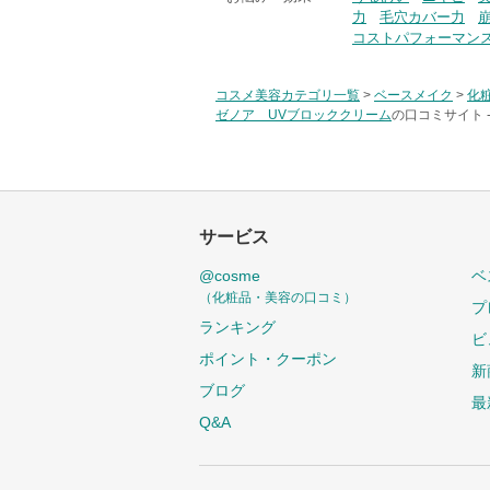
力
毛穴カバー力
コストパフォーマン
コスメ美容カテゴリ一覧
>
ベースメイク
>
化
ゼノア UVブロッククリーム
の口コミサイト 
サービス
@cosme
ベ
（化粧品・美容の口コミ）
プ
ランキング
ビ
ポイント・クーポン
新
ブログ
最
Q&A