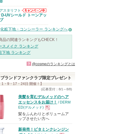
Ｂ
アスタリフト
アスタリフトか
D-UVシールド トーンアッ
/
らのお知らせが
プ
あります
化粧下地・コンシーラー ランキングへ
商品の関連ランキングもCHECK！
ースメイク ランキング
粧下地 ランキング
?
@cosmeのランキングとは
ブランドファンクラブ限定プレゼント
 1・9・17・24日 開催！】
(応募受付：8/1～8/8)
美髪を育むデルメッドのヘア
エッセンスをお届け！
/ DERM
ED(デルメッド)
髪をふんわりとボリュームア
現
ップさせたい方へ
新発売！ビタミンクレンジン
品