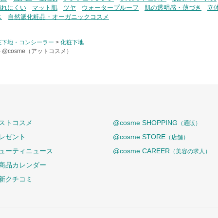
崩れにくい
マット肌
ツヤ
ウォータープルーフ
肌の透明感・薄づき
立
ス
自然派化粧品・オーガニックコスメ
粧下地・コンシーラー
>
化粧下地
-
@cosme（アットコスメ）
ストコスメ
@cosme SHOPPING
（通販）
レゼント
@cosme STORE
（店舗）
ューティニュース
@cosme CAREER
（美容の求人）
商品カレンダー
新クチコミ