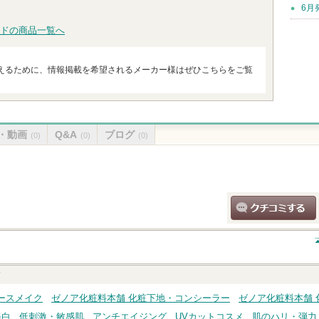
6月
ドの商品一覧へ
えるために、情報掲載を希望されるメーカー様はぜひこちらをご覧
・動画
Q&A
ブログ
(0)
(0)
(0)
クチコミする
ク
ースメイク
ゼノア化粧料本舗 化粧下地・コンシーラー
ゼノア化粧料本舗 
美白
低刺激・敏感肌
アンチエイジング
UVカットコスメ
肌のハリ・弾力