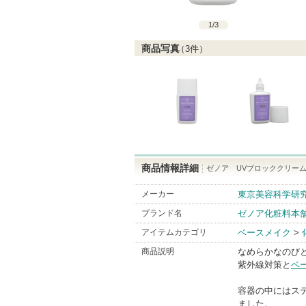
1
/
3
商品写真
（
3
件）
商品情報詳細
ゼノア UVブロッククリー
メーカー
東京美容科学研
ブランド名
ゼノア化粧料本
アイテムカテゴリ
ベースメイク
>
商品説明
なめらかなのび
紫外線対策と
ベ
容器の中にはス
ました。