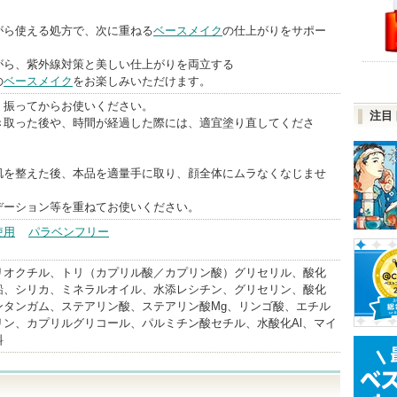
がら使える処方で、次に重ねる
ベースメイク
の仕上がりをサポー
がら、紫外線対策と美しい仕上がりを両立する
の
ベースメイク
をお楽しみいただけます。
く振ってからお使いください。
注目
取った後や、時間が経過した際には、適宜塗り直してくださ
肌を整えた後、本品を適量手に取り、顔全体にムラなくなじませ
デーション等を重ねてお使いください。
使用
パラベンフリー
リオクチル、トリ（カプリル酸／カプリン酸）グリセリル、酸化
鉛、シリカ、ミネラルオイル、水添レシチン、グリセリン、酸化
ンタンガム、ステアリン酸、ステアリン酸Mg、リンゴ酸、エチル
リン、カプリルグリコール、パルミチン酸セチル、水酸化Al、マイ
料