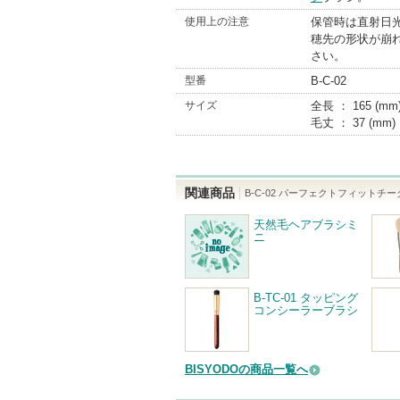
使用上の注意
保管時は直射日
穂先の形状が崩
さい。
型番
B-C-02
サイズ
全長 ： 165 (mm
毛丈 ： 37 (mm)
関連商品
B-C-02 パーフェクトフィットチー
天然毛ヘアブラシミ
ニ
B-TC-01 タッピング
コンシーラーブラシ
BISYODOの商品一覧へ