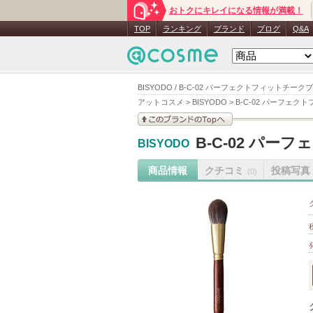
おトクにキレイになる情報が満載！
TOP
ランキング
ブランド
ブログ
Q&A
BISYODO / B-C-02 パーフェクトフィットチーク
アットコスメ
>
BISYODO
>
B-C-02 パーフェク
このブランドの情報を
B-C-02 パー
BISYODO
見る
商品情報
クチコミ
投稿写真
(0)