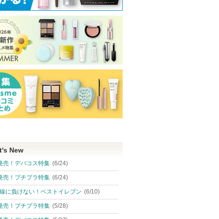
t's New
発売！デパコス特集
(6/24)
発売！プチプラ特集
(6/24)
線に負けない！ベストイレブン
(6/10)
発売！プチプラ特集
(5/28)