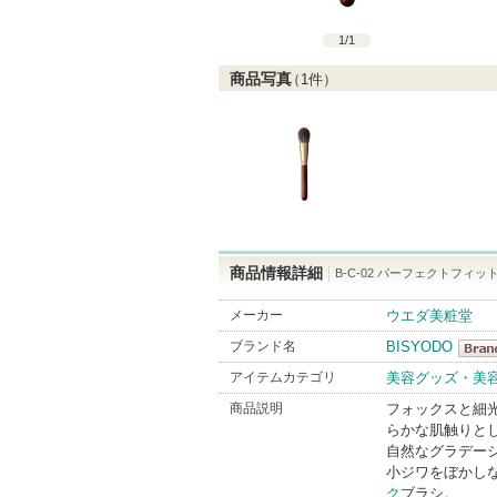
1
/
1
商品写真
（
1
件）
商品情報詳細
B-C-02 パーフェクトフィッ
メーカー
ウエダ美粧堂
ブランド名
BISYODO
BISY
アイテムカテゴリ
美容グッズ・美
Brand
商品説明
フォックスと細
らかな肌触りと
自然なグラデー
小ジワをぼかし
ク
ブラシ。