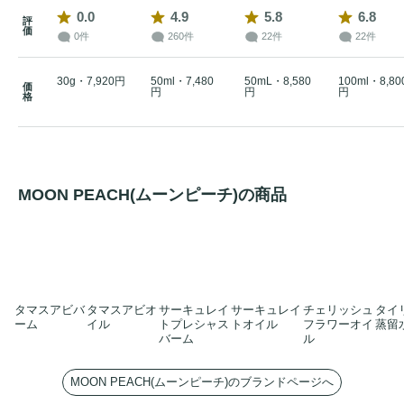
0.0
4.9
5.8
6.8
評
価
0件
260件
22件
22件
30g・7,920円
50ml・7,480
50mL・8,580
100ml・8,80
価
円
円
円
格
MOON PEACH(ムーンピーチ)の商品
タマスアビバ
タマスアビオ
サーキュレイ
サーキュレイ
チェリッシュ
タイ
ーム
イル
トプレシャス
トオイル
フラワーオイ
蒸留
バーム
ル
MOON PEACH(ムーンピーチ)のブランドページへ