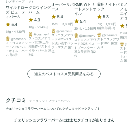
お顔の保湿・保護の仕上げはもちろん、リップや目元やデリ
レメディーズ
ク)
オーパーリバ
RMK Wトリ
薬用ナイトパ
ミノ
ワイルドロー
グロウイング
ケートゾーンなど、肌の薄くて柔らかい部位の保湿・保護に
ース
ートメントオ
ック
ノモ
ズ ビューテ
バーム
イル
エイ
もおすすめです。
5.4
5.3
ィバーム
ア 
4.3
5.4
5.4
15mL・3,850円
70g・1,980円
5
18g・5,940円
(編集部調べ)
20mL・1,980円
@cosmeベ
15g・4,730円
20ml
@cosmeベ
ストコスメアワ
@cosmeベ
@cosmeベ
(編集
ストコスメアワ
@cosmeベ
ード2025 ベス
ストコスメアワ
ストコスメアワ
ード2026 上半
ストコスメアワ
ト洗い流すパッ
ード2025 殿堂
ード2025 ベス
@
期新作ベストオ
ード2025 ベス
ク・マスク 第1
入り
トブースター・
スト
イル・バーム 第
トオイル・バー
位
導入美容液 第2
ード2
2位
ム 第3位
位
トオ
ム 第
過去のベストコスメ受賞商品をみる
クチコミ
チェリッシュフラワーバーム
チェリッシュフラワーバームについてのクチコミをピックアップ！
チェリッシュフラワーバームにはまだクチコミがありません