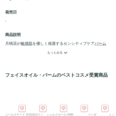
発売日
- 
商品説明
月桃花が
敏感肌
を優しく保護するセンシティブケア
バーム
"ふっくら・しなやか・みずみずしい"肌も心もゆるりとほど
もっとみる
ける月桃花のエネルギー。

内から満たされる
うるおい
とあなたらしい華やかさに出会う
フェイスオイル・バームのベストコスメ受賞商品
チェリッシュフラワーシリーズ。

潤いで満たされた肌の守りを継続させる
バーム
。

丁寧に採取され作られたミツロウにチェリッシュフラワーオ
イルをふんだんに配合。よく伸びて素肌へなじみます。

ニールズヤード
SUQQU(スッ
シェルクルール
RMK
イハダ
ミノ