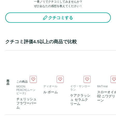
一番ノリでクチコミしてみませんか？
ぜひあなたの感想を教えてください！
クチコミする
クチコミ評価4.5以上の商品で比較
商
この商品
品
ディオール
イヴ・サンロー
MeTreat
MOON
ラン
PEACH(ムーン
ル ボーム
スローオイ
ピーチ)
ケアクラッシ
02 ニワグリ
チェリッシュ
ュ セラムク
ーン
フラワーバー
リーム
ム