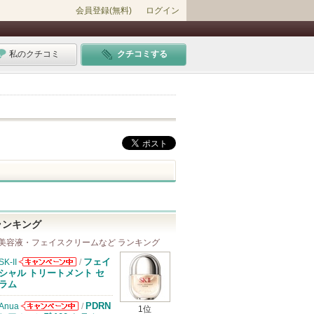
会員登録(無料)
ログイン
私のクチコミ
クチコミする
ランキング
美容液・フェイスクリームなど ランキング
フェイ
SK-II
/
SK-IIからのお
シャル トリートメント セ
知らせがありま
ラム
す
PDRN
Anua
/
1位