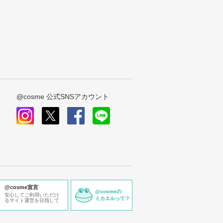
@cosme 公式SNSアカウント
instagram
x
facebook
line
@cosme宣言
@cosmeの
安心してご利用いただけ
ミカエルって？
るサイト運営を目指して