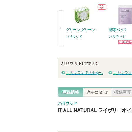
グリーン グリーン
酵素パック
ハリウッド
ハリウッド
ショッ
戻
グサイ
る
ハリウッドについて
このブランドのTopへ
このブラン
商品情報
クチコミ
投稿写真
(1)
ハリウッド
IT ALL NATURAL ライヴリーオ