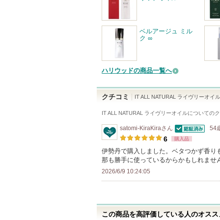
ベルアージュ ミル
ク ∞
ハリウッドの商品一覧へ
クチコミ
IT ALL NATURAL ライヴリーオイ
IT ALL NATURAL ライヴリーオイル
についてのク
satomi-KiraKira
さん
54
認証済
6
購入品
伊勢丹で購入しました。ベタつかず香り
那も勝手に使っているからかもしれませ
2026/6/9 10:24:05
この商品を高評価している人のオススメ