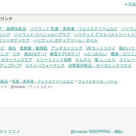
IT
リンク
ア・基礎化粧品
ハリウッド 乳液・美容液・フェイスクリームなど
ハリウ
リング
ハリウッド スペシャルヘアケア
ハリウッド アウトバストリートメ
イリーボディケア
ハリウッド ボディクリーム・オイル
キビ
美白
低刺激・敏感肌
アンチエイジング
UVカットコスメ
肌のハリ
ジング
ツヤ
美白(ボディ)
角質ケア(ボディ)
べたつかない
痩身・スリミ
カラーリングケア
トリートメント効果
さらさら
髪 しっとり
ストレー
アップ(ヘア)
コストパフォーマンス
自然派化粧品・オーガニックコスメ
化粧品
>
乳液・美容液・フェイスクリームなど
>
フェイスオイル・バーム
イト -
@cosme（アットコスメ）
ストコスメ
@cosme SHOPPING
（通販）