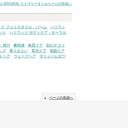
 ALL NATURAL ライヴリーオイル
ページの先頭へ
へ
ッド フェイスオイル・バーム
ハリウッ
ント
ハリウッド ボディケア・オーラル
・弾力
爽快感
角質ケア
顔のテカリ
ング
香りがよい
育毛ケア
地肌ケア
トヘア
ウェーブヘア
ボリュームダウ
ページの先頭へ