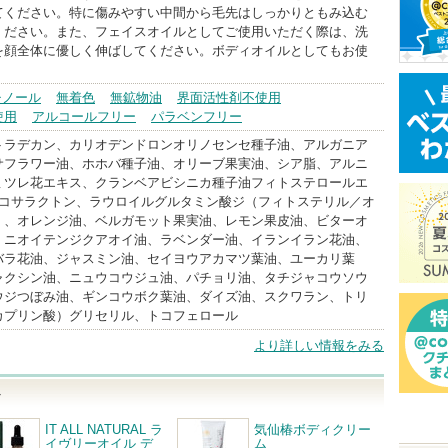
てください。特に傷みやすい中間から毛先はしっかりともみ込む
ください。また、フェイスオイルとしてご使用いただく際は、洗
を顔全体に優しく伸ばしてください。ボディオイルとしてもお使
。
チノール
無着色
無鉱物油
界面活性剤不使用
使用
アルコールフリー
パラベンフリー
トラデカン、カリオデンドロンオリノセンセ種子油、アルガニア
サフラワー油、ホホバ種子油、オリーブ果実油、シア脂、アルニ
ミツレ花エキス、クランベアビシニカ種子油フィトステロールエ
ドコサラクトン、ラウロイルグルタミン酸ジ（フィトステリル／オ
）、オレンジ油、ベルガモット果実油、レモン果皮油、ビターオ
、ニオイテンジクアオイ油、ラベンダー油、イランイラン花油、
バラ花油、ジャスミン油、セイヨウアカマツ葉油、ユーカリ葉
ャクシン油、ニュウコウジュ油、パチョリ油、タチジャコウソウ
ウジつぼみ油、ギンコウボク葉油、ダイズ油、スクワラン、トリ
カプリン酸）グリセリル、トコフェロール
より詳しい情報をみる
ル
IT ALL NATURAL ラ
気仙椿ボディクリー
イヴリーオイル デ
ム