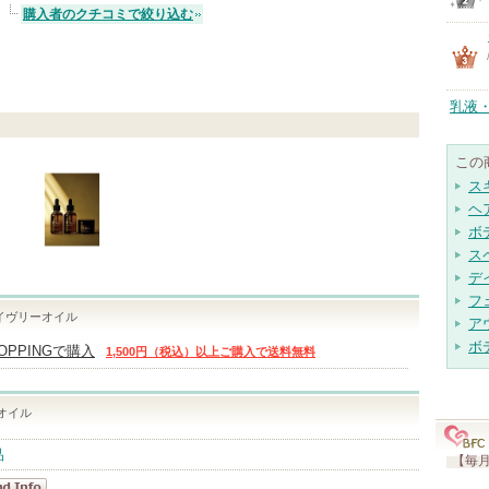
購入者のクチコミで絞り込む
乳液
この
ス
ヘ
ボ
ス
デ
フ
L ライヴリーオイル
ア
ボ
HOPPINGで購入
1,500円（税込）以上ご購入で送料無料
ーオイル
品
【毎月