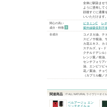
全体に馴染ませ
ように塗布して
顔後すぐに適量
いいただけます
関心の高い
ビタミンC
レ
成分・特徴
?
紫外線吸収剤不
全成分
コメヌカ油、テ
スピノサ核油、
カ花エキス、カ
ステルズ、γ－
クチルドデシル
レンジ葉／枝油
センチフォリア
油、エンピツビ
花／葉油、チョ
（カプリル酸／
関連商品
IT ALL NATURAL ライヴリーオイ
ベルアージュ エン
リッチオイル ∞