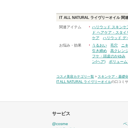
IT ALL NATURAL ライヴリーオイル
関連
関連アイテム
ハリウッド スキンケ
ド ヘアケア・スタイ
ケア
ハリウッド デ
お悩み・効果
うるおい
毛穴
ニ
引き締め
高クレン
フケ・頭皮のかゆみ
ン(ヘア)
ボリューム
コスメ美容カテゴリ一覧
>
スキンケア・基礎
IT ALL NATURAL ライヴリーオイル
の口コミサ
サービス
@cosme
ベ