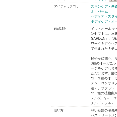
ハリ
アイテムカテゴリ
スキンケア・基
ル・バーム
Bran
ヘアケア・スタ
ボディケア・オ
商品説明
イットオール ナチュ
ンセプトに、本
GARDEN」、
ワークを行うヘ
て生まれたナチ
軽やかに潤う、
3種のオーガニッ
ージをケアしま
ただけます。髪
*1 ３種のオ
デンドロンオリ
油）、サフラワ
*2 種の植物
テルズ、γ－ド
チルドデシル）
使い方
乾いた髪の毛先
バストリートメ