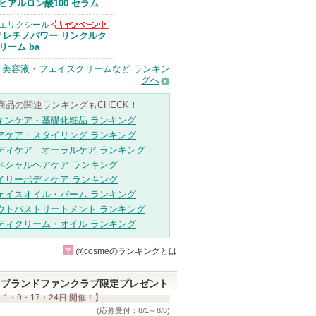
Anuaからのお
ヒアルロン酸100 セラム
知らせがありま
す
エリクシール
エリクシールか
レチノパワー リンクルク
/
らのお知らせが
リーム ba
あります
・美容液・フェイスクリームなど ランキン
グへ
商品の関連ランキングもCHECK！
キンケア・基礎化粧品 ランキング
アケア・スタイリング ランキング
ディケア・オーラルケア ランキング
ペシャルヘアケア ランキング
イリーボディケア ランキング
ェイスオイル・バーム ランキング
ウトバストリートメント ランキング
ディクリーム・オイル ランキング
?
@cosmeのランキングとは
ブランドファンクラブ限定プレゼント
 1・9・17・24日 開催！】
(応募受付：8/1～8/8)