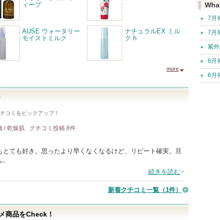
ィープ
Wha
7月
AUSE ウォータリー
ナチュラルEX ミル
7月
モイストミルク
ク h
紫外
6月
more
6月
ル
チコミをピックアップ！
歳 / 乾燥肌
クチコミ投稿
8
件
もとても好き。思ったより早くなくなるけど、リピート確実。旦
ん。
続きを読む
新着クチコミ一覧
（1件）
商品をCheck！