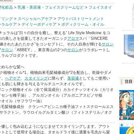
ウッド
礎化粧品
>
乳液・美容液・フェイスクリームなど
>
フェイスオイ
dInfo
イリング
>
スペシャルヘアケア
>
アウトバストリートメント
ーラルケア
>
デイリーボディケア
>
ボディクリーム・オイル
ラルは“日々の自分を癒し、整える” Life Style Medicine をコ
来の美しさを提案してきたオーガニック
アロマ
スパ「SINCERE
“洗練されたあたたかさ”をコンセプトに、その人自身が輝ける
サロン
ア
サロン
「ABBEY」、東京青山の2つの
サロン
がコラボレートし
ュラルプロダクトです。
なめらかな髪へ
ク植物オイル*1、植物由来毛髪補修成分*2を配合し、乾燥やダメ
す。
ヘアケア
、
スタイリング
に限らず、
美容液
としてもご使用い
注目
にも肌にも輝きを与えるマルチユースオイルです。
ーガニック植物オイル（全て保湿成分）カカイナッツオイル（カリオ
ノセンセ種子油）、アルガンオイル（アルガニアスピノサ核
ーオイル（サフラワー油）
由来毛髪補修成分 クランベアビシニカ種子油フィトステロールエス
コサラクトン、ラウロイルグルタミン酸ジ（フィトステリル／オク
を優しく包み込むようになじませてスタイリングします。アウト
ントとして使用する場合は、タオルドライ後に適量を毛先から髪