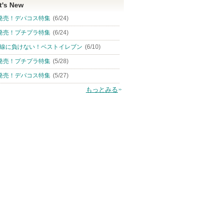
t's New
発売！デパコス特集
(6/24)
発売！プチプラ特集
(6/24)
線に負けない！ベストイレブン
(6/10)
発売！プチプラ特集
(5/28)
発売！デパコス特集
(5/27)
もっとみる