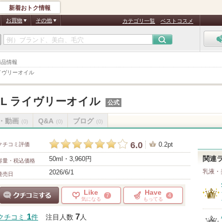
新着おトク情報
お買物
その他
カテゴリ一覧
ベストコスメ
 商品情報
L ライヴリーオイル
URAL ライヴリーオイル
公式
・動画
Q&A
ブログ
(0)
(0)
(0)
6.0
0.2pt
クチコミ評価
50ml・3,960円
関連
容量・税込価格
乳液・
2026/6/1
発売日
Like
Have
7
4
気になる
もってる
クチコミする
1
7
クチコミ
件
注目人数
人