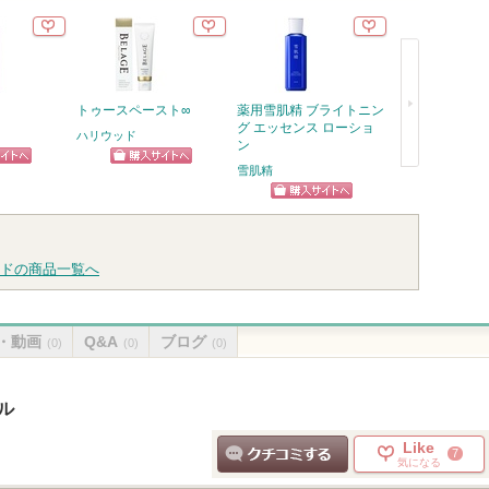
トゥースペースト∞
薬用雪肌精 ブライトニン
グ エッセンス ローショ
ハリウッド
ン
雪肌精
ピン
ショッピン
次
トへ
グサイトへ
へ
ショッピン
グサイトへ
ドの商品一覧へ
・動画
Q&A
ブログ
(0)
(0)
(0)
イル
Like
7
気になる
クチコミする