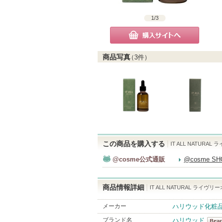
1
/
3
購入サイトへ
商品写真
（
3
件）
この商品を購入する
IT ALL NATURA
@cosme公式通販
@cosme S
商品情報詳細
IT ALL NATURAL ライヴリ
メーカー
ハリウッド化粧
ブランド名
ハリウッド