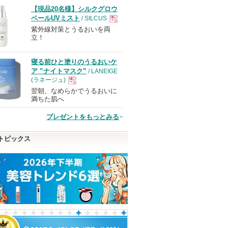
【現品20名様】シルクグロウ
ベールUVミスト
/ SILCUS
紫外線対策とうるおいを両
現
立！
品
寝る前ひと塗りのうるおいケ
ア ”ナイトマスク”
/ LANEIGE
(ラネージュ)
翌朝、なめらかでうるおいに
現
満ちた肌へ
プレゼントをもっとみる
品
トピックス