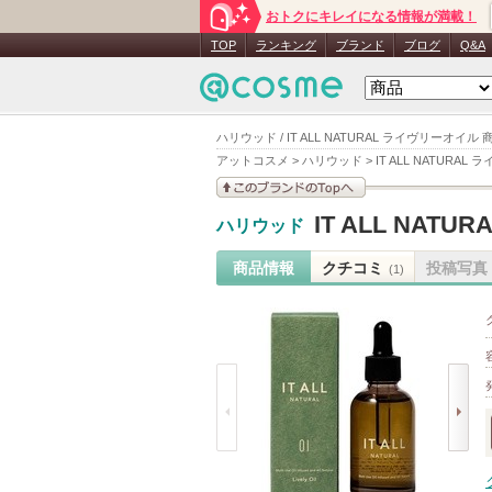
おトクにキレイになる情報が満載！
TOP
ランキング
ブランド
ブログ
Q&A
ハリウッド / IT ALL NATURAL ライヴリーオイル
アットコスメ
>
ハリウッド
>
IT ALL NATURA
このブランドの情報を
IT ALL NAT
ハリウッド
見る
商品情報
クチコミ
投稿写真
(1)
prev
next