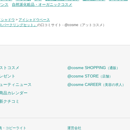
マンス
自然派化粧品・オーガニックコスメ
イシャドウ
>
アイシャドウベース
スパークリングセット』
の口コミサイト -
@cosme（アットコスメ）
ストコスメ
@cosme SHOPPING
（通販）
レゼント
@cosme STORE
（店舗）
ューティニュース
@cosme CAREER
（美容の求人）
商品カレンダー
新クチコミ
責・コピーライト
運営会社