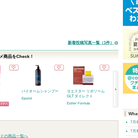
新着投稿写真一覧（1件）
商品をCheck！
P
バイオームシャンプー
ヨエスター リポソーム
アクネケア コ
GLT ダイレクト
ー
Epunol
Esther Formula
プロアクティブ
ピン
次
Wha
トへ
へ
7月
7月
ドの商品一覧へ