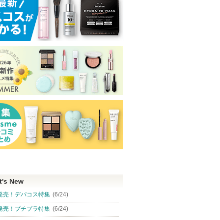
ンシーラ
プレミアムペプチドナイ
セルメイジング ビタC ブ
リンクルケアフ
テ1000ショット ネック
ライトニング マスク
ション
スティック
Torriden (トリデン)
LINOKLE
MEDIPEEL
t's New
ショッピン
ショッピン
発売！デパコス特集
(6/24)
グサイトへ
グサイトへ
発売！プチプラ特集
(6/24)