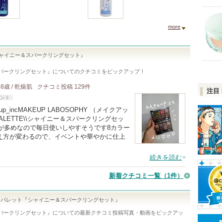
more
ャイニー＆スパークリングセット』
パークリングセット』
についてのクチコミをピックアップ！
38歳 / 乾燥肌
クチコミ投稿
129
件
注目
ント
incMAKEUP LABOSOPHY （メイクアッ
PALETTE\\シャイニー＆スパークリングセッ
ーが多めなので毎日使いしやすそうです8カラー
え方が変わるので、イベントや華やかに仕上
続きを読む
新着クチコミ一覧
（1件）
ウパレット『シャイニー＆スパークリングセット』
パークリングセット』
についての最新クチコミ投稿写真・動画をピックアッ