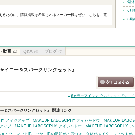
紫外
6月
えるために、情報掲載を希望されるメーカー様はぜひこちらをご覧
6月
・動画
Q&A
ブログ
(1)
(0)
(0)
シャイニー＆スパークリングセット』
クチコミする
8カラーアイシャドウパレット『シャ
ニー＆スパークリングセット』
関連リンク
OPHY メイクアップ
MAKEUP LABOSOPHY アイシャドウ
MAKEUP LAB
クアップ
MAKEUP LABOSOPHY アイシャドウ
MAKEUP LABOSOPHY
ルメイク
マット肌
ツヤ
肌の透明感・薄づき
立体感メイク
フィット感