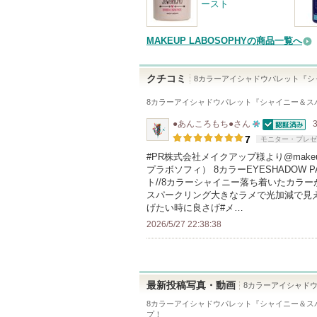
ースト
MAKEUP LABOSOPHYの商品一覧へ
クチコミ
8カラーアイシャドウパレット『シ
8カラーアイシャドウパレット『シャイニー＆ス
●あんころもち●
さん
認証済
10
7
モニター・プレゼ
人
#PR株式会社メイクアップ様より@makeup_
プラボソフィ） 8カラーEYESHADOW 
以
ト//8カラーシャイニー落ち着いたカラ
上
スパークリング大きなラメで光加減で見
の
げたい時に良さげ#メ…
メ
2026/5/27 22:38:38
ン
バ
ー
最新投稿写真・動画
8カラーアイシャド
に
8カラーアイシャドウパレット『シャイニー＆ス
お
プ！