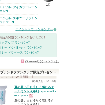
があります
1位
アイカラーレーシ
ルナソル
/
ョンN
スキニーリッチシ
エクセル
/
ャドウ N
アイシャドウ ランキングへ
商品の関連ランキングもCHECK！
イクアップ ランキング
イシャドウパレット ランキング
イシャドウベース ランキング
?
@cosmeのランキングとは
ブランドファンクラブ限定プレゼント
 1・9・17・24日 開催！】
(応募受付：8/1～8/8)
夏の暑い日も冷たく感じるク
ールミント入浴剤
/ epsomsalt s
ea crystals
夏の暑い日も冷たく感じるク
現
ールミント入浴剤