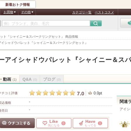
新着おトク情報
お買物
その他
カテゴリ一覧
ベストコスメ
ドウパレット『シャイニー＆スパークリングセット』 商品情報
アイシャドウパレット『シャイニー＆スパークリングセット』
ラーアイシャドウパレット『シャイニー＆ス
・動画
Q&A
ブログ
(1)
(0)
(0)
7.0
0.0pt
クチコミ評価
-
関連
税込価格
アイシ
-
発売日
Like
Have
0
1
気になる
もってる