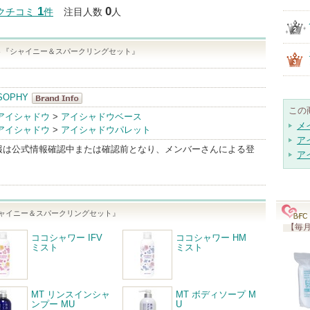
クチコミする
1
0
クチコミ
件
注目人数
人
ト『シャイニー＆スパークリングセット』
SOPHY
この
MAKEUP
アイシャドウ
>
アイシャドウベース
メ
アイシャドウ
>
アイシャドウパレット
LABOSOPHY
ア
BrandInfo
報は公式情報確認中または確認前となり、メンバーさんによる登
ア
ャイニー＆スパークリングセット』
【毎月
ココシャワー IFV
ココシャワー HM
ミスト
ミスト
MT リンスインシャ
MT ボディソープ M
ンプー MU
U