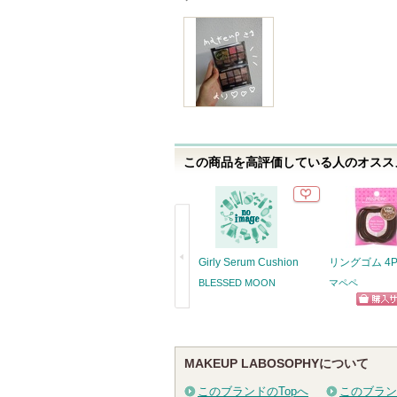
気
に
入
り
登
録
さ
れ
この商品を高評価している人のオススメ
て
い
ま
す
Girly Serum Cushion
リングゴム 4
BLESSED MOON
マペペ
ショッ
戻
グサイ
る
MAKEUP LABOSOPHYについて
このブランドのTopへ
このブラン