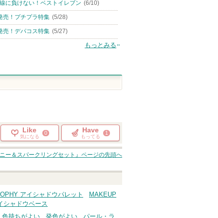
線に負けない！ベストイレブン
(6/10)
発売！プチプラ特集
(5/28)
発売！デパコス特集
(5/27)
もっとみる
Like
Have
0
1
気になる
もってる
イニー＆スパークリングセット』
ページの先頭へ
OSOPHY アイシャドウパレット
MAKEUP
 アイシャドウベース
色持ちがよい
発色がよい
パール・ラ