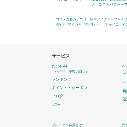
メ
コストパフォー
コスメ美容カテゴリ一覧
>
メイクアップ
>
ア
8カラーアイシャドウパレット『シャイニー＆
サービス
@cosme
ベ
（化粧品・美容の口コミ）
プ
ランキング
ビ
ポイント・クーポン
新
ブログ
最
Q&A
プレミアム会員とは
免