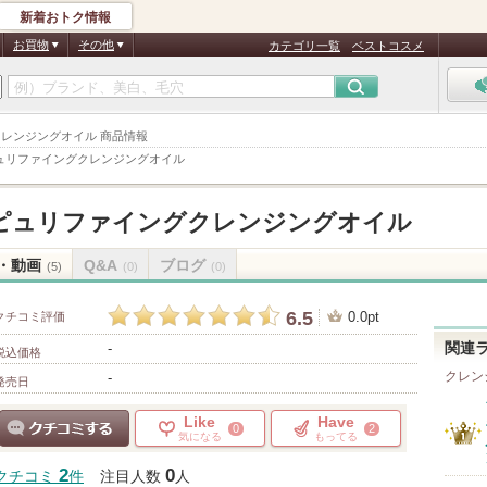
新着おトク情報
お買物
その他
カテゴリ一覧
ベストコスメ
ングクレンジングオイル 商品情報
ュリファイングクレンジングオイル
ピュリファイングクレンジングオイル
・動画
Q&A
ブログ
(5)
(0)
(0)
6.5
0.0pt
クチコミ評価
-
関連
税込価格
クレン
-
発売日
Like
Have
0
2
気になる
もってる
クチコミする
2
0
クチコミ
件
注目人数
人