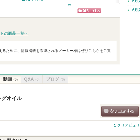
6月
tfit
次
6月
ショッ
へ
ショッピン
グサイ
グサイトへ
ドの商品一覧へ
えるために、情報掲載を希望されるメーカー様はぜひこちらをご覧
・動画
Q&A
ブログ
(5)
(0)
(0)
ングオイル
クチコミする
クリアピュリ