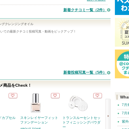
新着クチコミ一覧
（2件）
ングクレンジングオイル
ついての最新クチコミ投稿写真・動画をピックアップ！
新着投稿写真一覧（5件）
商品をCheck！
Wha
7月
7月
ドカプセル
スキンレイヤーフィット
トランスルーセントセッ
レッドブレミッ
紫外
ファンデーション
トフィニッシングパウダ
アスージングク
ー
ABOUT TONE
Dr.G(ドクタージ