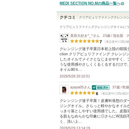
MEDI SECTION NO.Mの商品一覧へ
クチコミ
クリアピュリファイングクレンジ
クリアピュリファイングクレンジングオイル
に
美容大好き^_^
さん
23歳 / 混合肌
7
モニター・プレゼ
クレンジング迷子卒業日本初上陸の韓国ダーマコス
ction クリアピュリファイング クレン
したオイルでメイクとなじませやすく、
うな使用感やさしくくるくるするだけで
オイル90％…
2026/5/28 20:10:51
ayaya05
さん
37歳 / 乾
認証済
6
モニター・プレゼン
クレンジング迷子卒業！皮膚科発想のダ
ジングオイル。さらっと軽やかなオイル
っきり落としやすい使用感でした。皮脂
る肌もなめらかな印象に◎さらにW洗顔
く、洗い上…
2026/5/29 13:14:19