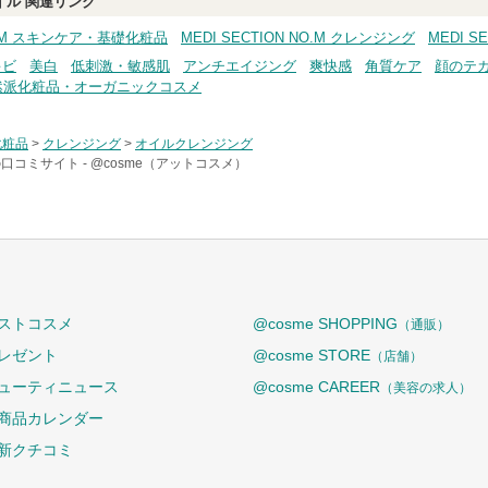
イル
関連リンク
NO.M スキンケア・基礎化粧品
MEDI SECTION NO.M クレンジング
MEDI 
キビ
美白
低刺激・敏感肌
アンチエイジング
爽快感
角質ケア
顔のテ
然派化粧品・オーガニックコスメ
化粧品
>
クレンジング
>
オイルクレンジング
口コミサイト -
@cosme（アットコスメ）
ストコスメ
@cosme SHOPPING
（通販）
レゼント
@cosme STORE
（店舗）
ューティニュース
@cosme CAREER
（美容の求人）
商品カレンダー
新クチコミ