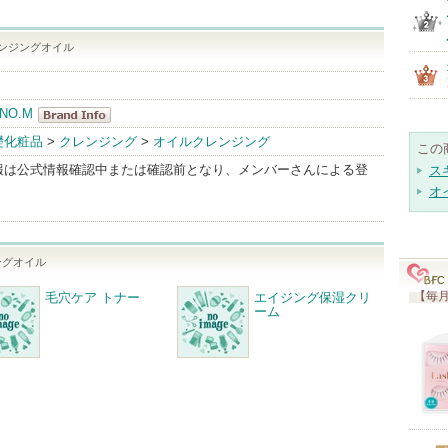
ンジングオイル
 NO.M
MEDI
礎化粧品
>
クレンジング
>
オイルクレンジング
この
SECTION
報は公式情報確認中または確認前となり、メンバーさんによる登
ス
NO.M
オ
BrandInfo
ングオイル
【毎月
毛穴ケア トナー
エイジング保湿クリ
ーム