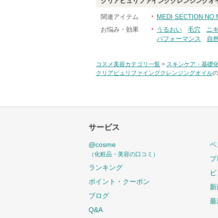
クリアピュリファイングクレンジングオ
関連アイテム
MEDI SECTION 
お悩み・効果
うるおい
毛穴
ニ
パフォーマンス
自
コスメ美容カテゴリ一覧
>
スキンケア・基礎
クリアピュリファイングクレンジングオイル
の
サービス
@cosme
ベ
（化粧品・美容の口コミ）
プ
ランキング
ビ
ポイント・クーポン
新
ブログ
最
Q&A