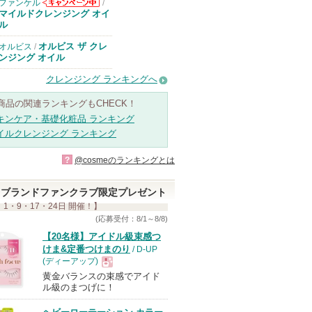
ファンケル
/
ファンケルから
マイルドクレンジング オイ
のお知らせがあ
ル
ります
オルビス ザ クレ
オルビス
/
ンジング オイル
クレンジング ランキングへ
商品の関連ランキングもCHECK！
キンケア・基礎化粧品 ランキング
イルクレンジング ランキング
?
@cosmeのランキングとは
ブランドファンクラブ限定プレゼント
 1・9・17・24日 開催！】
(応募受付：8/1～8/8)
【20名様】アイドル級束感つ
けま&定番つけまのり
/ D-UP
(ディーアップ)
黄金バランスの束感でアイド
現
ル級のまつげに！