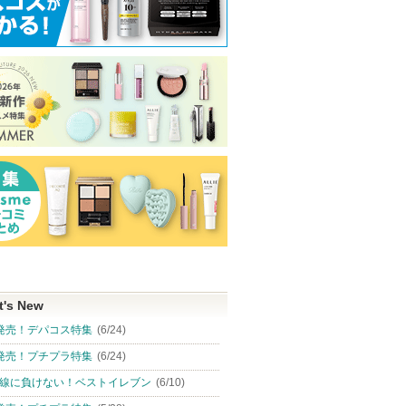
t's New
発売！デパコス特集
(6/24)
発売！プチプラ特集
(6/24)
シュクリ
デリケートシルクヴェー
ダーマアンサーブライト
レッドブレミッ
線に負けない！ベストイレブン
(6/10)
リーム
ルアートプライマー
ニングブースター TXA-
ルシカセラム
PDRNアンプル
ー)
tfit
Dr.G(ドクタージー