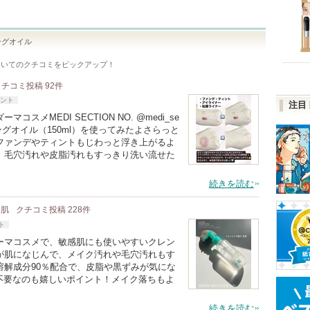
ングオイル
ついてのクチコミをピックアップ！
クチコミ投稿
92
件
ント
注目
メMEDI SECTION NO. @medi_se
ジングオイル（150ml）を使ってみたよさらっと
ファンデやティントもじわっと浮き上がるよ
、毛穴汚れや皮脂汚れもすっきり洗い流せた
続きを読む
燥肌
クチコミ投稿
228
件
ト
ーマコスメで、敏感肌にも使いやすいクレン
が肌になじんで、メイク汚れや毛穴汚れもす
溶解成分90％配合で、皮脂や黒ずみが気にな
不要なのも嬉しいポイント！メイク落ちもよ
続きを読む