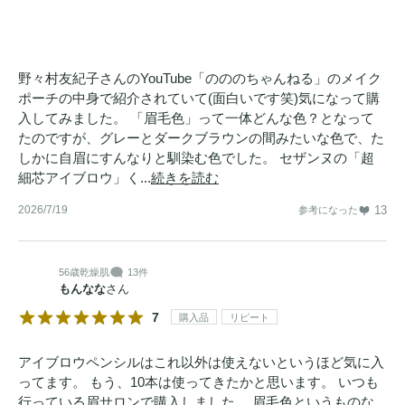
野々村友紀子さんのYouTube「のののちゃんねる」のメイク
ポーチの中身で紹介されていて(面白いです笑)気になって購
入してみました。 「眉毛色」って一体どんな色？となって
たのですが、グレーとダークブラウンの間みたいな色で、た
しかに自眉にすんなりと馴染む色でした。 セザンヌの「超
細芯アイブロウ」く...
続きを読む
2026/7/19
13
参考になった
56歳
乾燥肌
13件
もんなな
さん
7
購入品
リピート
アイブロウペンシルはこれ以外は使えないというほど気に入
ってます。 もう、10本は使ってきたかと思います。 いつも
行っている眉サロンで購入しました。 眉毛色というものな