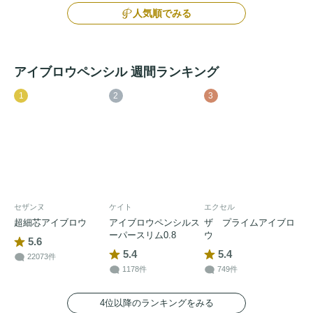
人気順でみる
アイブロウペンシル 週間ランキング
1
2
3
セザンヌ
ケイト
エクセル
超細芯アイブロウ
アイブロウペンシルス
ザ プライムアイブロ
ーパースリム0.8
ウ
5.6
5.4
5.4
22073件
1178件
749件
4位以降のランキングをみる