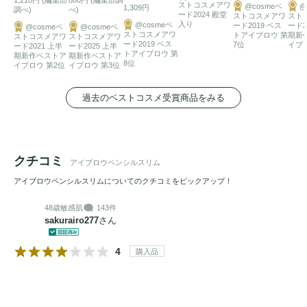
ストコスメアワ
@cosmeベ
@
1,309円
調べ)
べ)
ード2024 殿堂
ストコスメアワ
スト
入り
@cosmeベ
ード2019 ベス
ード2
@cosmeベ
@cosmeベ
ストコスメアワ
トアイブロウ 第
期新
ストコスメアワ
ストコスメアワ
ード2019 ベス
7位
イブ
ード2021 上半
ード2025 上半
トアイブロウ 第
期新作ベストア
期新作ベストア
8位
イブロウ 第2位
イブロウ 第3位
過去のベストコスメ受賞商品をみる
クチコミ
アイブロウペンシルスリム
アイブロウペンシルスリムについてのクチコミをピックアップ！
48歳
敏感肌
143件
sakurairo277
さん
4
購入品