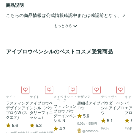
商品説明
こちらの商品情報は公式情報確認中または確認前となり、メ
ンバーさんによる登録を含みます。詳細は
こちら
もっとみる
アイブロウペンシルのベストコスメ受賞商品
ケイト
ケイト
メイベリン ニュ
セザンヌ
デジャヴュ
キャ
ーヨーク
ラスティング
アイブロウペ
超細芯アイブ
パウダーペン
パー
ファッション
デザインアイ
ンシル（パウ
ロウ
シルアイブロ
エア
ブロウ パウ
ブロウW (ス
ダリーフィニ
ウ
ブロ
5.6
ダーインペン
クエア)
ッシュ）
5.1
5
シル N
0.02g・550円
5.6
5.3
4.7
990円
495
@cosmeベ
1,210円 (編集部
880円 (編集部調