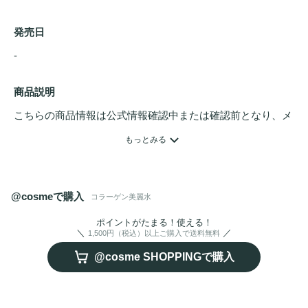
発売日
- 
商品説明
こちらの商品情報は公式情報確認中または確認前となり、メ
ンバーさんによる登録を含みます。詳細は
こちら
もっとみる
懐かしくて新しい、毎日使いたくなる美肌習慣

昭和レトロのやさしく上品なデザインと、現代の
スキンケア
@cosmeで購入
コラーゲン美麗水
発想を融合させた「乙女のしおり」シリーズ。

まるで昔の化粧品のような、どこか懐かしくてかわいいパッ
ポイントがたまる！使える！
1,500円（税込）以上ご購入で送料無料
ケージは、洗面台やドレッサーに置くだけで気分も華やぎま
@cosme SHOPPINGで購入
す。

たっぷり使える大容量で、毎日の
うるおい
ケアを心地よく続
けられる一本です。
