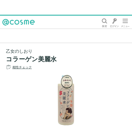
@cosme
乙女のしおり
コラーゲン美麗水
相性チェック