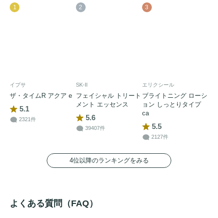
1
2
3
イプサ
SK-II
エリクシール
ザ・タイムR アクア e
フェイシャル トリート
ブライトニング ローシ
メント エッセンス
ョン しっとりタイプ
5.1
ca
5.6
2321件
5.5
39407件
2127件
4位以降のランキングをみる
よくある質問（FAQ）