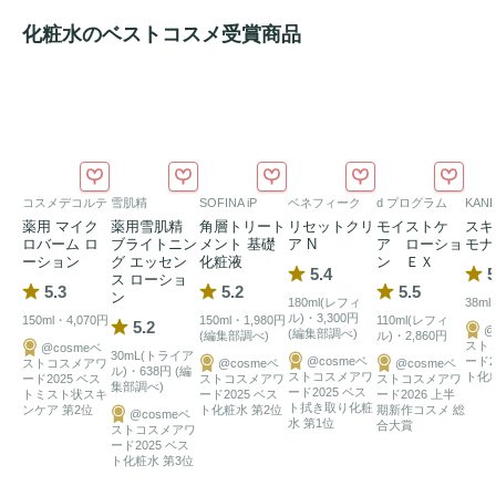
化粧水のベストコスメ受賞商品
選べる3タイプ

気分やお肌に合わせて♪

【
コラーゲン
美麗水】

しっとりとした使用感で、やわらかな肌へ。
コスメデコルテ
雪肌精
SOFINA iP
ベネフィーク
d プログラム
KAN
薬用 マイク
薬用雪肌精
角層トリート
リセットクリ
モイストケ
スキ
ロバーム ロ
ブライトニン
メント 基礎
ア N
ア ローショ
モナ
ーション
グ エッセン
化粧液
ン ＥＸ
5.4
5
ス ローショ
5.3
5.2
5.5
ン
180ml(レフィ
38ml
ル)・3,300円
150ml・4,070円
150ml・1,980円
110ml(レフィ
5.2
@
(編集部調べ)
(編集部調べ)
ル)・2,860円
スト
@cosmeベ
30mL(トライア
@cosmeベ
ード2
ストコスメアワ
@cosmeベ
@cosmeベ
ル)・638円 (編
ストコスメアワ
ト化
ード2025 ベス
ストコスメアワ
ストコスメアワ
集部調べ)
ード2025 ベス
トミスト状スキ
ード2025 ベス
ード2026 上半
ト拭き取り化粧
ンケア 第2位
ト化粧水 第2位
期新作コスメ 総
@cosmeベ
水 第1位
合大賞
ストコスメアワ
ード2025 ベス
ト化粧水 第3位