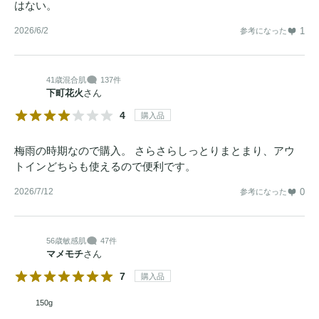
はない。
2026/6/2
1
参考になった
41歳
混合肌
137件
下町花火
さん
4
購入品
梅雨の時期なので購入。 さらさらしっとりまとまり、アウ
トインどちらも使えるので便利です。
2026/7/12
0
参考になった
56歳
敏感肌
47件
マメモチ
さん
7
購入品
150g