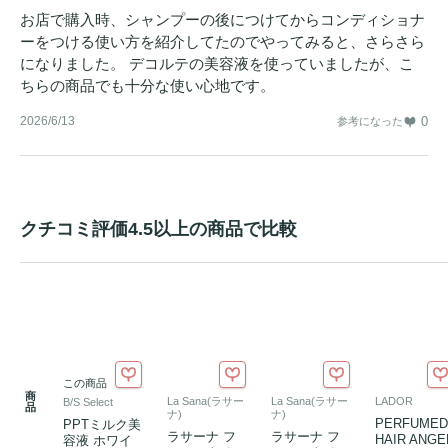
お店で購入時、シャンプーの後につけてからコンディショナ
ーをつける使い方を紹介してたのでやってみると、さらさら
になりました。 デコルテの美容液を使っていましたが、こ
ちらの商品でも十分な使い心地です。
2026/6/13
0
参考になった
クチコミ評価4.5以上の商品で比較
この商品
商
La Sana(ラサー
La Sana(ラサー
LADOR
B/S Select
品
ナ)
ナ)
PERFUMED
PPTミルク美
ラサーナ フ
ラサーナ フ
HAIR ANGE
容液 ホワイ