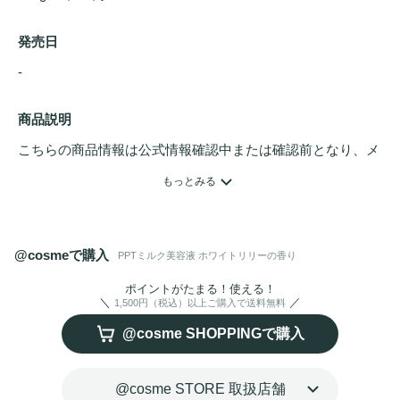
発売日
- 
商品説明
こちらの商品情報は公式情報確認中または確認前となり、メ
ンバーさんによる登録を含みます。詳細は
こちら
もっとみる
うねり髪！ 広がり！ クセ毛の方へ！ホワイトリリーの香
り。

@cosmeで購入
PPTミルク美容液 ホワイトリリーの香り
ケラチン・シルク・コラーゲンのトリプルＰＰＴ※1（ダメ
ージ補修）

ポイントがたまる！使える！
1,500円（税込）以上ご購入で送料無料
とコントロールPPT※2（うねり・くせ毛補修）配合！

@cosme SHOPPINGで購入
内部集中浸透ミルク
トリートメント
★
洗い流さないトリートメント
として使用し、髪のクセ＆う
ねり＆広がりを、髪質から集中補修して落ち着き＆なめらか
@cosme STORE 取扱店舗