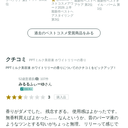
期新作ベストヘ
期新作ベストオ
ストコスメアワ
位
アケア 第2位
イル・バーム 第
ード2026 上半
1位
期新作ベストヘ
アスタイリング
第3位
過去のベストコスメ受賞商品をみる
クチコミ
PPTミルク美容液 ホワイトリリーの香り
PPTミルク美容液 ホワイトリリーの香りについてのクチコミをピックアップ！
52歳
普通肌
107件
みるるふぃーゆ
さん
3
購入品
香りがダメでした。 残念すぎる。 使用感はよかったです。
無香料買えばよかった…… なんというか、昔のパーマ液の
ようなツンとする匂いがちょっと無理。 リリーって感じで