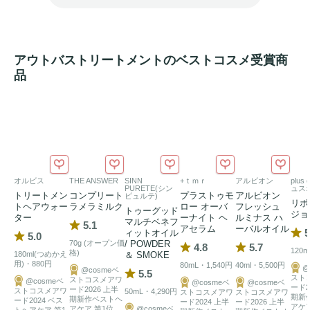
＆
ツヤ
感を与え、根元から毛先までするんとまとまります。

★強いうねり・クセ毛の方へのおすすめ使用法 ⇒ 
ブースタ
ー
効果のある洗い流す
トリートメント
として使用し、お手持
ちの洗い流す
トリートメント
の使用前に塗布する事で、さら
アウトバストリートメントのベストコスメ受賞商
品
にまとまりとサラ
ツヤ
感がＵＰ、普段の
シャンプー
＆
トリー
トメント
のご使用の時よりも、髪の質感ＵＰを体験！

★湿気、乾燥、静電気等の外的ダメージから髪をやさしく守
ります。

※１イソステアロイル加水分解ケラチン（羊毛）、イソステ
オルビス
THE ANSWER
SINN
+ｔｍｒ
アルビオン
plus
アロイル加水分解シルク、イソステアロイル加水分解
コラー
PURETE(シン
ュス
トリートメン
コンプリート
プラストゥモ
アルビオン
ピュルテ)
ゲン
（補修・保湿）

リポ
トヘアウォー
ラメラミルク
ロー オーバ
フレッシュ
トゥーグッド
ジョ
ター
ーナイト ヘ
ルミナス ハ
※２ポリグルタミン酸、ポリ－ε－リシン
マルチベネフ
5.1
アセラム
ーバルオイル
5
ィットオイル
5.0
70g (オープン価
/ POWDER
4.8
5.7
120m
格)
180ml(つめかえ
＆ SMOKE
用)・880円
80mL・1,540円
40ml・5,500円
@
@cosmeベ
5.5
スト
ストコスメアワ
@cosmeベ
@cosmeベ
@cosmeベ
ード2
ード2026 上半
ストコスメアワ
50mL・4,290円
ストコスメアワ
ストコスメアワ
期新
期新作ベストヘ
ード2024 ベス
ード2024 上半
ード2026 上半
アケア
アケア 第1位
@cosmeベ
トヘアケア 第1