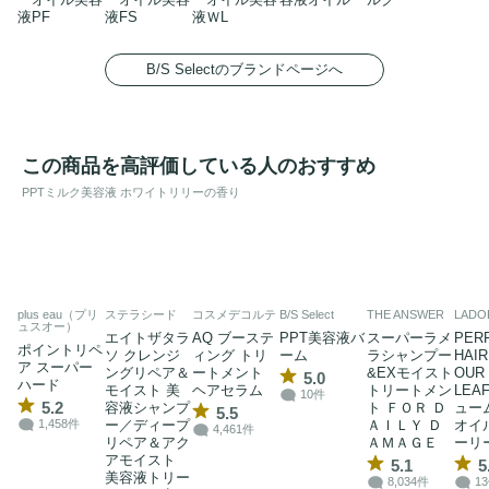
液PF
液FS
液ＷL
B/S Selectのブランドページへ
この商品を高評価している人のおすすめ
PPTミルク美容液 ホワイトリリーの香り
plus eau（プリ
ステラシード
コスメデコルテ
B/S Select
THE ANSWER
LADO
ュスオー）
エイトザタラ
AQ ブーステ
PPT美容液バ
スーパーラメ
PER
ポイントリペ
ソ クレンジ
ィング トリ
ーム
ラシャンプー
HAIR
ア スーパー
ングリペア＆
ートメント
&EXモイスト
OUR
5.0
ハード
モイスト 美
ヘアセラム
トリートメン
LEA
10件
5.2
容液シャンプ
ト ＦＯＲ Ｄ
ュー
5.5
ー／ディープ
ＡＩＬＹ Ｄ
オイ
1,458件
4,461件
リペア＆アク
ＡＭＡＧＥ
ーリ
アモイスト
5.1
5
美容液トリー
8,034件
1