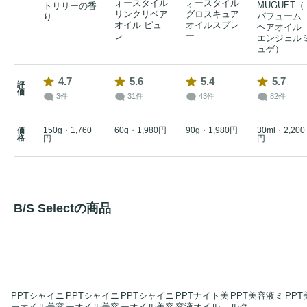
ォースタイル
ォースタイル
MUGUET（
トリリーの香
リンクリペア
グロスキュア
パフューム
り
オイル ピュ
オイルスプレ
ヘアオイル
レ
ー
エンジェル
ュゲ）
4.7
5.6
5.4
5.7
評
価
3件
31件
43件
82件
150g・1,760
60g・1,980円
90g・1,980円
30ml・2,200
価
格
円
円
B/S Selectの商品
PPTシャイニ
PPTシャイニ
PPTシャイニ
PPTナイト美
PPT美容液ミ
PP
ーオイル美容
ーオイル美容
ーオイル美容
容液オイル
ルク