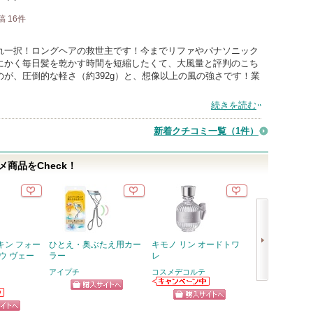
稿
16
件
れ一択！ロングヘアの救世主です！今までリファやパナソニック
にかく毎日髪を乾かす時間を短縮したくて、大風量と評判のこち
が、圧倒的な軽さ（約392g）と、想像以上の風の強さです！業
続きを読む
新着クチコミ一覧
（1件）
商品をCheck！
キン フォー
ひとえ・奥ぶたえ用カー
キモノ リン オードトワ
ディオールスキ
ウ ヴェー
ラー
レ
エヴァー グロウ
イザー
アイプチ
コスメデコルテ
ディオール
次
コスメデコルテ
ショッピン
からのお知らせ
ディオールから
へ
ショッピン
があります
のお知らせがあ