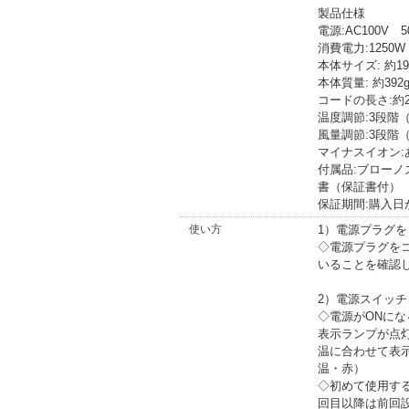
製品仕様
電源:AC100V 
消費電力:1250W
本体サイズ: 約197
本体質量: 約39
コードの長さ:約
温度調節:3段階
風量調節:3段階
マイナスイオン:
付属品:ブロー
書（保証書付）
保証期間:購入日
使い方
1）電源プラグ
◇電源プラグを
いることを確認
2）電源スイッチ
◇電源がONにな
表示ランプが点
温に合わせて表
温・赤）
◇初めて使用す
回目以降は前回