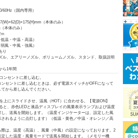
50/60Hz（国内専用）
(W)×62(D)×175(H)mm（本体のみ）
2g（本体のみ）
2ｍ
（低温・中温・高温）
（弱風・中風・強風）
あり
ノズル、エアリーノズル、ボリュームノズル、スタンド、取扱説明
から1年間
をコンセントに差し込む。
コンセントに差し込むときは、必ず電源スイッチがOFFになって
してから差し込んでください。
を上にスライドさせ、温風（HOT）に合わせる。【電源ON】
ると、赤色LEDと液晶ディスプレイの風量表示ランプおよび温度
灯し、送風を開始します。（温度インジケーターは、設定した風
示されるように点灯します）（低温・黄色／中温・オレンジ／高
る際は、温度（高温）、風量（中風）の設定になっております。2
設定した温度・風量モードで送風を開始します。（メモリー機