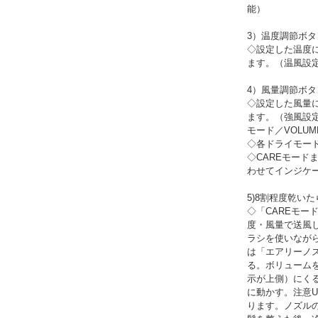
能）
3）温度調節ボ
◇設定した温度
ます。（温風設
4）風量調節ボ
◇設定した風量
ます。（強風設定
モード／VOLU
◇各ドライモード
◇CAREモード
わせてインジケー
5)8割程度乾い
◇「CAREモー
度・風量で送風
ラシを使いなが
は「エアリーノ
る。ボリューム
示が上側）にく
に動かす。注意
ります。ノズル