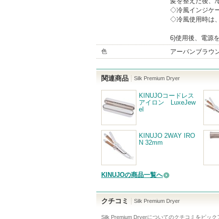
髪を整えた後、
◇冷風インジケ
◇冷風使用時は
6)使用後、電源
色
アーバンブラウン 
関連商品
Silk Premium Dryer
KINUJOコードレス
アイロン LuxeJew
el
KINUJO 2WAY IRO
N 32mm
KINUJOの商品一覧へ
クチコミ
Silk Premium Dryer
Silk Premium Dryer
についてのクチコミをピック