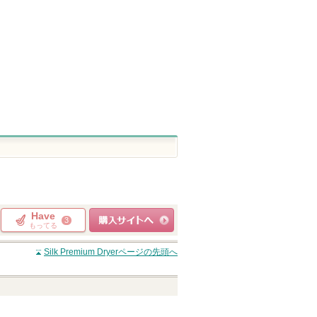
グサイトへ
ピン
トへ
Have
3
もってる
ショッピングサイト
Silk Premium Dryer
ページの先頭へ
へ