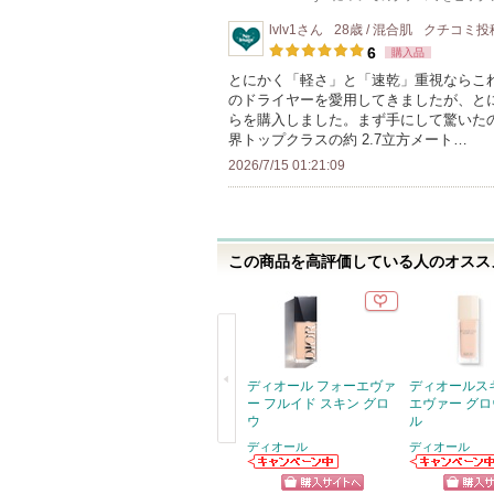
lvlv1
さん
28歳 / 混合肌
クチコミ投
6
購入品
とにかく「軽さ」と「速乾」重視ならこ
のドライヤーを愛用してきましたが、と
らを購入しました。まず手にして驚いたの
界トップクラスの約 2.7立方メート…
2026/7/15 01:21:09
この商品を高評価している人のオススメ
ディオール フォーエヴァ
ディオールス
ー フルイド スキン グロ
エヴァー グロ
ウ
ル
ディオール
ディオール
戻
ディオールから
ディオールから
る
のお知らせがあ
のお知らせがあ