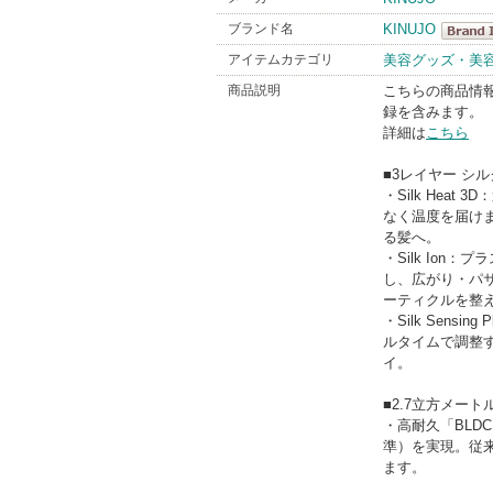
ブランド名
KINUJO
KINUJ
アイテムカテゴリ
美容グッズ・美
BrandIn
商品説明
こちらの商品情
録を含みます。
詳細は
こちら
■3レイヤー シ
・Silk Hea
なく温度を届け
る髪へ。
・Silk Io
し、広がり・パ
ーティクルを整
・Silk Sen
ルタイムで調整
イ。
■2.7立方メー
・高耐久「BLD
準）を実現。従
ます。