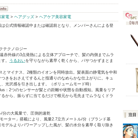
O
容家電
>
ヘアグッズ
>
ヘアケア美容家電
fo
【毎月
報は公式情報確認中または確認前となり、メンバーさんによる登
ルクテクノロジー
t 3D：遠赤外線の3点発熱による立体アプローチで、髪の内側までムラ
ます。
うるおい
を守りながら素早く乾くから、パサつかずまとま
n：プラスとマイナス、2種類のイオンを同時放出。髪表面の静電気を中和
サつきをおさえてするんと指通りのなめらかな仕上がりに。キュ
え、光沢感を引き出します。（ボリュームモード時）
sing Plus：2つのセンサーが髪との距離や状態を自動感知。風量をリア
するから、振らずに当てるだけで根元から毛先までムラなくドラ
トル/分の大風量で、圧倒的速乾
注目
Cモーター」搭載により、風量2.7立方メートル/分（ブランド基
来モデルよりパワーアップした風が、髪の水分を素早く取り除き