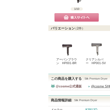
1
/
10
購入サイトへ
バリエーション
（
2
件）
アーバンブラウ
クリアシルバ
ン HP001-BR
ー HP001-SV
この商品を購入する
Silk Premium Dryer
@cosme公式通販
@cosme S
商品情報詳細
Silk Premium Dryer
メーカー
KINUJO