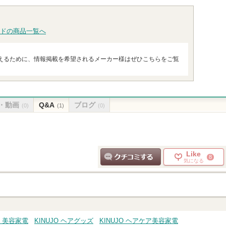
グサイトへ
ピン
ショッ
ります
グサイトへ
トへ
グサイ
ドの商品一覧へ
えるために、情報掲載を希望されるメーカー様はぜひこちらをご覧
・動画
Q&A
ブログ
(0)
(1)
(0)
Like
8
気になる
クチコミする
ズ・美容家電
KINUJO ヘアグッズ
KINUJO ヘアケア美容家電