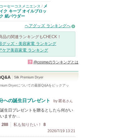
メ
コーセーコスメニエンス
/
イク キープ オイルブロッ
ク 紙パウダー
ヘアグッズ ランキングへ
商品の関連ランキングもCHECK！
容グッズ・美容家電 ランキング
アケア美容家電 ランキング
?
@cosmeのランキングとは
Q&A
Silk Premium Dryer
emium Dryer
についての最新Q&Aをピックアッ
分への誕生日プレゼント
by 匿名
さん
誕生日プレゼントを贈るとしたら何がい
いますか…
288
私も知りたい！
8
2026/7/19 13:21