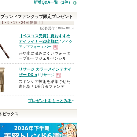
新着Q&A一覧（1件）
ブランドファンクラブ限定プレゼント
 1・9・17・24日 開催！】
(応募受付：8/9～8/16)
【ベスコス受賞】夏おすすめ
アイライナー20名様に
/ メイク
アップフォーエバー
汗や水に滲みにくいウォータ
現
ープルーフジェルペンシル
リサージ カラーメインテナイ
品
ザー DX n
/ リサージ
スキンケア技術を結集させた
現
進化型＊1美容液ファンデ
品
プレゼントをもっとみる
トピックス