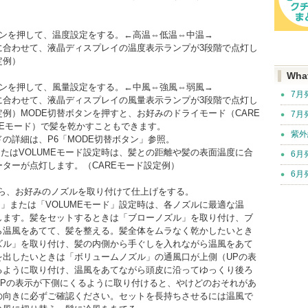
タンを押して、温度設定をする。←高温⇔低温⇔中温→
に合わせて、液晶ディスプレイの温度表示ランプが3段階で点灯し
定例）
Wha
タンを押して、風量設定をする。←中風⇔強風⇔弱風→
7月
に合わせて、液晶ディスプレイの風量表示ランプが3段階で点灯し
例）MODE切替ボタンを押すと、お好みのドライモード（CARE
7月
MEモード）で髪を乾かすこともできます。
紫外
の詳細は、P6「MODE切替ボタン」参照。
またはVOLUMEモード設定時は、髪との距離や髪の表面温度に合
6月
ターが点灯します。（CAREモード設定例）
6月
たら、お好みのノズルを取り付けて仕上げをする。
ド」または「VOLUMEモード」設定時は、各ノズルに最適な温
します。髪をセットするときは「ブローノズル」を取り付け、ブ
ら温風をあてて、髪を整える。髪全体をムラなく乾かしたいとき
ズル」を取り付け、髪の内側から手ぐしを入れながら温風をあて
を出したいときは「ボリュームノズル」の通風口が上側（UPの表
るように取り付け、温風をあてながら頭皮に沿ってゆっくり後ろ
UPの表示が下側にくるように取り付けると、やけどのおそれがあ
の向きに必ずご確認ください。セットを長持ちさせるには温風で