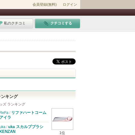
会員登録(無料)
ログイン
私のクチコミ
クチコミする
ランキング
ッズ ランキング
リファハートコーム
ReFa
/
アイラ
uka スカルプブラシ
uka
/
KENZAN
1位