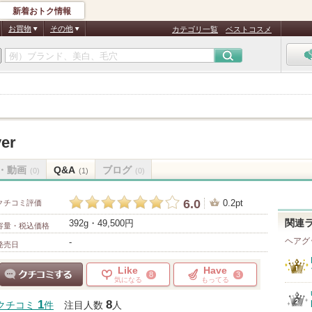
新着おトク情報
お買物
その他
カテゴリ一覧
ベストコスメ
yer
・動画
Q&A
ブログ
(0)
(1)
(0)
6.0
0.2pt
クチコミ評価
392g・49,500円
関連
容量・税込価格
ヘアグ
-
発売日
Like
Have
8
3
気になる
もってる
クチコミする
1
8
クチコミ
件
注目人数
人