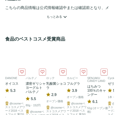
こちらの商品情報は公式情報確認中または確認前となり、メ
ンバーさんによる登録を含みます。詳細は
こちら
もっとみる
食品のベストコスメ受賞商品
DANONE
パルテノ
ロッテ
カルビー
SENJAKU
Cycl
CANDY LAND
オイコス
濃密ギリシャ
乳酸菌ショコ
フルグラ
ゼリ
はちみつ
ヨーグルト
ラ
5.3
3.9
5
100％のキャ
パルテノ
2.9
ンデー
-
オープン価格
1本・
5.5
6.1
オープン価格
@cosmeベ
@cosmeベ
@
80g・152円
ストコスメアワ
ストコスメアワ
スト
@cosmeベ
51g (オープン価
ード2018 ベス
ード2018 ベス
ード2
ストコスメアワ
@cosmeベ
格)
トフード 第7位
トフード 第3位
トイ
ード2018 ベス