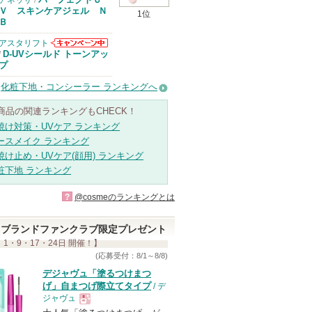
アネッサ
/
Ｖ スキンケアジェル Ｎ
1位
Ｂ
アスタリフト
アスタリフトか
D-UVシールド トーンアッ
/
らのお知らせが
プ
あります
化粧下地・コンシーラー ランキングへ
商品の関連ランキングもCHECK！
焼け対策・UVケア ランキング
ースメイク ランキング
焼け止め・UVケア(顔用) ランキング
粧下地 ランキング
?
@cosmeのランキングとは
ブランドファンクラブ限定プレゼント
 1・9・17・24日 開催！】
(応募受付：8/1～8/8)
デジャヴュ「塗るつけまつ
げ」自まつげ際立てタイプ
/ デ
ジャヴュ