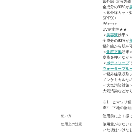
紫外線･近赤外線
全成分の93%が
＜紫外線カット
SPF50+
PA++++
UV耐水性★★
＜
美容液
効果＞
全成分の93%が
紫外線から肌を
＜
化粧下地
効果
皮脂を抑えなが
＜
ボディソープ
ウォータープル
＜紫外線吸収剤
ノンケミカルな
＜大気汚染対策
大気汚染などか
※1 ヒマワリ
※2 下地の物
使い方
使用前によく振
使用上の注意
使用量が少ない
いた後はつけな