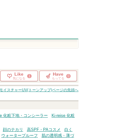
Like
Have
1
0
気になる
もってる
イスチャーUV(トーンアップ)
ページの先頭へ
reise 化粧下地・コンシーラー
Ki-reise 化粧
顔のテカリ
高SPF・PAコスメ
白く
ウォータープルーフ
肌の透明感・薄づ