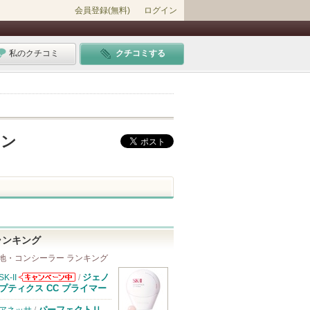
会員登録(無料)
ログイン
私のクチコミ
クチコミする
ーン
ランキング
地・コンシーラー ランキング
ジェノ
SK-II
/
SK-IIからのお
プティクス CC プライマー
知らせがありま
す
パーフェクトＵ