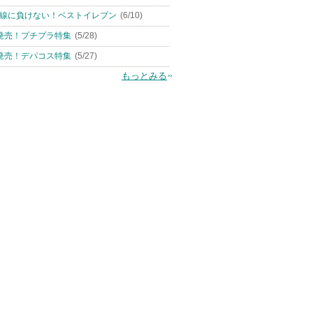
線に負けない！ベストイレブン
(6/10)
発売！プチプラ特集
(5/28)
発売！デパコス特集
(5/27)
もっとみる