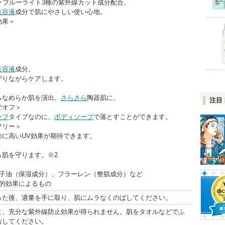
･ブルーライト3種の紫外線カット成分配合。
美容液
成分で肌にやさしい使い心地。
効果＞
美容液
成分。
守りながらケアします。
＞
らなめらか肌を演出。
さらさら
陶器肌に。
注目
でオフ＞
ーフ
タイプなのに、
ボディソープ
で落とすことができます。
フリー＞
のに高いUV効果が期待できます。
＞
ら肌を守ります。※2
種子油（保湿成分）、フラーレン（整肌成分）など
理的効果によるもの
った後、適量を手に取り、肌にムラなくのばしてください。
と、充分な紫外線防止効果が得られません。肌をタオルなどでふ
おしてください。