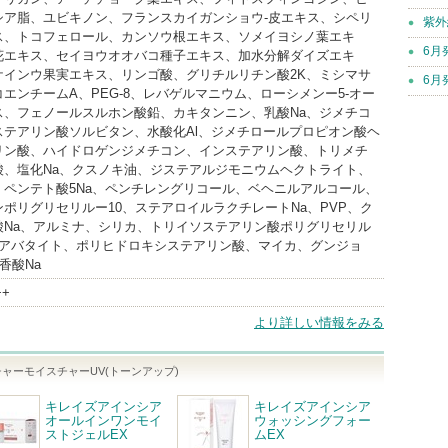
シア脂、ユビキノン、フランスカイガンショウ-皮エキス、シペリ
紫外
ス、トコフェロール、カンソウ根エキス、ソメイヨシノ葉エキ
6月
花エキス、セイヨウオオバコ種子エキス、加水分解ダイズエキ
ケインウ果実エキス、リンゴ酸、グリチルリチン酸2K、ミシマサ
6月
エンチームA、PEG-8、レバゲルマニウム、ローシメンー5-オー
ス、フェノールスルホン酸鉛、カキタンニン、乳酸Na、ジメチコ
ステアリン酸ソルビタン、水酸化Al、ジメチロールプロピオン酸ヘ
リン酸、ハイドロゲンジメチコン、インステアリン酸、トリメチ
酸、塩化Na、クスノキ油、ジステアルジモニウムヘクトライト、
、ペンテト酸5Na、ペンチレングリコール、ベヘニルアルコール、
ポリグリセリルー10、ステアロイルラクチレートNa、PVP、ク
酸Na、アルミナ、シリカ、トリイソステアリン酸ポリグリセリル
シアバタイト、ポリヒドロキシステアリン酸、マイカ、グンジョ
香酸Na
++
より詳しい情報をみる
ャーモイスチャーUV(トーンアップ)
キレイズアインシア
キレイズアインシア
オールインワンモイ
ウォッシングフォー
ストジェルEX
ムEX