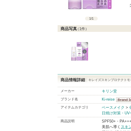
1
/
1
商品写真
（
1
件）
商品情報詳細
キレイズスキンプロテクトモイ
メーカー
キリン堂
ブランド名
Ki-reise
Ki-reise
アイテムカテゴリ
ベースメイク
>
日焼け対策・UV
BrandInf
商品説明
SPF50+・PA++
美肌へ導く
スキ