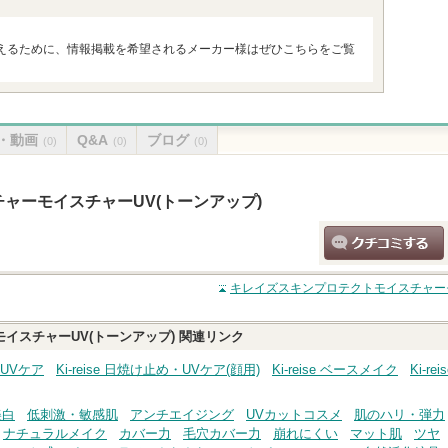
えるために、情報掲載を希望されるメーカー様はぜひこちらをご覧
・動画
Q&A
ブログ
(0)
(0)
(0)
ャーモイスチャーUV(トーンアップ)
クチコミする
キレイズスキンプロテクトモイスチャーモ
イスチャーUV(トーンアップ)
関連リンク
・UVケア
Ki-reise 日焼け止め・UVケア(顔用)
Ki-reise ベースメイク
Ki-
美白
低刺激・敏感肌
アンチエイジング
UVカットコスメ
肌のハリ・弾力
ナチュラルメイク
カバー力
毛穴カバー力
崩れにくい
マット肌
ツヤ