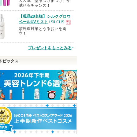
大人気「塗るつけまつげ」が
現
試せるチャンス！
【現品20名様】シルクグロウ
品
ベールUVミスト
/ SILCUS
紫外線対策とうるおいを両
現
立！
品
プレゼントをもっとみる
トピックス