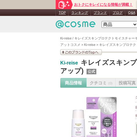
おトクにキレイになる情報が満載！
TOP
ランキング
ブランド
ブログ
Q&A
Ki-reise / キレイズスキンプロテクトモイスチャ
アットコスメ
>
Ki-reise
>
キレイズスキンプロテク
このブランドの情報を
キレイズスキンプ
Ki-reise
見る
アップ)
公式
商品情報
クチコミ
投稿写真
(0)