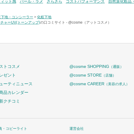
フィット感
パール・ラメ
さらさら
コストパフォーマンス
自然派化粧品
粧下地・コンシーラー
>
化粧下地
ャーUV(トーンアップ)
の口コミサイト -
@cosme（アットコスメ）
ストコスメ
@cosme SHOPPING
（通販）
レゼント
@cosme STORE
（店舗）
ューティニュース
@cosme CAREER
（美容の求人）
商品カレンダー
新クチコミ
責・コピーライト
運営会社