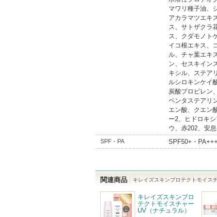
マワリ種子油、
アカラマツエキ
ス、サトザクラ
ス、クダモノト
イコ根エキス、コ
ル、チャ葉エキ
ン、セスキイン
キシル、ステア
ルシロキンケイ
炭酸プロピレン
ペンタステアリン
エン酸、クエン
ー2、ヒドロキ
ウ、赤202、安息
SPF・PA
SPF50+・PA++
関連商品
キレイズスキンプロテクトモイスチ
キレイズスキンプロ
テクトモイスチャー
UV（ナチュラル）