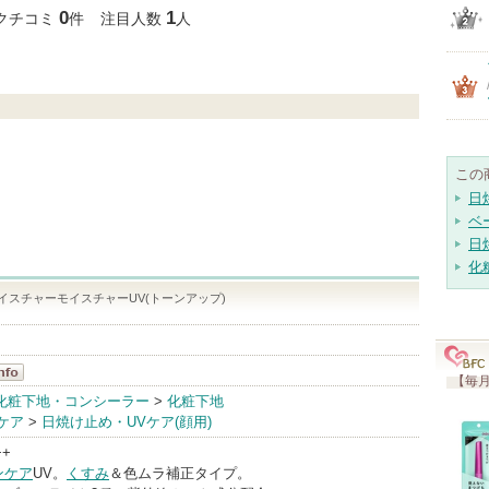
クチコミする
0
1
クチコミ
件
注目人数
人
この
日
ベ
日
化
スチャーモイスチャーUV(トーンアップ)
【毎月
化粧下地・コンシーラー
>
化粧下地
ケア
>
日焼け止め・UVケア(顔用)
o
++
ンケア
UV。
くすみ
＆色ムラ補正タイプ。