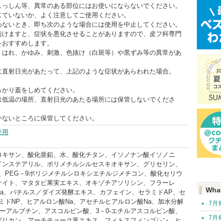
しっしん等、異常のある部位にはお使いにならないでください。
じていないか、よく注意してご使用ください。
わないとき、即ち次のような場合には使用を中止してください。
続けますと、症状を悪化させることがありますので、皮フ科専門
をおすすめします。
、はれ、かゆみ、刺激、色抜け（白斑等）や黒ずみ等の異常があ
に直射日光があたって、上記のような症状があらわれた場合。
っかり蓋をしめてください。
は低温の場所、直射日光のあたる場所には保管しないでくださ
かないところに保管してください。
使用
ロキサン、酸化亜鉛、水、酸化チタン、イソノナン酸イソノニ
インステアリル、ポリメチルシルセスキオキサン、グリセリン、
、PEG－9ポリジメチルシロキシエチルジメチコン、酸化セリウ
ナイト、マタタビ果実エキス、オキゾチアソリシン、フラーレ
Wha
Na、バチルス／ダイズ発酵エキス、カフェイン、セラミドAP、セ
ミドNP、ヒアルロン酸Na、アセチルヒアルロン酸Na、加水分解
7月
ーアルブチン、アスコルビン酸、3－0-エチルアスコルビン酸、
7月
グリカン、アーチチョーク葉エキス、フィトスフィンゴシン、ヒ