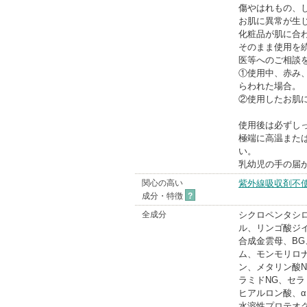
傷やはれもの、
お肌に異常が生
化粧品が肌に合
そのまま使用を
医等へのご相談
①使用中、赤み
らわれた場合。
②使用したお肌
使用後は必ずし
極端に高温また
い。
乳幼児の手の届
関心の高い
紫外線吸収剤不
成分・特徴
?
全成分
シクロペンタシ
ル、リンゴ酸ジ
合成金雲母、BG
ム、モンモリロ
ン、メタリン酸
ラミドNG、セラ
ヒアルロン酸、α
水溶性プロテオ