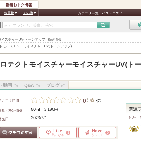
新着おトク情報
お買物
その他
カテゴリ一覧
ベストコスメ
ーモイスチャーUV(トーンアップ) 商品情報
トモイスチャーモイスチャーUV(トーンアップ)
ロテクトモイスチャーモイスチャーUV(ト
・動画
Q&A
ブログ
(0)
(0)
(0)
0
-pt
クチコミ評価
50ml・3,190円
関連
容量・税込価格
化粧下
2023/2/1
発売日
Like
Have
1
0
気になる
もってる