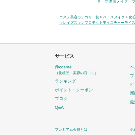
き
立体感メイク
コスメ美容カテゴリ一覧
>
ベースメイク
>
化
キレイズスキンプロテクトモイスチャーモイスチ
サービス
@cosme
ベ
（化粧品・美容の口コミ）
プ
ランキング
ビ
ポイント・クーポン
新
ブログ
最
Q&A
プレミアム会員とは
免