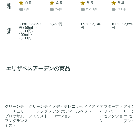
い
リラックス
感を演出しています。
0.0
4.8
5.6
5.4
評
価
0件
24件
2,261件
711件
30mL・3,850
3,480円
15ml・3,740
10mL・3,85
円 / 50mL・
円
円
価
6,600円 /
格
100mL・
8,800円
エリザベスアーデンの商品
グリーンティ
グリーンティ
メディテレニ
レッドドアベ
アフターファ
アイ
ー チェリー
ー フレグラ
アン ボディ
ルベット
イブ パーテ
リー
ブロッサム
ンスミスト
ローション
ィセレクショ
ー セ
フレグランス
ン
プレ
ミスト