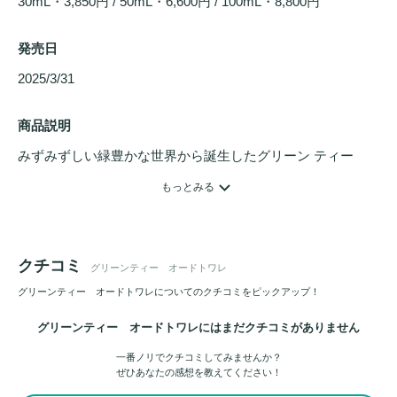
30mL・3,850円 / 50mL・6,600円 / 100mL・8,800円
発売日
2025/3/31 
商品説明
みずみずしい緑豊かな世界から誕生したグリーン ティー
は、Elizabeth Arden(エリザベスアーデン)を代表するアイテ
もっとみる
ムです。

バランスの取れたきらめくような香りの体験があなたを包み
込みます。

クチコミ
グリーンティー オードトワレ
爽やかなシトラスの香り立ちから始まり、フレッシュで刺激
グリーンティー オードトワレについてのクチコミをピックアップ！
的な香りをもたらします。

グリーンティー オードトワレにはまだクチコミがありません
グリーンティー、ペパーミントとフローラルが調和した爽快
一番ノリでクチコミしてみませんか？
さと少しスパイシーな香りが奥行きを演出。

ぜひあなたの感想を教えてください！
徐々にアンバー、オークモス、ムスクが深みと落ち着きをも