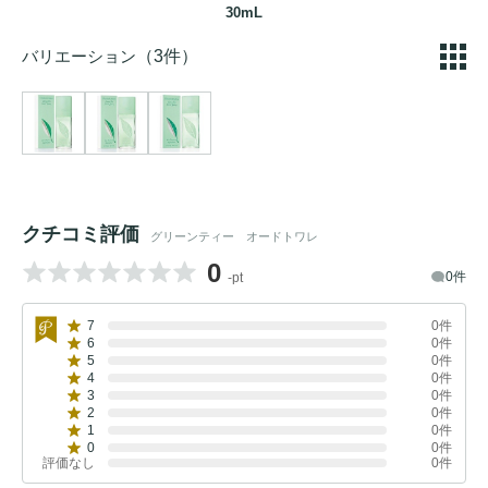
30mL
バリエーション
（3件）
クチコミ評価
グリーンティー オードトワレ
0
0件
-pt
7
0件
6
0件
5
0件
4
0件
3
0件
2
0件
1
0件
0
0件
評価なし
0件