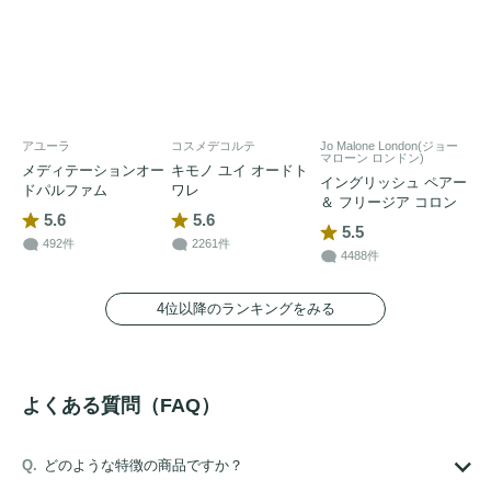
アユーラ
コスメデコルテ
Jo Malone London(ジョー
マローン ロンドン)
メディテーションオー
キモノ ユイ オードト
イングリッシュ ペアー
ドパルファム
ワレ
＆ フリージア コロン
5.6
5.6
5.5
492件
2261件
4488件
4位以降のランキングをみる
よくある質問（FAQ）
どのような特徴の商品ですか？