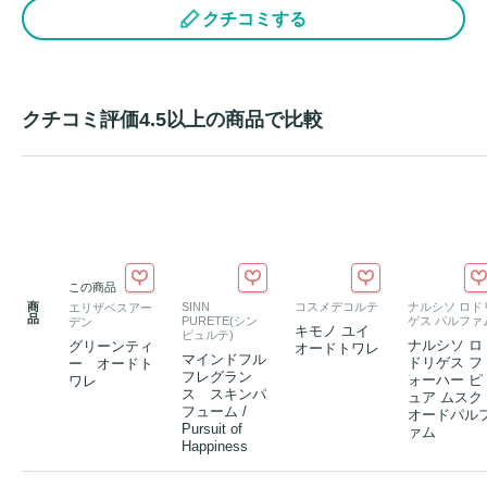
たらし、長く残る温かみのある余韻を楽しむことができま
クチコミする
す。

爽やかさと優雅さを併せ持ち、洗練された印象をもたらしま
す。

クチコミ評価4.5以上の商品で比較
香調：シトラス 
アロマ
ティック

TOP：ベルガモット、キャラウェイ、フルーティールバー
ブ、レモン、オレンジの皮

MIDDLE：グリーンティー、ペパーミント、スィートジャス
ミン、スパイシーカーネーション、フェンネル、セロリ

この商品
BASE：アンバー、オークモス、ムスク

商
SINN
コスメデコルテ
ナルシソ ロド
エリザベスアー
品
PURETE(シン
ゲス パルファ
デン
キモノ ユイ
ピュルテ)
ナルシソ ロ
グリーンティ
オードトワレ
爽やかで心落ち着くナチュラルな魅力を表現したデザイン。

マインドフル
ドリゲス フ
ー オードト
フレグラン
ォーハー ピ
ボトルやパッケージには、清涼感あふれるグリーンを基調と
ワレ
ス スキンパ
ュア ムスク
し、茶葉の繊細なシルエットや自然の息吹を感じさせる要素
フューム /
オードパル
Pursuit of
ァム
が取り入れられ、香りの透明感とフレッシュさを視覚的に伝
Happiness
えています。シンプルながら洗練されたデザインは、心地よ