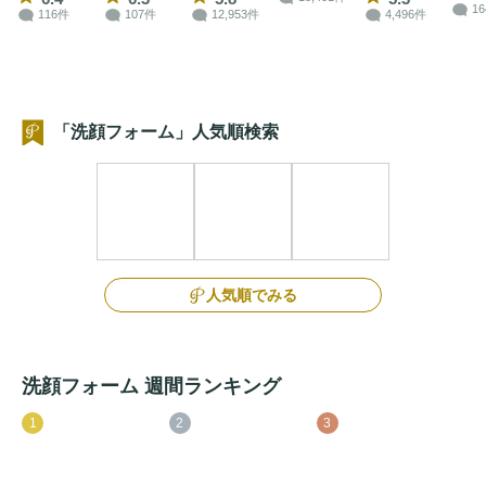
1
116件
107件
12,953件
4,496件
「洗顔フォーム」人気順検索
人気順でみる
洗顔フォーム 週間ランキング
1
2
3