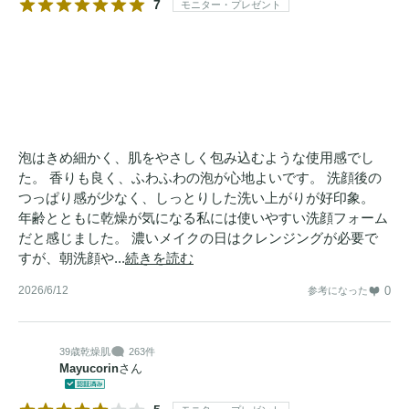
7
モニター・プレゼント
泡はきめ細かく、肌をやさしく包み込むような使用感でし
た。 香りも良く、ふわふわの泡が心地よいです。 洗顔後の
つっぱり感が少なく、しっとりした洗い上がりが好印象。
年齢とともに乾燥が気になる私には使いやすい洗顔フォーム
だと感じました。 濃いメイクの日はクレンジングが必要で
すが、朝洗顔や...
続きを読む
2026/6/12
0
参考になった
39歳
乾燥肌
263件
Mayucorin
さん