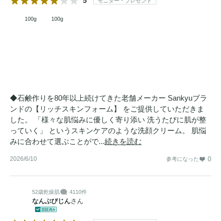
5
モニター・プレゼント
100g
100g
◆石鹸作りを80年以上続けてきた老舗メーカー Sankyuブラ
ンドの【リッチスキンフォーム】 をご提供していただきま
した。 「様々な肌悩みに優しく寄り添い 洗うたびに肌が整
っていく」 というスキンケアのような洗顔クリーム。 肌悩
みに合わせて選ぶことがで...
続きを読む
2026/6/10
0
参考になった
52歳
乾燥肌
4110件
なんぶびじん
さん