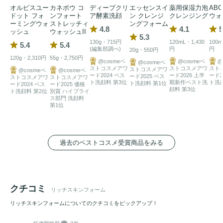
オルビスユー
カネボウ コ
ディープクリ
エッセンスイ
薬用保湿力泡
AB
ドット フォ
ンフォート
ア酵素洗顔
ン クレンジ
クレンジング
ウォ
ーミングウォ
ストレッチィ
ングフォーム
4.8
4.1
5
ッシュ
ウォッシュII
5.3
130g・715円
120mL・1,430
100m
5.4
5.4
(編集部調べ)
円
円
20g・550円
120g・2,310円
55g・2,750円
@cosmeベ
@cosmeベ
@
@cosmeベ
ストコスメアワ
ストコスメアワ
スト
ストコスメアワ
@cosmeベ
@cosmeベ
ード2024 ベス
ード2026 上半
ード2
ード2025 ベス
ストコスメアワ
ストコスメアワ
ト洗顔料 第3位
期新作ベスト洗
ト洗
ト洗顔料 第1位
ード2024 ベス
ード2025 価格
顔料 第3位
ト洗顔料 第2位
別賞 ハイプライ
ス部門 洗顔料
第1位
過去のベストコスメ受賞商品をみる
クチコミ
リッチスキンフォーム
リッチスキンフォームについてのクチコミをピックアップ！