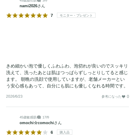
45歳
脂性肌
3件
nami2026
さん
7
モニター・プレゼント
きめ細かい泡で優しくふわふわ、泡切れが良いのでスッキリ
洗えて、洗ったあとは肌はつっぱらずしっとりしてると感じ
ます。 朝晩の洗顔で使用していますが、老舗メーカーとい
う安心感もあって、自分にも肌にも優しくなれる時間です。
2026/6/23
0
参考になった
45歳
敏感肌
17件
omochi☆comochi
さん
6
購入品