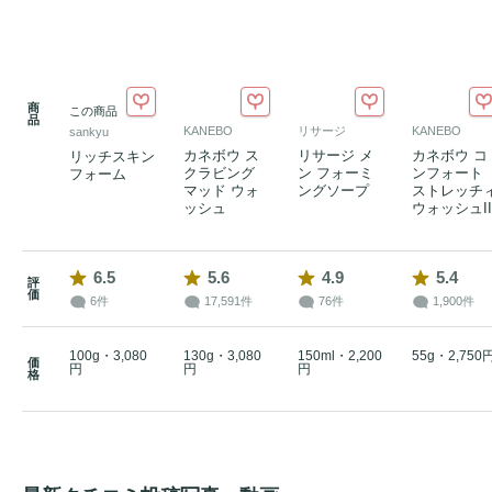
商
この商品
品
KANEBO
リサージ
KANEBO
sankyu
カネボウ ス
リサージ メ
カネボウ コ
リッチスキン
クラビング
ン フォーミ
ンフォート
フォーム
マッド ウォ
ングソープ
ストレッチ
ッシュ
ウォッシュII
6.5
5.6
4.9
5.4
評
価
6件
17,591件
76件
1,900件
100g・3,080
130g・3,080
150ml・2,200
55g・2,750
価
円
円
円
格