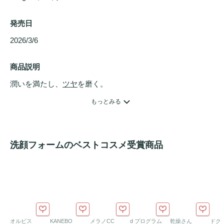
発売日
2026/3/6 
商品説明
潤いを満たし、
ツヤ
を磨く。

洗顔から始まる大人の肌ケア。

もっとみる
くすみ
やごわつきの原因を優しくクリアにし、贅沢な潤いを
角質層までチャージします。

洗顔フォームのベストコスメ受賞商品
天然精油の香りに包まれ、洗顔の時間を心身を慈しむ至福の
ひとときへ。
オルビス
KANEBO
メラノCC
d プログラム
乾燥さん
ドク