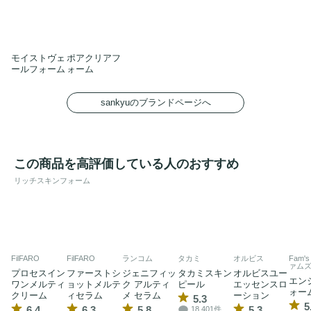
モイストヴェ
ポアクリアフ
ールフォーム
ォーム
sankyuのブランドページへ
この商品を高評価している人のおすすめ
リッチスキンフォーム
FilFARO
FilFARO
ランコム
タカミ
オルビス
Fam's
ァムズ
プロセスイン
ファーストシ
ジェニフィッ
タカミスキン
オルビスユー
エン
ワンメルティ
ョットメルテ
ク アルティ
ピール
エッセンスロ
ォー
クリーム
ィセラム
メ セラム
ーション
5.3
5
6.4
6.3
5.8
5.3
18,401件