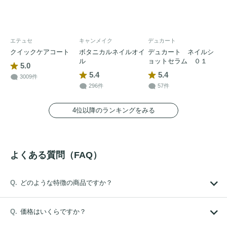
エテュセ
キャンメイク
デュカート
クイックケアコート
ボタニカルネイルオイ
デュカート ネイルシ
ル
ョットセラム ０１
5.0
5.4
5.4
3009件
296件
57件
4位以降のランキングをみる
よくある質問（FAQ）
どのような特徴の商品ですか？
価格はいくらですか？