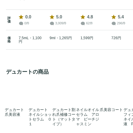
0.0
5.0
4.8
5.4
評
価
0件
3,009件
62件
296件
7.5mL・1,100
9ml・1,265円
1,599円
726円
価
格
円
デュカートの商品
デュカート
デュカート
デュカート割
ネイルオイル
爪美容コート
デュ
爪美容液
ネイルショッ
れ爪補修コー
セラム アロ
フィ
トセラム ０
ト（マットタ
マ ピーチジ
ネイ
１
イプ）
ャスミン
液 