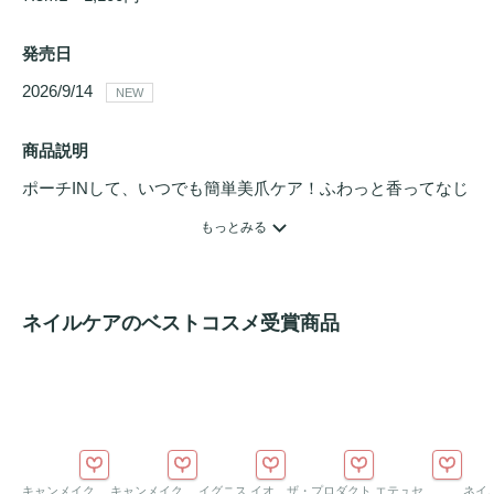
発売日
2026/9/14 
NEW
商品説明
ポーチINして、いつでも簡単美爪ケア！ふわっと香ってなじ
むジェルオイル。すっきりとしたベルガモットペアーの香
もっとみる
り。●植物由来のエモリエント成分〈スクワラン・アーモン
ドオイル〉配合。爪や甘皮に、乾燥で失われた油分を補給し
潤いを与えます。●液だれしにくいジェルオイル処方。●指先
ネイルケアのベストコスメ受賞商品
のマッサージにも使えます。
キャンメイク
キャンメイク
イグニス イオ
ザ・プロダクト
エテュセ
ネイ