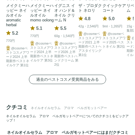
メイクミーハ
メイクミーハ
イグニス イ
ザ・プロダク
クイックケア
リペ
ッピー ネイ
ッピー ネイ
オ ハンド＆
ト ネロリ
コート
ム
ルオイル
ルオイル
ネイル クリ
4.8
5.0
5
aromatic
momo oolong
ーム N
herbal
42g・2,546円
9ml・1,265円
15g・
5.1
5.5
集部
5.2
@cosmeベ
@cosmeベ
770円
60g・1,540円
ストコスメアワ
ストコスメアワ
@
770円
ード2021 上半
ード2025 ベス
スト
@cosmeベ
@cosmeベ
期新作ベストヘ
トネイル 第2位
ード2
ストコスメアワ
ストコスメアワ
@cosmeベ
アスタイリング
期新
ード2024 上半
ード2026 上半
ストコスメアワ
第1位
イル
期新作ベストネ
期新作ベストハ
ード2024 上半
イルケア 第3位
ンドクリーム 第
期新作ベストネ
2位
イルケア 第1位
過去のベストコスメ受賞商品をみる
クチコミ
ネイルオイルセラム アロマ ベルガモットペアー
ネイルオイルセラム アロマ ベルガモットペアーについてのクチコミをピックア
ップ！
ネイルオイルセラム アロマ ベルガモットペアーにはまだクチコミ