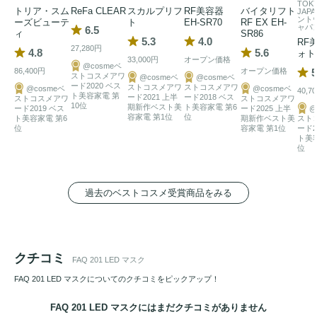
赤（波長:650nm）：年齢に応じたエイジングケアに。

TOK
トリア・スム
ReFa CLEAR
スカルプリフ
RF美容器
バイタリフト
JAP
ント
ハリやなめらかさが気になる方に「赤」。

ーズビューテ
ト
EH-SR70
RF EX EH-
ャパン
6.5
ィ
SR86
5.3
4.0
RF
27,280円
4.8
5.6
ォト
緑 （波長:520nm） 乾燥くすみ・肌トーンに

33,000円
オープン価格
@cosmeベ
86,400円
オープン価格
5
乾燥によるくすんだ肌を明るい印象に。

ストコスメアワ
@cosmeベ
@cosmeベ
ード2020 ベス
ストコスメアワ
ストコスメアワ
@cosmeベ
@cosmeベ
40,7
ト美容家電 第
ード2021 上半
ード2018 ベス
ストコスメアワ
ストコスメアワ
10位
期新作ベスト美
ト美容家電 第6
ード2019 ベス
ード2025 上半
@
青（波長:465nm）肌コンディションが気になる方に

容家電 第1位
位
ト美容家電 第6
期新作ベスト美
スト
位
容家電 第1位
ード2
皮脂バランスやテカリが気になる日や、肌がゆらぎやすい時
ト美
位
のケアに。

過去のベストコスメ受賞商品をみる
クチコミ
FAQ 201 LED マスク
FAQ 201 LED マスクについてのクチコミをピックアップ！
FAQ 201 LED マスクにはまだクチコミがありません