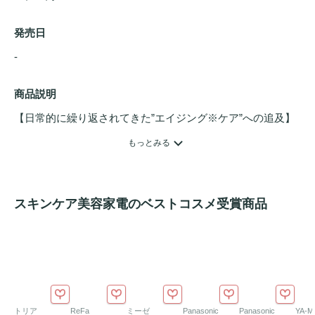
発売日
- 
商品説明
【日常的に繰り返されてきた”エイジング※ケア”への追及】 
均一な光照射 マスク埋め込まれた600個もの光リプリケータ
もっとみる
ーが、LEDの光を肌に均一に浸透。  ※年齢に応じた

【フレキシフィットシリコーン 】 新開発の柔らかなシリコ
スキンケア美容家電のベストコスメ受賞商品
ーン製マスクは、誰の顔も包むようにフィット。軽量かつ柔
らかく、“第二の肌”を実現。衛生的でお手入れも簡単。 

【エイジング※ケア技術】 赤、緑、青のLED波長が、シワ、
シミ、
くすみ
など多様な悩みにアプローチ。

トリア
ReFa
ミーゼ
Panasonic
Panasonic
YA-M