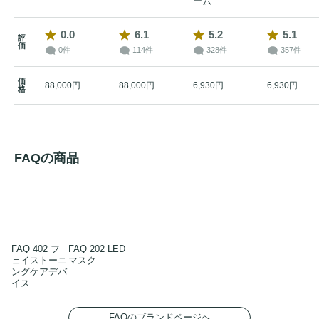
ーム
0.0
6.1
5.2
5.1
評
価
0件
114件
328件
357件
価
88,000円
88,000円
6,930円
6,930円
格
FAQの商品
FAQ 402 フ
FAQ 202 LED
ェイストーニ
マスク
ングケアデバ
イス
FAQのブランドページへ