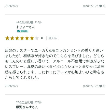
2026/7/27
0
参考になった
44歳
乾燥肌
216件
まじょー
さん
6
購入品
店頭のテスターでユーカリ&モロッカンミントの香りと迷い
ましたが、柑橘系が好きなのでこちらを選びました。どちら
もほんのりと優しい香りで、アルコール不使用で刺激が少な
いスプレー。真夏の暑いベタベタにもシュッと爽やかに清涼
感を感じられます。こだわったアロマが心地よいひと時をも
たらしてくれました。
2026/7/27
0
参考になった
37歳
普通肌
476件
銀河さん★
さん