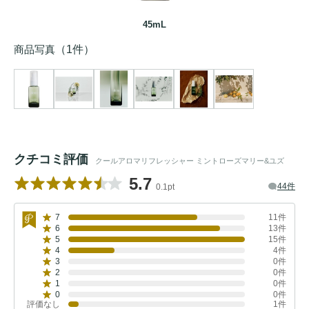
45mL
商品写真
（1件）
クチコミ評価
クールアロマリフレッシャー ミントローズマリー&ユズ
5.7
44件
0.1pt
7
11件
6
13件
5
15件
4
4件
3
0件
2
0件
1
0件
0
0件
評価なし
1件