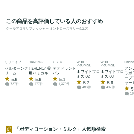
この商品を高評価している人のおすすめ
クールアロマリフレッシャー ミントローズマリー&ユズ
リリーイブ
HaRENO/
８ｘ４
WHiTE
WHiTE
unlabe
PROMiSE
PROMiSE
セルターンク
HaRENO/ 薬
デオドラント
アン
ホワイトプロ
ホワイトプロ
リーム
用ハミガキ
パテ
ラボ 
ミス 02
ミス 03
ープ
5.6
5.6
5.1
5.7
5.6
ャー
727件
477件
1,370件
483件
437件
5
1
「ボディローション・ミルク」人気順検索