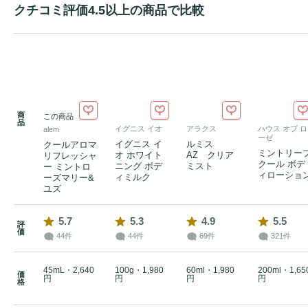
クチコミ評価4.5以上の商品で比較
商
この商品
品
イグニス イオ
アラクス
ハウス オブ ロ
alem
ーゼ
イグニス イ
ルミス
クールアロマ
ミントリー
オ ホワイト
AZ クリア
リフレッシャ
クール ボデ
ニング ボデ
ミスト
ー ミントロ
ィローショ
ィミルク
ーズマリー&
ユズ
5.7
5.3
4.9
5.5
評
価
44件
44件
69件
321件
45mL・2,640
100g・1,980
60ml・1,980
200ml・1,65
価
円
円
円
円
格