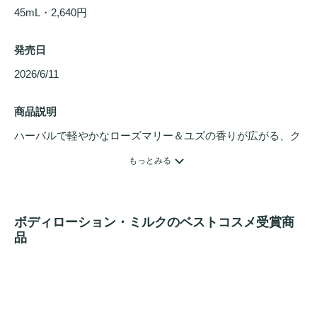
45mL・2,640円
発売日
2026/6/11 
商品説明
ハーバルで軽やかなローズマリー＆ユズの香りが広がる、ク
ールリフレッシュミスト。

もっとみる
天然由来原料をベースに、アルコールを使用しない肌おもい
処方。

ボディローション・ミルクのベストコスメ受賞商
肌への負担に配慮し、
敏感肌
の方にもお使いいただきやすい
品
処方です。

さらに、ミネラルを豊富に含む海洋深層水※1をベースウォ
ーターとして配合。
