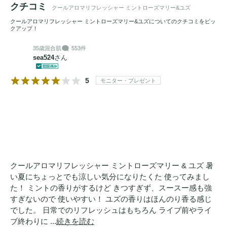
クチコミ
クールアロマリフレッシャー ミントローズマリー&ユズ
きを添えてくれます。

クールアロマリフレッシャー ミントローズマリー&ユズについてのクチコミをピッ
クアップ！
※1海水(保湿成分)

35歳
混合肌
553件
※2メントール（清涼成分）

sea524
さん
[こんな方におすすめ]

5
モニター・プレゼント
・アルコールに刺激を感じやすい方に

・お子様と一緒に使いたいママさんに

・外出先でもさっとクールダウンしたい方に

・蒸し暑い通勤・通学前後のクール対策に

・汗や熱がこもりがちな首まわり・頭皮をすっきりさせたい
方に

クールアロマリフレッシャー ミントローズマリー & ユズ 暑
・エアコンや紫外線による肌の乾燥が気になる方に

い夏にちょっとでも涼しい気分になりたくた 使ってみまし
・制汗剤のにおいが苦手な方に

た！ ミントの香りがするけど きつすぎず、スースー感も強
・蒸し暑い気分をリフレッシュしたい時に
すぎないので 使いやすい！ ユズの香りはほんのり香る感じ
でした。 日常でのリフレッシュはもちろん ライブ前やライ
ブ終わりに ...
続きを読む