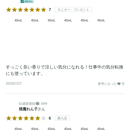
7
モニター・プレゼント
45mL
45mL
45mL
45mL
45mL
45mL
すっごく良い香りで涼しい気分になれる！仕事中の気分転換
にも使っています。
2026/7/27
0
参考になった
62歳
普通肌
58件
猫魔れん子
さん
6
購入品
45mL
45mL
45mL
45mL
45mL
45mL