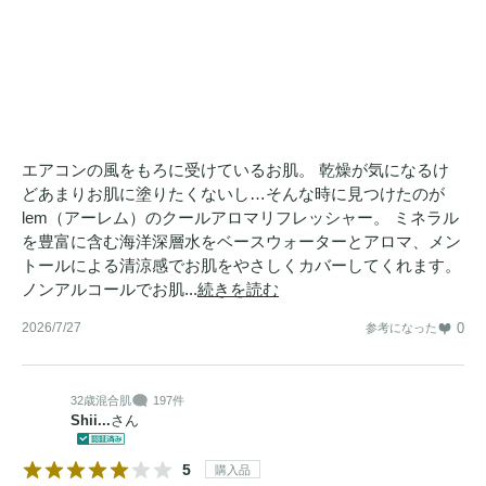
エアコンの風をもろに受けているお肌。 乾燥が気になるけ
どあまりお肌に塗りたくないし…そんな時に見つけたのが
lem（アーレム）のクールアロマリフレッシャー。 ミネラル
を豊富に含む海洋深層水をベースウォーターとアロマ、メン
トールによる清涼感でお肌をやさしくカバーしてくれます。
ノンアルコールでお肌...
続きを読む
2026/7/27
0
参考になった
32歳
混合肌
197件
Shii...
さん
5
購入品