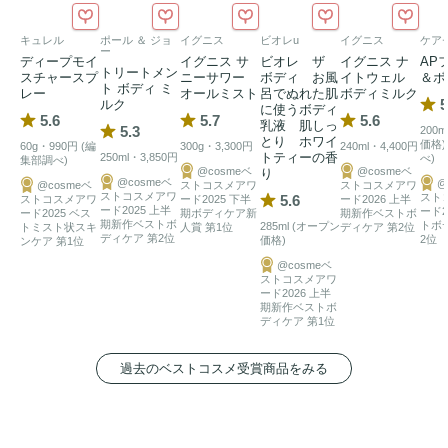
ひと吹きでみずみずしい
うるおい
とともに、メントール※2
による心地よい涼感が肌に広がります。

キュレル
ポール ＆ ジョ
イグニス
ビオレu
イグニス
ケア
ー
ディープモイ
イグニス サ
ビオレ ザ
イグニス ナ
AP
トリートメン
スチャースプ
ニーサワー
ボディ お風
イトウェル
＆ボ
ミネラルを含んだ
うるおい
が、エアコンや紫外線の影響で乾
ト ボディ ミ
レー
オールミスト
呂でぬれた肌
ボディミルク
5
ルク
燥しやすい夏の肌を包み込み、すこやかな状態へと整えま
に使うボディ
5.6
5.7
5.6
乳液 肌しっ
5.3
200
す。

とり ホワイ
価格)
60g・990円 (編
300g・3,300円
240ml・4,400円
トティーの香
250ml・3,850円
べ)
集部調べ)
@cosmeベ
@cosmeベ
り
@cosmeベ
こだわりの
アロマ
が重なり、香りとともに気分まで軽やか
@
@cosmeベ
ストコスメアワ
ストコスメアワ
ストコスメアワ
スト
5.6
ストコスメアワ
ード2025 下半
ード2026 上半
に。

ード2025 上半
ード2
ード2025 ベス
期ボディケア新
期新作ベストボ
期新作ベストボ
トボ
285ml (オープン
トミスト状スキ
人賞 第1位
ディケア 第2位
暑さに揺らぎがちな日々に、思わず深呼吸したくなるような
ディケア 第2位
2位
価格)
ンケア 第1位
心地よさをもたらします。

@cosmeベ
ストコスメアワ
　【Mint Rosemary & Yuzu】

ード2026 上半
期新作ベストボ
　爽やかなハーバルとみずみずしい柑橘の香り。

ディケア 第1位
　Top ユズ / Middle ミント / Last ローズマリー

過去のベストコスメ受賞商品をみる
洗練されたボトルは、バッグから取り出すその瞬間さえも美
しく。

長く厳しい夏の中で、自分を取り戻すための涼やかなひとと