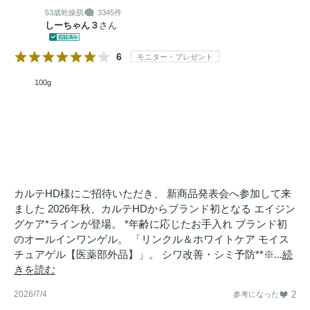
53歳
乾燥肌
3345件
しーちゃん３
さん
6
モニター・プレゼント
100g
カルテHD様にご招待いただき、 新商品発表会へ参加して来
ました 2026年秋、カルテHDからブランド初となる エイジン
グケア*ラインが登場。 *年齢に応じたお手入れ ブランド初
のオールインワンゲル。 「リンクル＆ホワイトケア モイス
チュアゲル【医薬部外品】」。 シワ改善・シミ予防**※...
続
きを読む
2026/7/4
2
参考になった