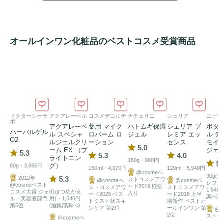
オールインワン化粧品のベストコスメ受賞商品
ドクターシーラ
アクアレーベル
コスメデコルテ
ナチュリエ
シェリア
エビ
ボ
アクアレーベ
薬用 マイク
ハトムギ保湿
シェリア プ
ボタ
ハーバルゲル
ル スペシャ
ロバーム ロ
ジェル
レミア エッ
ル 
O2
ルジェルクリ
ーション
センス
モイ
5.0
ーム EX （ブ
ジェ
5.3
5.3
4.0
ライトニン
180g・990円
5
グ）
80g・3,850円
150ml・4,070円
120ml・5,940円
@cosmeベ
90g
2012年
5.3
ストコスメアワ
@cosmeベ
@cosmeベ
レフ
@cosmeベスト
ード2019 殿堂
ストコスメアワ
ストコスメアワ
1,5
コスメ大賞 ジェ
81g(つめかえ
入り
ード2025 ベス
ード2018 上半
調べ)
ル・美容液部門
用)・1,540円
トミスト状スキ
期新作 ベストオ
第5位
(編集部調べ)
ンケア 第2位
ールインワン 第
@
2位
スト
@cosmeベ