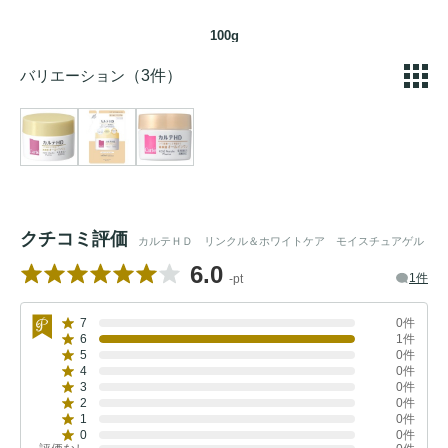
100g
バリエーション
（3件）
クチコミ評価
カルテＨＤ リンクル＆ホワイトケア モイスチュアゲル
6.0
1件
-pt
7
0件
6
1件
5
0件
4
0件
3
0件
2
0件
1
0件
0
0件