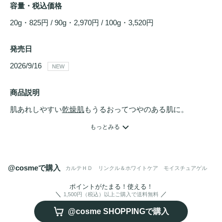
容量・税込価格
20g・825円 / 90g・2,970円 / 100g・3,520円
発売日
2026/9/16 
NEW
商品説明
肌あれしやすい
乾燥肌
もうるおってつやのある肌に。

乾燥肌・敏感肌でも一歩先の攻めのケアを。

もっとみる
ひと塗りでシワ改善・シミ予防ケアまでできる高保湿オール
インワンゲル
@cosmeで購入
カルテＨＤ リンクル＆ホワイトケア モイスチュアゲル
ポイントがたまる！使える！
1,500円（税込）以上ご購入で送料無料
@cosme SHOPPINGで購入