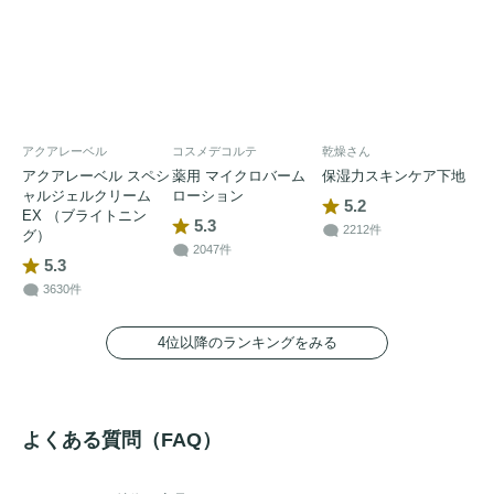
アクアレーベル
コスメデコルテ
乾燥さん
アクアレーベル スペシ
薬用 マイクロバーム
保湿力スキンケア下地
ャルジェルクリーム
ローション
5.2
EX （ブライトニン
5.3
2212件
グ）
2047件
5.3
3630件
4位以降のランキングをみる
よくある質問（FAQ）