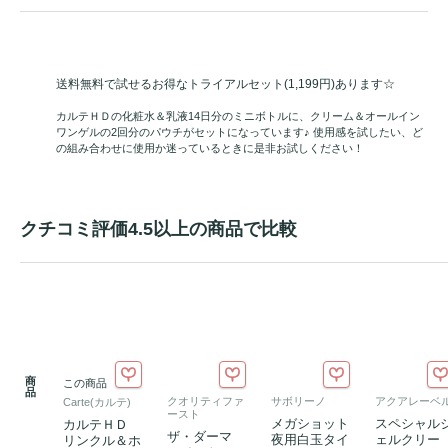
送料無料で試せるお得なトライアルセット(1,199円)あります☆
カルテＨＤの化粧水＆乳液14日分のミニボトルに、クリーム＆オールイン
ワンゲルの2回分のパウチがセットになっています♪ 使用感を試したい、ど
の組み合わせに使用か迷っているときに是非お試しください！
クチコミ評価4.5以上の商品で比較
商
この商品
品
クオリティファ
サボリーノ
アクアレーベ
Carte(カルテ)
ースト
メガショット
スペシャル
カルテＨＤ
ザ・ダーマ
夜用白玉タイ
ェルクリー
リンクル＆ホ