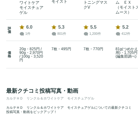
モイスト
トニングマス
ム ＥＸ
ワイトケア
クV
（モイスト
モイスチュア
ムース）
ゲル
6.0
5.3
5.5
5.2
評
価
1件
801件
1,200件
412件
20g・825円 /
7枚・495円
7枚・770円
81g(つめかえ
90g・2,970円
用)・1,705円
価
格
/ 100g・3,520
(編集部調べ)
円
最新クチコミ投稿写真・動画
カルテＨＤ リンクル＆ホワイトケア モイスチュアゲル
カルテＨＤ リンクル＆ホワイトケア モイスチュアゲルについての最新クチコミ
投稿写真・動画をピックアップ！