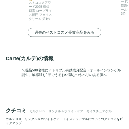
ード2
ストコスメアワ
期新
ード2025 価格
ール
別賞 ロープライ
3位
ス部門 フェイス
クリーム 第1位
過去のベストコスメ受賞商品をみる
Carte(カルテ)の情報
＼現品500名様に／トリプル有効成分配合・オールインワンゲル
誕生。敏感肌も1品でうるおい弾むつやハリのある肌へ
クチコミ
カルテＨＤ リンクル＆ホワイトケア モイスチュアゲル
カルテＨＤ リンクル＆ホワイトケア モイスチュアゲルについてのクチコミをピ
ックアップ！