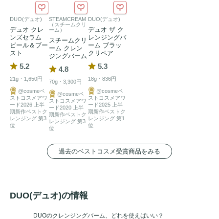
■1st STEP（DAY 1～15）

DUO(デュオ)
STEAMCREAM
DUO(デュオ)
やさしくリセット*4！角栓オフ

（スチームクリ
デュオ クレ
デュオ ザ ク
ーム）
世界初*5！DUO独自の「角栓粉砕テクノロジー」を採用。

ンズセラム
レンジングバ
スチームクリ
ピール＆ブー
ーム ブラッ
ーム クレン
古い角質と皮脂が重なり合い固まった、頑固な“悪玉角栓
スト
クリペア
ジングバーム
5.2
5.3
4.8
毛穴
の約1/1,400サイズの肌なじみのいい微粒子カプセルに内
21g・1,650円
18g・836円
70g・3,300円
包した角栓粉砕成分「アルギニン*7」が、硬く頑丈な“悪玉
@cosmeベ
@cosmeベ
@cosmeベ
ストコスメアワ
ストコスメアワ
角栓*6”を内側から崩壊させて、粉砕します。アミノ酸由来
ストコスメアワ
ード2026 上半
ード2025 上半
ード2020 上半
期新作ベストク
期新作ベストク
の「アルギニン*7」だから肌へのやさしさと高い角栓除去効
期新作ベストク
レンジング 第3
レンジング 第1
レンジング 第3
果を両立。

位
位
位
■2nd STEP（DAY 16～30）

過去のベストコスメ受賞商品をみる
角栓の元*8を除去！
角質ケア
「3種の
角質ケア
成分*9」配合。角栓を“溜めない*10”肌に。

黒い
バーム
で角栓を除去したあとは、ピンクの
バーム
でメイ
DUO(デュオ)の情報
クをオフしながら角質もケア。

“悪玉角栓*6”の元となる古い角質を取り去り、ターンオーバ
DUOのクレンジングバーム、どれを使えばいい？