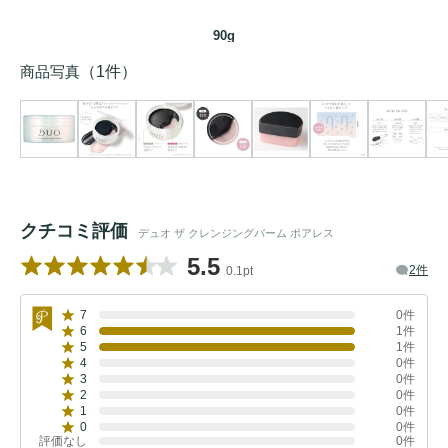
90g
商品写真
（1件）
クチコミ評価
デュオ ザ クレンジングバーム ポアレス
5.5
2件
0.1pt
7
0件
6
1件
5
1件
4
0件
3
0件
2
0件
1
0件
0
0件
評価なし
0件