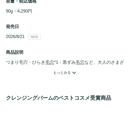
容量・税込価格
90g・4,290円
発売日
2026/8/21 
NEW
商品説明
つまり毛穴・ひらき
毛穴
*1・黒ずみ
毛穴
など、大人のさまざ
まな
毛穴
悩みに！

もっとみる
混ぜない2層式
バーム
毛穴
悩みをくり返しにくい、つるんとなめらかな肌へ。

クレンジングバームのベストコスメ受賞商品
まずは15日間、上層ブラック
バーム
で角栓オフ。次の15日間
は下層ピンク
バーム
で
角質ケア
。

2層の
バーム
を周期的にくり返し使うたび、
毛穴
レスな肌*3
へと導きます。
