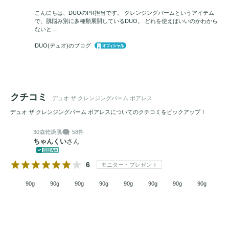
ーをサポート。

こんにちは、DUOのPR担当です。 クレンジングバームというアイテム
で、肌悩み別に多種類展開しているDUO。 どれを使えばいいのかわから
さらに「
ビタミンC
誘導体*11」やピンクの「ビタミン
ないと…
B12*12」などの
美容サポート
成分で、
うるおい
を与えて肌あ
DUO(デュオ)のブログ
れを予防。

洗うたび角栓をくり返しにくい*10、溜め込まない肌*10状態
へ導きます。

クチコミ
デュオ ザ クレンジングバーム ポアレス
【
その他
商品特徴】

デュオ ザ クレンジングバーム ポアレスについてのクチコミをピックアップ！
・さっぱりなのに、
うるおい
をキープする洗いあがりの「ス
キンインナーモイスト処方」を採用

30歳
乾燥肌
58件
ちゃんくい
さん
・W洗顔不要

・まつエクOK*13

6
モニター・プレゼント
---------------------------------------------

90g
90g
90g
90g
90g
90g
90g
90g
*1汚れのつまりによる *2角栓や古い角質のこと *3
毛穴
汚れ
のない肌 *4汚れを除去すること *5よりパワフルに肌に優し
く角栓粉砕することを実現する３成分の組み合わせ。フィト