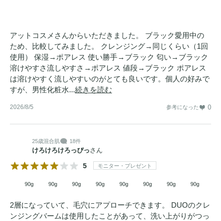
ステロールズ、ジラウラミドグルタミドリシンNa、アルギ
ニンを配合した
クレンジング
として（先行技術調査及び
MintelGNPDを用いた自社調べ2026年3月）*6肌印象を悪くす
アットコスメさんからいただきました。 ブラック愛用中の
る目立つ角栓のこと *7保湿・洗浄成分 *8古い角質 *9サリチ
ため、比較してみました。 クレンジング→同じくらい（1回
使用） 保湿→ポアレス 使い勝手→ブラック 匂い→ブラック
ル酸、カプリロイルサリチル酸、アゼライン酸（整肌成分） 
溶けやすさ流しやすさ→ポアレス 値段→ブラック ポアレス
*10毎日の
クレンジング
で汚れを落とすことによる *11テトラ
は溶けやすく流しやすいのがとても良いです。個人の好みで
ヘキシルデカン酸アスコルビル（整肌成分） *12シアノコバ
すが、男性化粧水...
続きを読む
ラミン（整肌成分） *13一般的なグルー（シアノアクリレー
2026/8/5
0
参考になった
ト系の成分）をご利用の場合はお使いいただけます。
25歳
混合肌
18件
けろけろけろっぴっ
さん
5
モニター・プレゼント
90g
90g
90g
90g
90g
90g
90g
90g
2層になっていて、毛穴にアプローチできます。 DUOのクレ
ンジングバームは使用したことがあって、洗い上がりがつっ