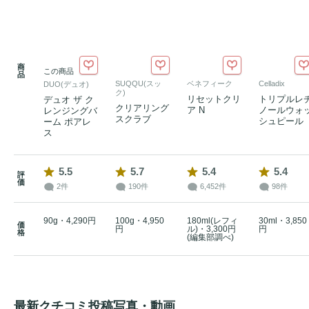
商
この商品
品
SUQQU(スッ
ベネフィーク
Celladix
DUO(デュオ)
ク)
リセットクリ
トリプルレ
デュオ ザ ク
クリアリング
ア N
ノールウォ
レンジングバ
スクラブ
シュピール
ーム ポアレ
ス
5.5
5.7
5.4
5.4
評
価
2件
190件
6,452件
98件
90g・4,290円
100g・4,950
180ml(レフィ
30ml・3,850
価
円
ル)・3,300円
円
格
(編集部調べ)
最新クチコミ投稿写真・動画