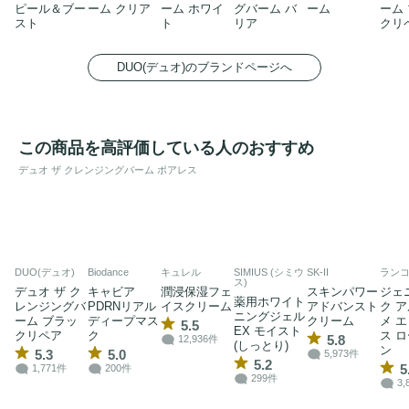
ピール＆ブー
ーム クリア
ーム ホワイ
グバーム バ
ーム
ーム
スト
ト
リア
クリ
DUO(デュオ)のブランドページへ
この商品を高評価している人のおすすめ
デュオ ザ クレンジングバーム ポアレス
DUO(デュオ)
Biodance
キュレル
SIMIUS (シミウ
SK-II
ラン
ス)
デュオ ザ ク
キャビア
潤浸保湿フェ
スキンパワー
ジェ
薬用ホワイト
レンジングバ
PDRNリアル
イスクリーム
アドバンスト
ク 
ニングジェル
ーム ブラッ
ディープマス
クリーム
メ 
5.5
EX モイスト
クリペア
ク
ス 
5.8
12,936件
(しっとり)
ン
5.3
5.0
5,973件
5.2
5
1,771件
200件
299件
3,