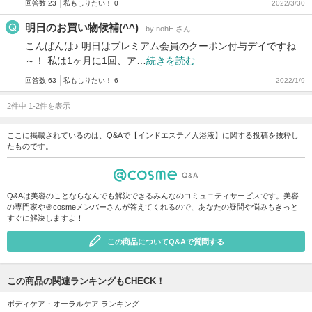
回答数 23
私もしりたい！ 0
2022/3/30
明日のお買い物候補(^^)
by nohE さん
こんばんは♪ 明日はプレミアム会員のクーポン付与デイですね
～！ 私は1ヶ月に1回、ア…
続きを読む
回答数 63
私もしりたい！ 6
2022/1/9
2件中 1-2件を表示
ここに掲載されているのは、Q&Aで【インドエステ／入浴液】に関する投稿を抜粋し
たものです。
Q&Aは美容のことならなんでも解決できるみんなのコミュニティサービスです。美容
の専門家や＠cosmeメンバーさんが答えてくれるので、あなたの疑問や悩みもきっと
すぐに解決しますよ！
この商品についてQ&Aで質問する
この商品の関連ランキングもCHECK！
ボディケア・オーラルケア ランキング