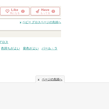
Like
Have
2
0
気になる
もってる
ベビー グロス
ページの先頭へ
グロス
色持ちがよい
発色がよい
パール・ラ
ページの先頭へ