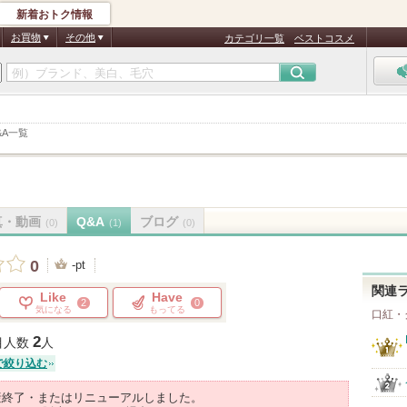
新着おトク情報
お買物
その他
カテゴリ一覧
ベストコスメ
&A一覧
真・動画
Q&A
ブログ
(0)
(1)
(0)
0
-pt
関連
Like
Have
2
0
気になる
もってる
口紅・
2
目人数
人
で絞り込む
産終了・またはリニューアルしました。