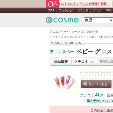
おトクにキレイになる情報が満載！
TOP
ランキング
ブランド
ブログ
Q&A
アニエスベー / ベビー グロス Q&A一覧
アットコスメ
>
アニエスベー
>
ベビー グロス
>
Q
このブランドの情報を
ベビー グロス
アニエスベー
見る
商品情報
クチコミ
投稿写
(41)
クチコミする
41
クチコミ
件
注
購入者のクチコミ
この商品は生