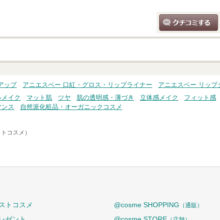
クチコミする
アップ
アニエスベー 口紅・グロス・リップライナー
アニエスベー リップ
ルメイク
マット肌
ツヤ
肌の透明感・薄づき
立体感メイク
フィット感
マンス
自然派化粧品・オーガニックコスメ
アットコスメ）
ストコスメ
@cosme SHOPPING
（通販）
レゼント
@cosme STORE
（店舗）