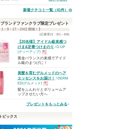
バ
ー
新着クチコミ一覧
（41件）
に
お
ブランドファンクラブ限定プレゼント
 1・9・17・24日 開催！】
気
(応募受付：8/1～8/8)
に
【20名様】アイドル級束感つ
入
けま&定番つけまのり
/ D-UP
り
(ディーアップ)
登
黄金バランスの束感でアイド
現
ル級のまつげに！
録
さ
美髪を育むデルメッドのヘア
品
エッセンスをお届け！
/ DERM
れ
ED(デルメッド)
て
髪をふんわりとボリュームア
現
い
ップさせたい方へ
ま
プレゼントをもっとみる
す
品
トピックス