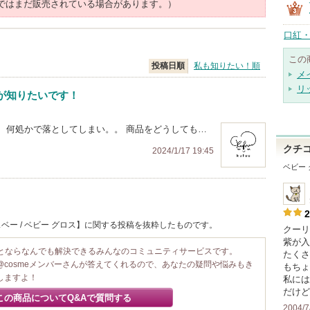
ではまだ販売されている場合があります。）
口紅・
この
投稿日順
私も知りたい！順
メ
リ
が知りたいです！
、何処かで落としてしまい。。 商品をどうしても…
クチ
2024/1/17 19:45
ベビー
2
ベー / ベビー グロス】に関する投稿を抜粋したものです。
クーリ
紫が入
ことならなんでも解決できるみんなのコミュニティサービスです。
たくさ
@cosmeメンバーさんが答えてくれるので、あなたの疑問や悩みもき
もちょ
しますよ！
私には
だけど
この商品についてQ&Aで質問する
2004/7