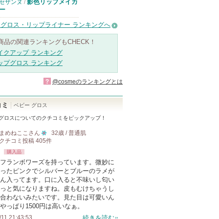
影色リップメイカ
セザンヌ
/
ー
グロス・リップライナー ランキングへ
商品の関連ランキングもCHECK！
イクアップ ランキング
ップグロス ランキング
?
@cosmeのランキングとは
コミ
ベビー グロス
 グロス
についてのクチコミをピックアップ！
まめねここ
さん
32歳 / 普通肌
クチコミ投稿
405
件
10
購入品
人
フランボワーズを持っています。微妙に
以
ったピンクでシルバーとブルーのラメが
上
ん入ってます。口に入ると不味いし匂い
の
っと気になりますね。皮もむけちゃうし
合わないみたいです。見た目は可愛いん
メ
やっぱり1500円は高いなぁ。
ン
/11 21:43:53
続きを読む