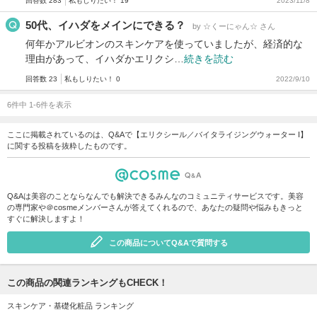
回答数 283
私もしりたい！ 19
2023/11/8
50代、イハダをメインにできる？
by ☆くーにゃん☆ さん
何年かアルビオンのスキンケアを使っていましたが、経済的な
理由があって、イハダかエリクシ…
続きを読む
回答数 23
私もしりたい！ 0
2022/9/10
6件中 1-6件を表示
ここに掲載されているのは、Q&Aで【エリクシール／バイタライジングウォーター I】
に関する投稿を抜粋したものです。
Q&Aは美容のことならなんでも解決できるみんなのコミュニティサービスです。美容
の専門家や＠cosmeメンバーさんが答えてくれるので、あなたの疑問や悩みもきっと
すぐに解決しますよ！
この商品についてQ&Aで質問する
この商品の関連ランキングもCHECK！
スキンケア・基礎化粧品 ランキング