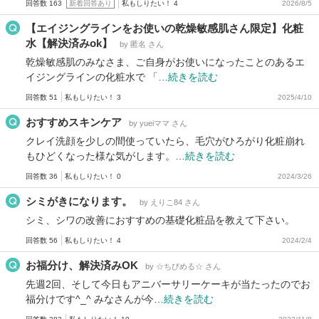
回答数 163
新着回答あり
私もしりたい！ 4
2026/8/5
【エイジングラインをお使いの乾燥敏感肌さん限定】化粧
水【解決済みok】
by 匿名 さん
乾燥敏感肌のみなさま、ご自身がお使いになったことのあるエ
イジングラインの化粧水で 「…
続きを読む
回答数 51
私もしりたい！ 3
2025/4/10
おすすめスキンケア
by yueiママ さん
クレイ洗顔を少しの間使っていたら、毛穴がひろがり化粧崩れ
もひどくなった様な気がします。…
続きを読む
回答数 36
私もしりたい！ 0
2024/3/26
シミがきになります。
by えりこ84 さん
シミ、シワの改善におすすめの基礎化粧品を教えて下さい。
回答数 56
私もしりたい！ 4
2024/2/4
お福分け、解決済みOK
by ☆ちびめる☆ さん
先週2回、そして今日もアニバーサリーケーキが当たったのでお
福分けです^_^ みなさんが今…
続きを読む