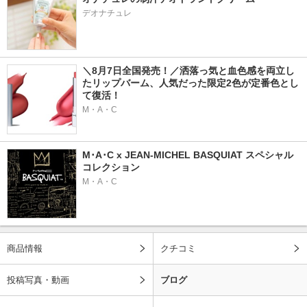
デオナチュレ
＼8月7日全国発売！／洒落っ気と血色感を両立し
たリップバーム、人気だった限定2色が定番色とし
て復活！
M・A・C
M･A･C x JEAN-MICHEL BASQUIAT スペシャル
コレクション
M・A・C
商品情報
クチコミ
投稿写真・動画
ブログ