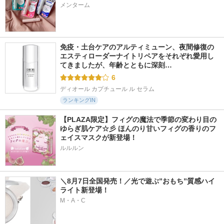
メンターム
免疫・土台ケアのアルティミューン、夜間修復の
エスティローダーナイトリペアをそれぞれ愛用し
てきましたが、年齢とともに深刻…
6
ディオール カプチュール ル セラム
ランキングIN
【PLAZA限定】フィグの魔法で季節の変わり目の
ゆらぎ肌ケア☆彡 ほんのり甘いフィグの香りのフ
ェイスマスクが新登場！
ルルルン
＼8月7日全国発売！／光で遊ぶ”おもち”質感ハイ
ライト新登場！
M・A・C