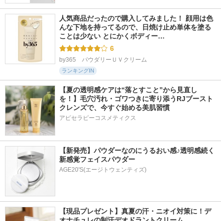
人気商品だったので購入してみました！ 顔用は色
んな下地を持ってるので、日焼け止め単体を塗る
ことは少ない とにかくボディー…
6
by365　パウダリーＵＶクリーム
ランキングIN
【夏の透明感ケアは“落とすこと”から見直し
を！】毛穴汚れ・ゴワつきに寄り添うRJブースト
クレンズで、今すぐ始める美肌習慣
アピセラピーコスメティクス
【新発売】パウダーなのにうるおい感♪透明感続く
新感覚フェイスパウダー
AGE20'S(エージトウェンティズ)
【現品プレゼント】真夏の汗・ニオイ対策に！デ
オナチュレの制汗デオドラントクリーム