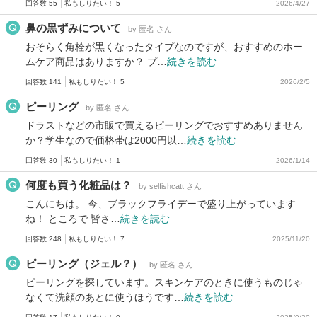
回答数 55
私もしりたい！ 5
2026/4/27
鼻の黒ずみについて
by 匿名 さん
おそらく角栓が黒くなったタイプなのですが、おすすめのホー
ムケア商品はありますか？ プ…
続きを読む
回答数 141
私もしりたい！ 5
2026/2/5
ピーリング
by 匿名 さん
ドラストなどの市販で買えるピーリングでおすすめありません
か？学生なので価格帯は2000円以…
続きを読む
回答数 30
私もしりたい！ 1
2026/1/14
何度も買う化粧品は？
by selfishcatt さん
こんにちは。 今、ブラックフライデーで盛り上がっています
ね！ ところで 皆さ…
続きを読む
回答数 248
私もしりたい！ 7
2025/11/20
ピーリング（ジェル？）
by 匿名 さん
ピーリングを探しています。スキンケアのときに使うものじゃ
なくて洗顔のあとに使うほうです…
続きを読む