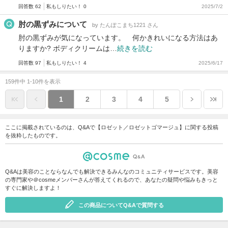
回答数 62
私もしりたい！ 0
2025/7/2
肘の黒ずみについて
by たんぽこまち1221 さん
肘の黒ずみが気になっています。 何かきれいになる方法はあ
りますか? ボディクリームは…
続きを読む
回答数 97
私もしりたい！ 4
2025/6/17
159件中 1-10件を表示
1
2
3
4
5
ここに掲載されているのは、Q&Aで【ロゼット／ロゼットゴマージュ】に関する投稿
を抜粋したものです。
Q&Aは美容のことならなんでも解決できるみんなのコミュニティサービスです。美容
の専門家や＠cosmeメンバーさんが答えてくれるので、あなたの疑問や悩みもきっと
すぐに解決しますよ！
この商品についてQ&Aで質問する