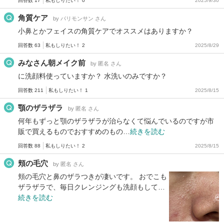
回答数 17
私もしりたい！ 0
2025/9/30
角質ケア
by パリモンサン さん
小鼻とかフェイスの角質ケアでオススメはありますか？
回答数 63
私もしりたい！ 2
2025/8/29
みなさん朝メイク前
by 匿名 さん
に洗顔料使っていますか？ 水洗いのみですか？
回答数 211
私もしりたい！ 1
2025/8/15
顎のザラザラ
by 匿名 さん
何年もずっと顎のザラザラが治らなくて悩んでいるのですが市
販で買えるものでおすすめのもの…
続きを読む
回答数 88
私もしりたい！ 2
2025/8/15
頬の毛穴
by 匿名 さん
頬の毛穴と鼻のザラつきが凄いです。 おでこも
ザラザラで、毎日クレンジングも洗顔もして…
続きを読む