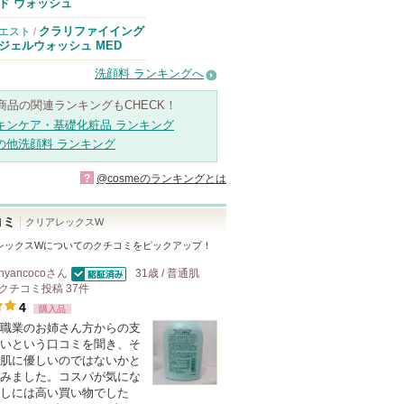
のお知らせがあ
ド ウォッシュ
ります
クラリファイイング
エスト
/
ジェルウォッシュ MED
洗顔料 ランキングへ
商品の関連ランキングもCHECK！
キンケア・基礎化粧品 ランキング
の他洗顔料 ランキング
?
@cosmeのランキングとは
コミ
クリアレックスW
レックスW
についてのクチコミをピックアップ！
nyancoco
さん
31歳 / 普通肌
認証済
クチコミ投稿
37
件
4
購入品
職業のお姉さん方からの支
いという口コミを聞き、そ
肌に優しいのではないかと
みました。コスパが気にな
しには高い買い物でした