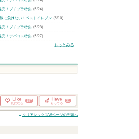
発売！プチプラ特集
(6/24)
線に負けない！ベストイレブン
(6/10)
発売！プチプラ特集
(5/28)
発売！デパコス特集
(5/27)
もっとみる
Like
Have
187
31
気になる
もってる
クリアレックスW
ページの先頭へ