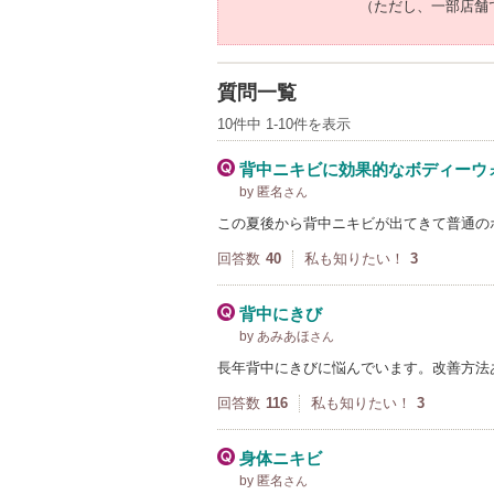
（ただし、一部店舗
質問一覧
10件中 1-10件を表示
背中ニキビに効果的なボディーウ
by 匿名
さん
この夏後から背中ニキビが出てきて普通の
回答数
40
私も知りたい！
3
背中にきび
by あみあほ
さん
長年背中にきびに悩んでいます。改善方法
回答数
116
私も知りたい！
3
身体ニキビ
by 匿名
さん