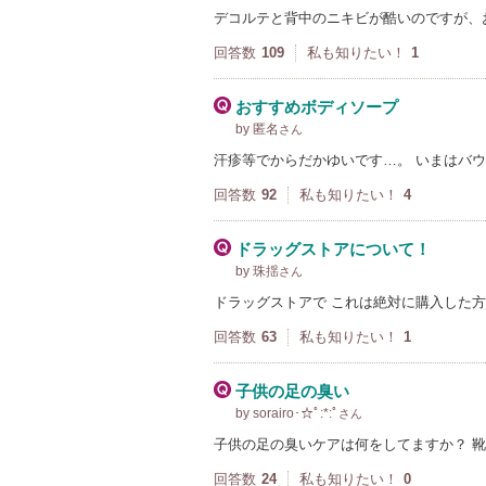
デコルテと背中のニキビが酷いのですが、
回答数
109
私も知りたい！
1
おすすめボディソープ
by 匿名
さん
汗疹等でからだかゆいです…。 いまはバ
回答数
92
私も知りたい！
4
ドラッグストアについて！
by 珠揺
さん
ドラッグストアで これは絶対に購入した
回答数
63
私も知りたい！
1
子供の足の臭い
by sorairo･☆ﾟ:*:ﾟ
さん
子供の足の臭いケアは何をしてますか？ 
回答数
24
私も知りたい！
0