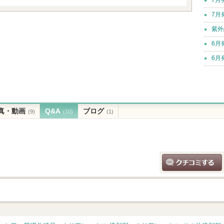
7月
紫外
6月
6月
真・動画
Q&A
ブログ
(9)
(10)
(1)
クチコミする