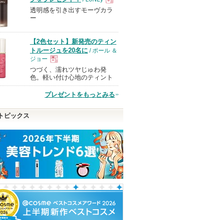
透明感を引き出すモーヴカラ
現
ー
品
【2色セット】新発売のティン
トルージュを20名に
/ ポール ＆
ジョー
つづく、濡れツヤじゅわ発
現
色。軽い付け心地のティント
プレゼントをもっとみる
品
トピックス