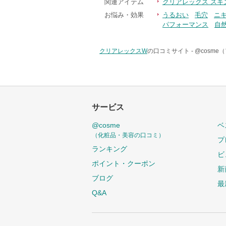
関連アイテム
クリアレックス スキ
お悩み・効果
うるおい
毛穴
ニ
パフォーマンス
自
クリアレックスW
の口コミサイト -
@cosme
サービス
@cosme
ベ
（化粧品・美容の口コミ）
プ
ランキング
ビ
ポイント・クーポン
新
ブログ
最
Q&A