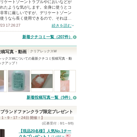
リケートゾーントラブルやにおいなどが
れたような気がします。全身に使うとコ
非常に厳しいですが、デリケートゾーン
使うなら長く使用できるので、それほ…
/23 17:26:27
続きを読む
新着クチコミ一覧
（207件）
クリアレックスW
投稿写真・動画
レックスW
についての最新クチコミ投稿写真・動
ックアップ！
新着投稿写真一覧（9件）
ブランドファンクラブ限定プレゼント
 1・9・17・24日 開催！】
(応募受付：8/1～8/8)
【現品20名様】人気No.1チー
クをプレゼント！
/ LoNLy