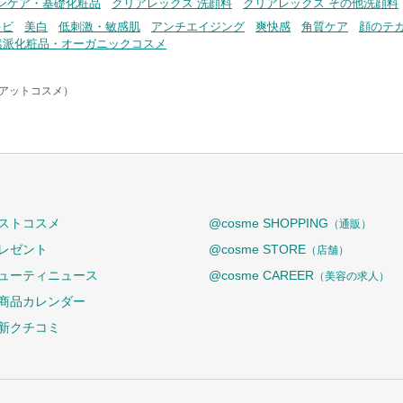
ンケア・基礎化粧品
クリアレックス 洗顔料
クリアレックス その他洗顔料
キビ
美白
低刺激・敏感肌
アンチエイジング
爽快感
角質ケア
顔のテ
然派化粧品・オーガニックコスメ
（アットコスメ）
ストコスメ
@cosme SHOPPING
（通販）
レゼント
@cosme STORE
（店舗）
ューティニュース
@cosme CAREER
（美容の求人）
商品カレンダー
新クチコミ