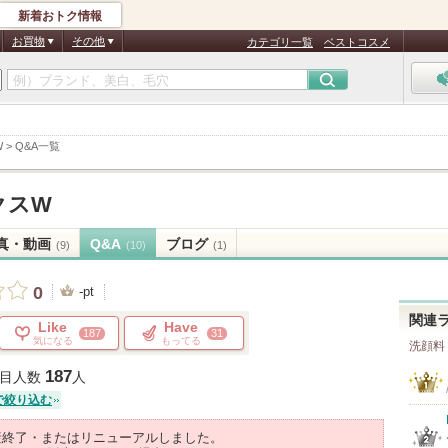
新着おトク情報
お買物
その他
カテゴリ一覧
ベストコスメ
W
>
Q&A一覧
クスW
真・動画
Q&A
ブログ
(9)
(10)
(1)
0
-pt
関連
Like
Have
187
31
気になる
もってる
洗顔料
187
目人数
人
で絞り込む
産終了・またはリニューアルしました。