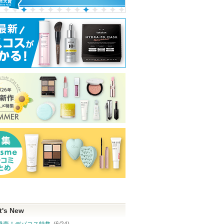
t's New
発売！デパコス特集
(6/24)