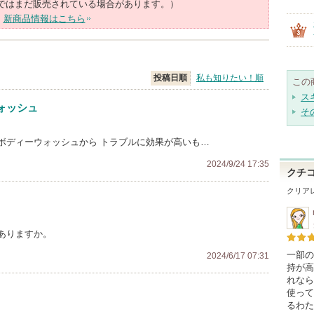
ではまだ販売されている場合があります。）
新商品情報はこちら
投稿日順
私も知りたい！順
この
ス
ォッシュ
そ
ボディーウォッシュから トラブルに効果が高いも…
2024/9/24 17:35
クチ
クリア
ありますか。
一部の
2024/6/17 07:31
持が高
れなら
使って
るわた