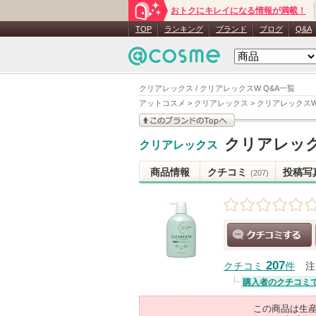
おトクにキレイになる情報が満載！
TOP
ランキング
ブランド
ブログ
Q&A
クリアレックス / クリアレックスW Q&A一覧
アットコスメ
>
クリアレックス
>
クリアレックス
このブランドの情報を
クリアレッ
クリアレックス
見る
商品情報
クチコミ
投稿写
(207)
クチコミする
207
クチコミ
件
注
購入者のクチコミ
この商品は生