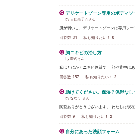
デリケートゾーン専用のボディソ
by ☆佳奈子☆
さん
肌が弱いし、デリケートゾーンは専用ソー
回答数
34
私も知りたい！
0
胸ニキビの治し方
by 匿名
さん
私はとにかくニキビ体質で、 顔や背中は
回答数
157
私も知りたい！
2
助けてください。保湿？保湿なし
by なな*。
さん
閲覧ありがとうございます。 わたしは現
回答数
9
私も知りたい！
2
自分にあった洗顔フォーム