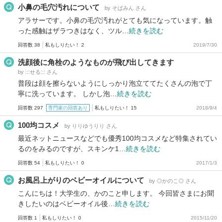
小鼻の毛穴汚れについて
by そばみん さん
アラサーです。小鼻の毛穴汚れがとても気になっています。触
った感触はザラつきはなく、ツル…
続きを読む
回答数 38
私もしりたい！ 2
2019/7/30
洗顔後に角栓のようなものが飛び出してきます
by :::せる::: さん
普段は顔を擦らないようにしっかり泡立ててたくさんの泡で丁
寧に洗っています。 しかし泡…
続きを読む
回答数 297
専門家の回答あり
私もしりたい！ 15
2018/9/4
100均コスメ
by りりゆうりり さん
最近ネットニュースなどでも優秀100均コスメなど特集されてい
るのをみるのですが、スキンケ1…
続きを読む
回答数 54
私もしりたい！ 0
2017/1/3
お風呂上がりのベビーオイルについて
by ◎かのこ◎ さん
こんにちは！大学生の、かのこと申します。 今回皆さまにお聞
きしたいのはベビーオイル後…
続きを読む
回答数 1
私もしりたい！ 0
2015/11/20