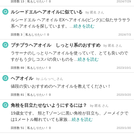
回答数 13
私もしりたい！ 0
2024/7/29
ルシードエルヘアオイルに似ている
by 匿名 さん
ルシードエル ヘアオイル EXヘアオイル(ピンク)に似たサラサラ
系ヘアオイルを探しています。…
続きを読む
回答数 3
私もしりたい！ 0
2024/7/3
プチプラヘアオイル しっとり系のおすすめ
by 匿名 さん
ラサーナのしっとりヘアオイルを使っていて、とても良いので
すがもう少しコスパの良いものを…
続きを読む
回答数 89
私もしりたい！ 0
2023/10/1
ヘアオイル
by ふらっぺ_ さん
値段の安いおすすめのヘアオイルを教えてください！
回答数 81
私もしりたい！ 0
2020/3/20
角栓を目立たせないようにするには？
by 匿名 さん
19歳女です。 頬とTゾーンに黒い角栓が目立ち、ノーメイクで
は1メートル離れていても家族…
続きを読む
回答数 51
私もしりたい！ 0
2020/1/30