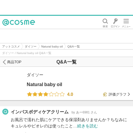
@cosme
アットコスメ
ダイソー
Natural baby oil
Q&A一覧
ダイソー / Natural baby oil Q&A一覧
Q&A一覧
商品TOP
ダイソー
Natural baby oil
4.0
評価グラフ
インバスボディケアクリーム
by あー6981 さん
お風呂で濡れた肌にケアできる保湿剤ありませんか？ちなみに
キュレルやビオレのは使ったこと…
続きを読む