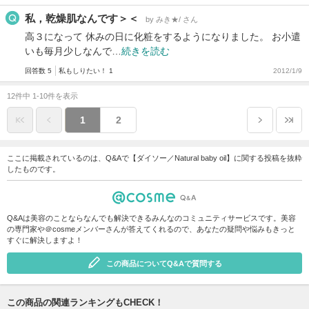
私，乾燥肌なんです＞＜
by みき★/ さん
高３になって 休みの日に化粧をするようになりました。 お小遣
いも毎月少しなんで…
続きを読む
回答数 5
私もしりたい！ 1
2012/1/9
12件中 1-10件を表示
1
2
ここに掲載されているのは、Q&Aで【ダイソー／Natural baby oil】に関する投稿を抜粋
したものです。
Q&Aは美容のことならなんでも解決できるみんなのコミュニティサービスです。美容
の専門家や＠cosmeメンバーさんが答えてくれるので、あなたの疑問や悩みもきっと
すぐに解決しますよ！
この商品についてQ&Aで質問する
この商品の関連ランキングもCHECK！