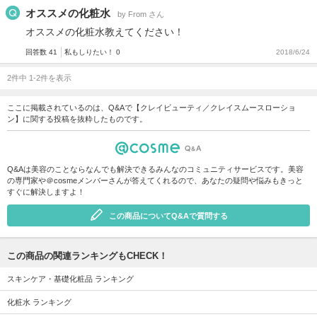
オススメの化粧水
by From さん
オススメの化粧水教えてください！
回答数 41
私もしりたい！ 0
2018/6/24
2件中 1-2件を表示
ここに掲載されているのは、Q&Aで【クレイビューティ／クレイスムースローショ
ン】に関する投稿を抜粋したものです。
Q&Aは美容のことならなんでも解決できるみんなのコミュニティサービスです。美容
の専門家や＠cosmeメンバーさんが答えてくれるので、あなたの疑問や悩みもきっと
すぐに解決しますよ！
この商品についてQ&Aで質問する
この商品の関連ランキングもCHECK！
スキンケア・基礎化粧品 ランキング
化粧水 ランキング