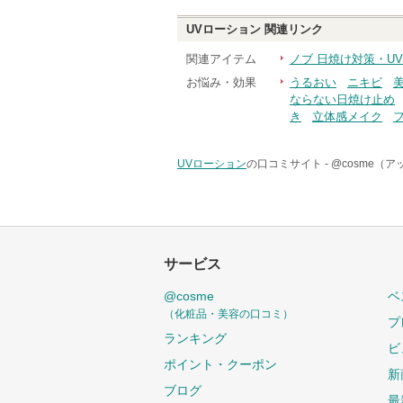
UVローション
関連リンク
関連アイテム
ノブ 日焼け対策・U
お悩み・効果
うるおい
ニキビ
ならない日焼け止め
き
立体感メイク
UVローション
の口コミサイト -
@cosme（
サービス
@cosme
ベ
（化粧品・美容の口コミ）
プ
ランキング
ビ
ポイント・クーポン
新
ブログ
最