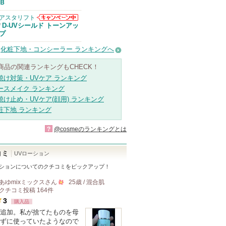
Ｂ
アスタリフト
アスタリフトか
D-UVシールド トーンアッ
/
らのお知らせが
プ
あります
化粧下地・コンシーラー ランキングへ
商品の関連ランキングもCHECK！
焼け対策・UVケア ランキング
ースメイク ランキング
焼け止め・UVケア(顔用) ランキング
粧下地 ランキング
?
@cosmeのランキングとは
コミ
UVローション
ーション
についてのクチコミをピックアップ！
あゆmixミックス
さん
25歳 / 混合肌
クチコミ投稿
164
件
500
3
購入品
人
追加。私が捨てたものを母
以
ずに使っていたようなので