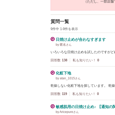
（ただし、一部店舗
質問一覧
9件中 1-9件を表示
日焼け止めが合わなすぎます
by 匿名
さん
いろいろな日焼け止めを試したのですがど
回答数
138
私も知りたい！
0
化粧下地
by atan_1015
さん
乾燥しない化粧下地を探しています。 乾
回答数
119
私も知りたい！
0
敏感肌用の日焼け止め♪ 【通知の
by Aricepure
さん