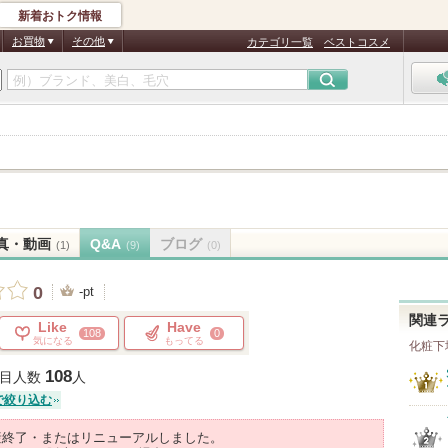
新着おトク情報
お買物
その他
カテゴリ一覧
ベストコスメ
真・動画
Q&A
ブログ
(1)
(9)
(0)
0
-pt
関連
Like
Have
108
0
気になる
もってる
化粧下
108
目人数
人
で絞り込む
産終了・またはリニューアルしました。