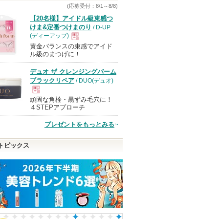
す
(応募受付：8/1～8/8)
【20名様】アイドル級束感つ
けま&定番つけまのり
/ D-UP
(ディーアップ)
黄金バランスの束感でアイド
現
ル級のまつげに！
デュオ ザ クレンジングバーム
品
ブラックリペア
/ DUO(デュオ)
頑固な角栓・黒ずみ毛穴に！
現
４STEPアプローチ
プレゼントをもっとみる
品
トピックス