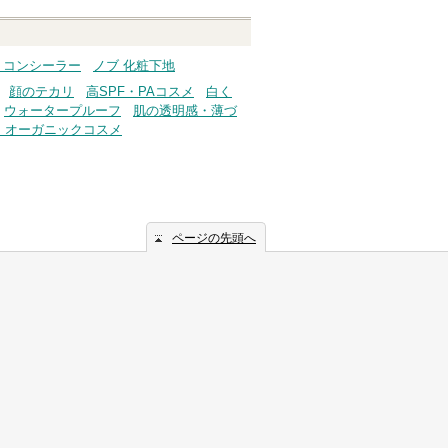
・コンシーラー
ノブ 化粧下地
顔のテカリ
高SPF・PAコスメ
白く
ウォータープルーフ
肌の透明感・薄づ
・オーガニックコスメ
ページの先頭へ