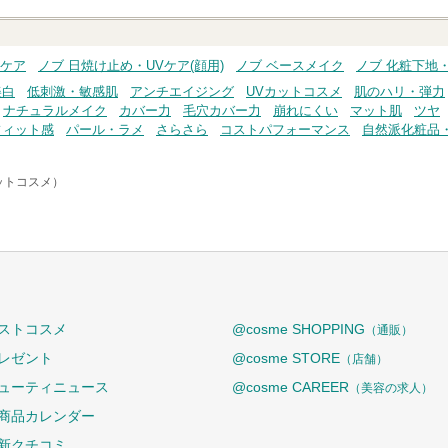
Vケア
ノブ 日焼け止め・UVケア(顔用)
ノブ ベースメイク
ノブ 化粧下地
美白
低刺激・敏感肌
アンチエイジング
UVカットコスメ
肌のハリ・弾力
ナチュラルメイク
カバー力
毛穴カバー力
崩れにくい
マット肌
ツヤ
フィット感
パール・ラメ
さらさら
コストパフォーマンス
自然派化粧品
アットコスメ）
ストコスメ
@cosme SHOPPING
（通販）
レゼント
@cosme STORE
（店舗）
ューティニュース
@cosme CAREER
（美容の求人）
商品カレンダー
新クチコミ