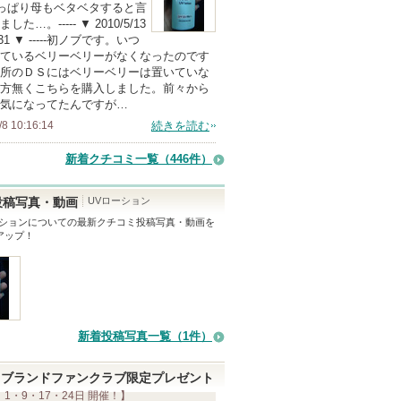
上
やっぱり母もベタベタすると言
の
した…。----- ▼ 2010/5/13
7:31 ▼ -----初ノブです。いつ
メ
ているベリーベリーがなくなったのです
ン
所のＤＳにはベリーベリーは置いていな
バ
方無くこちらを購入しました。前々から
気になってたんですが…
ー
/8 10:16:14
続きを読む
に
お
新着クチコミ一覧
（446件）
気
に
UVローション
投稿写真・動画
入
ーション
についての最新クチコミ投稿写真・動画を
アップ！
り
登
録
さ
れ
新着投稿写真一覧（1件）
て
い
ブランドファンクラブ限定プレゼント
ま
 1・9・17・24日 開催！】