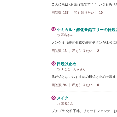
こんにちは♪お疲れ様です＾＾ いつもあり
回答数
137
私も知りたい！
10
ケミカル・酸化亜鉛フリーの日焼
by 匿名
さん
ノンケミ（酸化亜鉛や酸化チタンが上位に
回答数
13
私も知りたい！
2
日焼け止め
by ★ここーん★
さん
肌が焼けないおすすめの日焼け止めを教え
回答数
94
私も知りたい！
0
メイク
by 匿名
さん
プチプラ 化粧下地、リキッドファンデ、