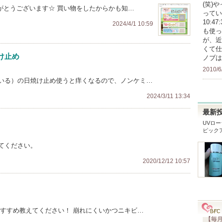
(笑)
がとうございます☆ 買い物をしたからかも知…
っていま
10:4
2024/4/1 10:59
も使っ
が、近
くて仕
け止め
ノブは
2010/6
いる）の日焼け止め使うと痒くなるので、ノンケミ…
2024/3/11 13:34
最新
UVロ
ピック
てください。
2020/12/12 10:57
おすすめ教えてください！ 崩れにくいかつニキビ…
【毎月