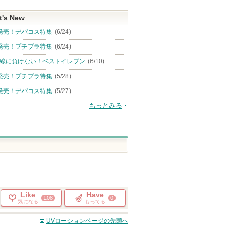
t's New
発売！デパコス特集
(6/24)
発売！プチプラ特集
(6/24)
線に負けない！ベストイレブン
(6/10)
発売！プチプラ特集
(5/28)
発売！デパコス特集
(5/27)
もっとみる
Like
Have
108
0
気になる
もってる
UVローション
ページの先頭へ