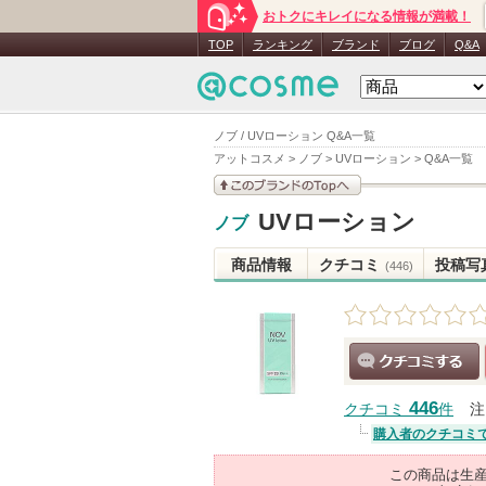
おトクにキレイになる情報が満載！
TOP
ランキング
ブランド
ブログ
Q&A
ノブ / UVローション Q&A一覧
アットコスメ
>
ノブ
>
UVローション
>
Q&A一覧
このブランドの情報を
UVローション
ノブ
見る
商品情報
クチコミ
投稿写
(446)
クチコミする
446
クチコミ
件
注
購入者のクチコミ
この商品は生