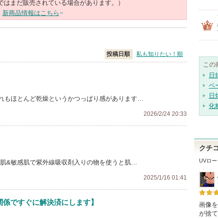
ではまだ販売されている場合があります。）
新商品情報はこちら
投稿日順
私も知りたい！順
この
日
ベ
日
れもほとんど乾燥というかつっぱり感があります…
化
2026/2/24 20:33
クチ
UVロ
燥肌&敏感肌で紫外線吸収剤入りの物を使うと肌…
2025/1/16 01:41
関係ですぐに解決済にします】
画像を
が捨て