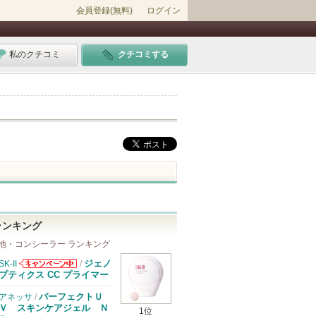
会員登録(無料)
ログイン
私のクチコミ
クチコミする
ランキング
地・コンシーラー ランキング
ジェノ
SK-II
/
SK-IIからのお
プティクス CC プライマー
知らせがありま
す
パーフェクトＵ
アネッサ
/
Ｖ スキンケアジェル Ｎ
1位