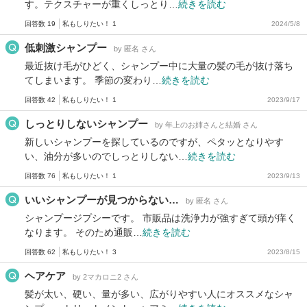
す。テクスチャーが重くしっとり…
続きを読む
回答数 19
私もしりたい！ 1
2024/5/8
低刺激シャンプー
by 匿名 さん
最近抜け毛がひどく、シャンプー中に大量の髪の毛が抜け落ち
てしまいます。 季節の変わり…
続きを読む
回答数 42
私もしりたい！ 1
2023/9/17
しっとりしないシャンプー
by 年上のお姉さんと結婚 さん
新しいシャンプーを探しているのですが、ペタッとなりやす
い、油分が多いのでしっとりしない…
続きを読む
回答数 76
私もしりたい！ 1
2023/9/13
いいシャンプーが見つからない…
by 匿名 さん
シャンプージプシーです。 市販品は洗浄力が強すぎて頭が痒く
なります。 そのため通販…
続きを読む
回答数 62
私もしりたい！ 3
2023/8/15
ヘアケア
by 2マカロニ2 さん
髪が太い、硬い、量が多い、広がりやすい人にオススメなシャ