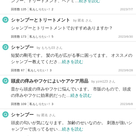
ンプー、トリートメント、ヘアミ…
続きを読む
回答数 135
私もしりたい！ 2
2023/7/7
シャンプーとトリートメント
by 匿名 さん
シャンプーとトリートメントでおすすめありますか？
回答数 173
私もしりたい！ 5
2023/6/30
シャンプー
by もちち03 さん
短髪の剛毛です。 髪の毛が広がる事に困ってます。 オススメの
シャンプー教えてくださ…
続きを読む
回答数 67
私もしりたい！ 3
2023/6/28
頭皮の痒みやフケによいケアケア用品
by yzm123 さん
昔から頭皮の痒みやフケに悩んでいます。 市販のもので、頭皮
の痒みやフケに効果的だった…
続きを読む
回答数 109
私もしりたい！ 3
2023/6/8
シャンプー
by 匿名 さん
頭皮の匂いが気になります。 加齢のせいなのか。 刺激が強いシ
ャンプーで洗ってるせい…
続きを読む