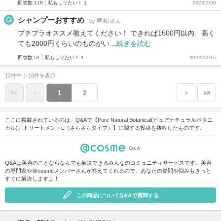
回答数 118
私もしりたい！ 1
2023/3/30
シャンプーおすすめ
by 匿名l さん
プチプラオススメ教えてください！ できれば1500円以内、高く
ても2000円くらいのものがい…
続きを読む
回答数 51
私もしりたい！ 1
2022/12/15
12件中 1-10件を表示
1
2
ここに掲載されているのは、Q&Aで【Pure Natural Botanical(ピュアナチュラルボタニ
カル)／トリートメントL（さらさらタイプ）】に関する投稿を抜粋したものです。
Q&Aは美容のことならなんでも解決できるみんなのコミュニティサービスです。美容
の専門家や＠cosmeメンバーさんが答えてくれるので、あなたの疑問や悩みもきっと
すぐに解決しますよ！
この商品についてQ&Aで質問する