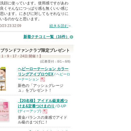
洗顔に使っています。使用感ですがあわ
良くそんなにつっぱり感も無くいい感じ
思います。にきびに対してもそれなりに
いるのかなと思います。
0/23 23:32:09
続きを読む
新着クチコミ一覧
（16件）
ブランドファンクラブ限定プレゼント
 1・9・17・24日 開催！】
(応募受付：8/1～8/8)
ヘビーローテーション カラー
リングアイブロウEX
/ ヘビーロ
ーテーション
新色の「アッシュグレージ
現
ュ」をプレゼント！
【20名様】アイドル級束感つ
品
けま&定番つけまのり
/ D-UP
(ディーアップ)
黄金バランスの束感でアイド
現
ル級のまつげに！