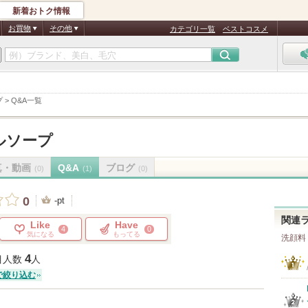
新着おトク情報
お買物
その他
カテゴリ一覧
ベストコスメ
プ
>
Q&A一覧
ルソープ
真・動画
Q&A
ブログ
(0)
(1)
(0)
0
-pt
関連
Like
Have
4
0
気になる
もってる
洗顔料
4
目人数
人
で絞り込む