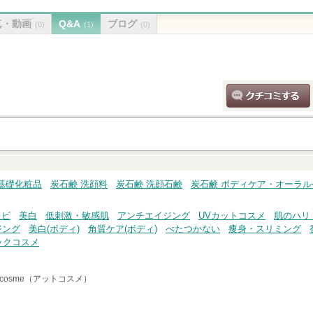
真・動画
Q&A
ブログ
(0)
(1)
(0)
クチコミする
基礎化粧品
炭石鹸 洗顔料
炭石鹸 洗顔石鹸
炭石鹸 ボディケア・オーラル
キビ
美白
低刺激・敏感肌
アンチエイジング
UVカットコスメ
肌のハリ
ジング
美白(ボディ)
角質ケア(ボディ)
べたつかない
痩身・スリミング
ックコスメ
cosme（アットコスメ）