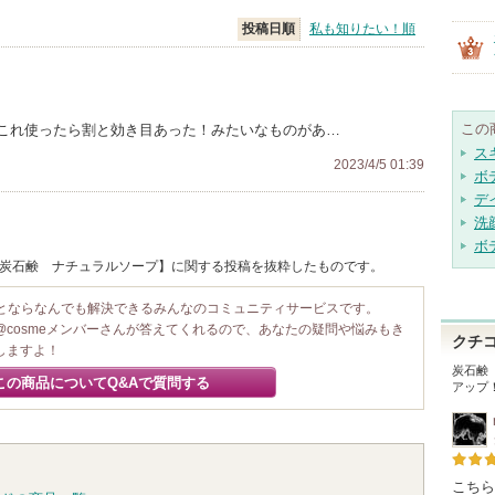
投稿日順
私も知りたい！順
この
これ使ったら割と効き目あった！みたいなものがあ…
ス
2023/4/5 01:39
ボ
デ
洗
ボ
/ 炭石鹸 ナチュラルソープ】に関する投稿を抜粋したものです。
ことならなんでも解決できるみんなのコミュニティサービスです。
@cosmeメンバーさんが答えてくれるので、あなたの疑問や悩みもき
クチ
しますよ！
炭石鹸
この商品についてQ&Aで質問する
アップ
こちら