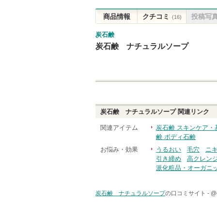
商品情報
クチコミ
投稿写
(16)
炭石鹸
炭石鹸 ナチュラルソープ
炭石鹸 ナチュラルソープ
関連リンク
関連アイテム
炭石鹸 スキンケア・
鹸 ボディ石鹸
お悩み・効果
うるおい
毛穴
ニ
引き締め
高クレン
派化粧品・オーガニ
炭石鹸 ナチュラルソープ
の口コミサイト -
@