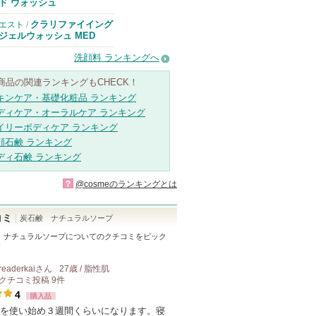
のお知らせがあ
ド ウォッシュ
ります
クラリファイイング
エスト
/
ジェルウォッシュ MED
洗顔料 ランキングへ
商品の関連ランキングもCHECK！
キンケア・基礎化粧品 ランキング
ディケア・オーラルケア ランキング
イリーボディケア ランキング
顔石鹸 ランキング
ディ石鹸 ランキング
?
@cosmeのランキングとは
コミ
炭石鹸 ナチュラルソープ
 ナチュラルソープ
についてのクチコミをピック
！
readerkai
さん
27歳 / 脂性肌
クチコミ投稿
9
件
4
購入品
を使い始め３週間くらいになります。寝