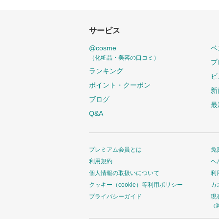
サービス
@cosme
ベ
（化粧品・美容の口コミ）
プ
ランキング
ビ
ポイント・クーポン
新
ブログ
最
Q&A
プレミアム会員とは
免
利用規約
ヘ
個人情報の取扱いについて
利
クッキー（cookie）等利用ポリシー
カ
プライバシーガイド
現
（