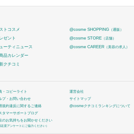
ストコスメ
@cosme SHOPPING
（通販）
レゼント
@cosme STORE
（店舗）
ューティニュース
@cosme CAREER
（美容の求人）
商品カレンダー
新クチコミ
責・コピーライト
運営会社
ルプ・お問い合わせ
サイトマップ
用規約違反に関するご連絡
@cosmeクチコミランキングについて
スタマーサポートブログ
在のお気持ちをお聞かせください
満足度アンケートにご協力ください）