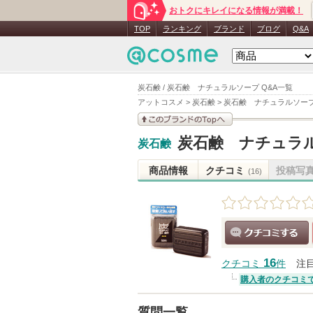
おトクにキレイになる情報が満載！
TOP
ランキング
ブランド
ブログ
Q&A
炭石鹸 / 炭石鹸 ナチュラルソープ Q&A一覧
アットコスメ
>
炭石鹸
>
炭石鹸 ナチュラルソー
このブランドの情報を
炭石鹸 ナチュラ
炭石鹸
見る
商品情報
クチコミ
投稿写
(16)
クチコミする
16
クチコミ
件
注
購入者のクチコミ
質問一覧