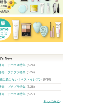
t's New
発売！デパコス特集
(6/24)
発売！プチプラ特集
(6/24)
線に負けない！ベストイレブン
(6/10)
発売！プチプラ特集
(5/28)
発売！デパコス特集
(5/27)
もっとみる