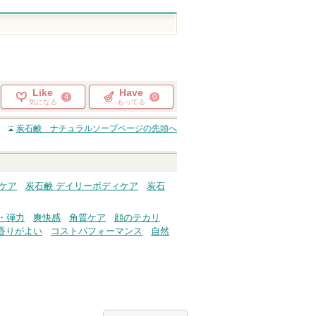
Like
Have
4
0
気になる
もってる
炭石鹸 ナチュラルソープ
ページの先頭へ
ケア
炭石鹸 デイリーボディケア
炭石
・弾力
爽快感
角質ケア
顔のテカリ
香りがよい
コストパフォーマンス
自然