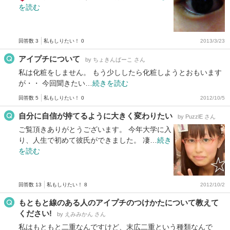
を読む
回答数 3
私もしりたい！ 0
2013/3/23
アイプチについて
by ちょきんばーこ さん
私は化粧をしません。 もう少ししたら化粧しようとおもいます
が・・ 今回聞きたい…
続きを読む
回答数 5
私もしりたい！ 0
2012/10/5
自分に自信が持てるように大きく変わりたい
by PuzzlE さん
ご覧頂きありがとうございます。 今年大学に入
り、人生で初めて彼氏ができました。 凄…
続き
を読む
回答数 13
私もしりたい！ 8
2012/10/2
もともと線のある人のアイプチのつけかたについて教えて
ください!
by えみみかん さん
私はもともと二重なんですけど、末広二重という種類なんで