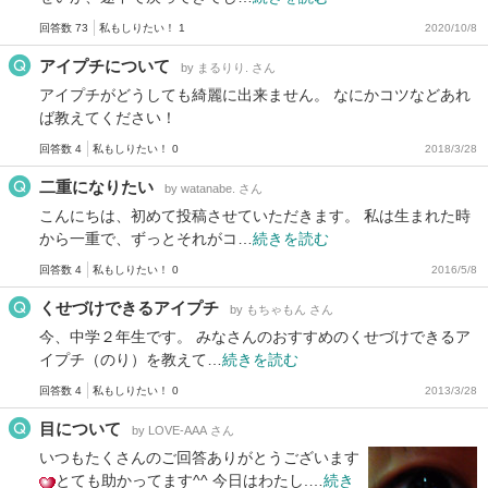
回答数 73
私もしりたい！ 1
2020/10/8
アイプチについて
by まるりり. さん
アイプチがどうしても綺麗に出来ません。 なにかコツなどあれ
ば教えてください！
回答数 4
私もしりたい！ 0
2018/3/28
二重になりたい
by watanabe. さん
こんにちは、初めて投稿させていただきます。 私は生まれた時
から一重で、ずっとそれがコ…
続きを読む
回答数 4
私もしりたい！ 0
2016/5/8
くせづけできるアイプチ
by もちゃもん さん
今、中学２年生です。 みなさんのおすすめのくせづけできるア
イプチ（のり）を教えて…
続きを読む
回答数 4
私もしりたい！ 0
2013/3/28
目について
by LOVE‐AAA さん
いつもたくさんのご回答ありがとうございます
とても助かってます^^ 今日はわたし.…
続き