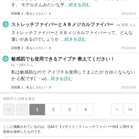
す。 モデルさんみたいな平…
続きを読む
回答数 2
私もしりたい！ 0
2012/9/13
ストレッチファイバーとＡＢメジカルファイバー
by 瓏華 さん
ストレッチファイバーとＡＢメジカルファイバーって、どんな
違いがあるのでしょうか …
続きを読む
回答数 2
私もしりたい！ 0
2012/3/23
敏感肌でも使用できるアイプチ 教えてください！
by ＊AIRI さん
私は敏感肌なので アイプチを使用してまぶたが かゆくならない
か 心配です(´・ω)…
続きを読む
回答数 1
私もしりたい！ 0
2012/1/24
40件中 1-10件を表示
1
2
3
4
ここに掲載されているのは、Q&Aで【メザイク／ストレッチファイバー60】に関する
投稿を抜粋したものです。