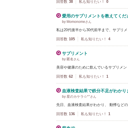
回答数
38
私も知りたい！
0
愛用のサプリメントを教えてくださ
by Momonome
さん
私は20代後半から30代前半まで、サプリ
回答数
105
私も知りたい！
4
サプリメント
by 匿名
さん
美容や健康のために飲んでいるサプリメント
回答数
62
私も知りたい！
1
血液検査結果で鉄分不足がわかり
by 星のカケラ☆*°
さん
先日、血液検査結果がわかり、 動悸など
回答数
136
私も知りたい！
1