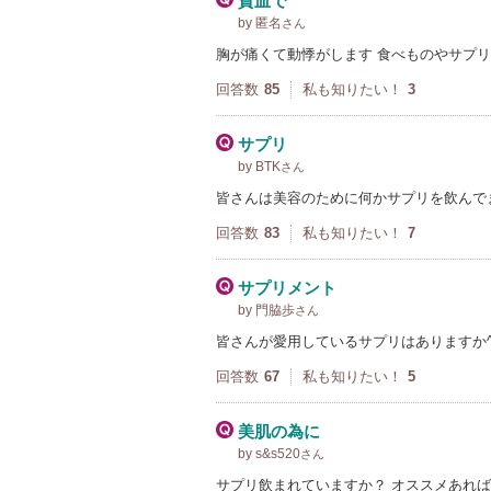
貧血で
by 匿名
さん
胸が痛くて動悸がします 食べものやサプ
回答数
85
私も知りたい！
3
サプリ
by BTK
さん
皆さんは美容のために何かサプリを飲んでま
回答数
83
私も知りたい！
7
サプリメント
by 門脇歩
さん
皆さんが愛用しているサプリはありますか^
回答数
67
私も知りたい！
5
美肌の為に
by s&s520
さん
サプリ飲まれていますか？ オススメあれ