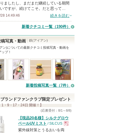
バ
りましたし、まだまだ継続している期間
いですが、続けてこそ。だと思って…
ー
/28 14:49:46
続きを読む
に
お
新着クチコミ一覧
（190件）
気
に
鉄(アイアン)
投稿写真・動画
入
アン)
についての最新クチコミ投稿写真・動画を
アップ！
り
登
録
さ
れ
新着投稿写真一覧（7件）
て
い
ブランドファンクラブ限定プレゼント
ま
 1・9・17・24日 開催！】
す
(応募受付：8/1～8/8)
【現品20名様】シルクグロウ
ベールUVミスト
/ SILCUS
紫外線対策とうるおいを両
現