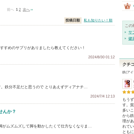
前へ
1
2
次へ
投稿日順
私も知りたい！順
この
サ
健
おすすめのサプリがありましたら教えてください！
2024/8/30 01:12
クチ
鉄(アイ
す。鉄分不足だと思うので とりあえずディアナチ…
2024/7/4 12:13
もうず
す。貧
多いこ
せんか？
から鉄
理があ
や脚がムズムズして脚を動かしたくて仕方なくなりま…
れてい
ともに