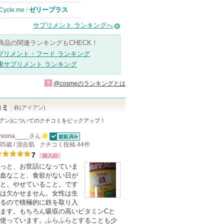
ゼリープラス
Cycle.me
/
サプリメント ランキングへ
商品の関連ランキングもCHECK！
プリメント・フード ランキング
康サプリメント ランキング
?
@cosmeのランキングとは
コミ
鉄(アイアン)
アン)
についてのクチコミをピックアップ！
reona____
さん
認証済
35歳 / 混合肌
クチコミ投稿
100
44
件
7
人
購入品
っと、お世話になっていま
以
血なこと、食欲がない日が
上
と。やせていること。です
の
は欠かせません。女性は生
るので積極的に鉄を取り入
メ
ます。もちろん吸収の高いビタミンCと
ン
使っています。ふらふらとすることも少