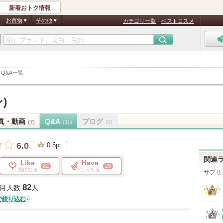
新着おトク情報
お買物
その他
カテゴリ一覧
ベストコスメ
>
Q&A一覧
)
真・動画
Q&A
ブログ
(7)
(11)
(0)
6.0
0.5pt
関連
Like
Have
82
23
気になる
もってる
サプリ
82
目人数
人
で絞り込む