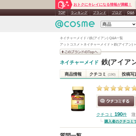
おトクにキレイになる情報が満載！
TOP
ランキング
ブランド
ブログ
Q&A
ネイチャーメイド / 鉄(アイアン) Q&A一覧
アットコスメ
>
ネイチャーメイド
>
鉄(アイアン)
このブランドの情報を
鉄(アイアン
ネイチャーメイド
見る
商品情報
クチコミ
投稿写
(190)
クチコミする
190
クチコミ
件
注
購入者のクチコミ
質問一覧