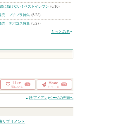
線に負けない！ベストイレブン
(6/10)
発売！プチプラ特集
(5/28)
発売！デパコス特集
(5/27)
もっとみる
Like
Have
82
23
気になる
もってる
鉄(アイアン)
ページの先頭へ
康サプリメント