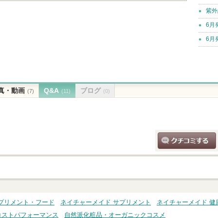
紫外
6月
6月
真・動画
Q&A
ブログ
(7)
(11)
(0)
クチコミする
プリメント・フード
ネイチャーメイド サプリメント
ネイチャーメイド 健
コストパフォーマンス
自然派化粧品・オーガニックコスメ