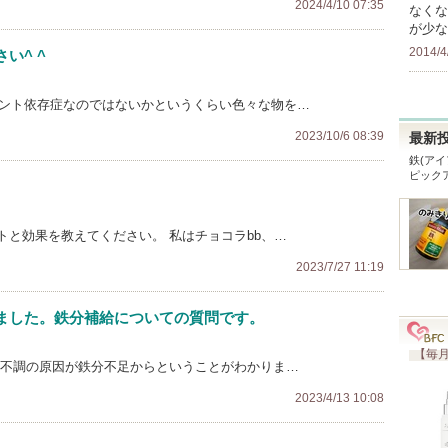
2024/4/10 07:35
なくな
が少な
2014/4
い^ ^
メント依存症なのではないかというくらい色々な物を…
2023/10/6 08:39
最新
鉄(アイ
ピック
と効果を教えてください。 私はチョコラbb、…
2023/7/27 11:19
ました。鉄分補給についての質問です。
【毎月
の不調の原因が鉄分不足からということがわかりま…
2023/4/13 10:08