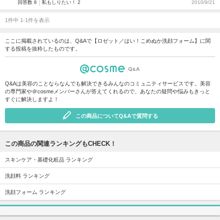
回答数 8
私もしりたい！ 2
2010/9/21
1件中 1-1件を表示
ここに掲載されているのは、Q&Aで【ロゼット／はい！こめぬか洗顔フォーム】に関
する投稿を抜粋したものです。
Q&Aは美容のことならなんでも解決できるみんなのコミュニティサービスです。美容
の専門家や＠cosmeメンバーさんが答えてくれるので、あなたの疑問や悩みもきっと
すぐに解決しますよ！
この商品についてQ&Aで質問する
この商品の関連ランキングもCHECK！
スキンケア・基礎化粧品 ランキング
洗顔料 ランキング
洗顔フォーム ランキング