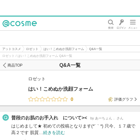
@cosme
アットコスメ
ロゼット
はい！こめぬか洗顔フォーム
Q&A一覧
ロゼット / はい！こめぬか洗顔フォーム Q&A一覧
Q&A一覧
商品TOP
ロゼット
はい！こめぬか洗顔フォーム
0
評価グラフ
普段のお肌のお手入れ について><
by あーちょん． さん
はじめまして★ 初めての投稿となります(*´｀*) 只今、１７歳で
高２です 肌質…
続きを読む