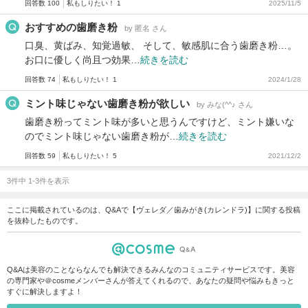
回答数 100
私もしりたい！ 1
2025/11/5
おすすめの歯磨き粉
by 匿名 さん
口臭、黄ばみ、知覚過敏、 そして、敏感肌に合う歯磨き粉…。
お口に優しく尚且つ効果…
続きを読む
回答数 74
私もしりたい！ 1
2024/1/28
ミント味じゃない歯磨き粉が欲しい
by みな(^^♪ さん
歯磨き粉ってミント味が多いと思うんですけど、ミント嫌いな
のでミント味じゃない歯磨き粉が…
続きを読む
回答数 59
私もしりたい！ 5
2021/12/2
3件中 1-3件を表示
ここに掲載されているのは、Q&Aで【ヴェレダ／歯みがき(カレンドラ)】に関する投稿
を抜粋したものです。
Q&Aは美容のことならなんでも解決できるみんなのコミュニティサービスです。美容
の専門家や＠cosmeメンバーさんが答えてくれるので、あなたの疑問や悩みもきっと
すぐに解決しますよ！