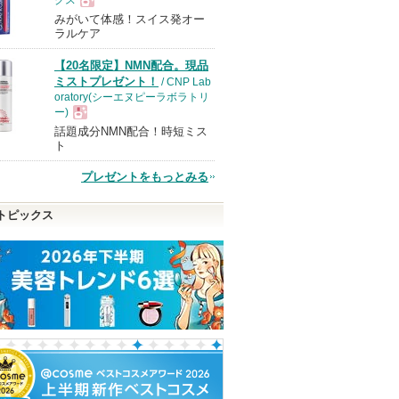
みがいて体感！スイス発オー
現
ラルケア
【20名限定】NMN配合。現品
品
ミストプレゼント！
/ CNP Lab
oratory(シーエヌピーラボラトリ
ー)
話題成分NMN配合！時短ミス
現
ト
プレゼントをもっとみる
品
トピックス