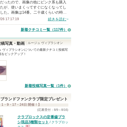
だったので、画像の他にピンク系も購入
たが、使いまくってすぐになくなってし
した。画像は14番。二十歳くらいの時…
/26 17:17:19
続きを読む
新着クチコミ一覧
（117件）
ルージュ ヴィブラシオン
投稿写真・動画
ュ ヴィブラシオン
についての最新クチコミ投稿写
画をピックアップ！
新着投稿写真一覧（1件）
ブランドファンクラブ限定プレゼント
 1・9・17・24日 開催！】
(応募受付：8/9～8/16)
クラプロックスの定番歯ブラ
シ現品3種類セット
/ クラプロッ
クス