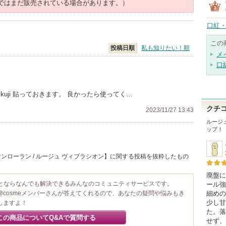
ではまだ販売されている場合があります。）
口紅・
この
投稿日順
私も知りたい！順
メ
口
k/beautymikuji 貼っておきます。 良かったら使ってく…
クチ
2023/11/27 13:43
ルージ
ップ！
ンローラン / ルージュ ヴィブラシオン】に関する投稿を抜粋したもの
廃盤に
ことならなんでも解決できるみんなのコミュニティサービスです。
ール強
細めの
@cosmeメンバーさんが答えてくれるので、あなたの疑問や悩みもき
少し甘
しますよ！
た。落
この商品についてQ&Aで質問する
せず、