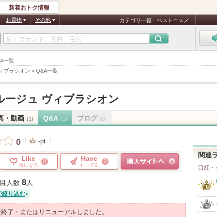
新着おトク情報
お買物
その他
カテゴリ一覧
ベストコスメ
&A一覧
ィブラシオン
>
Q&A一覧
ルージュ ヴィブラシオン
真・動画
Q&A
ブログ
(1)
(1)
(0)
0
-pt
関連
Like
Have
8
3
気になる
もってる
口紅・
ショッピングサイトへ
8
目人数
人
で絞り込む
産終了・またはリニューアルしました。