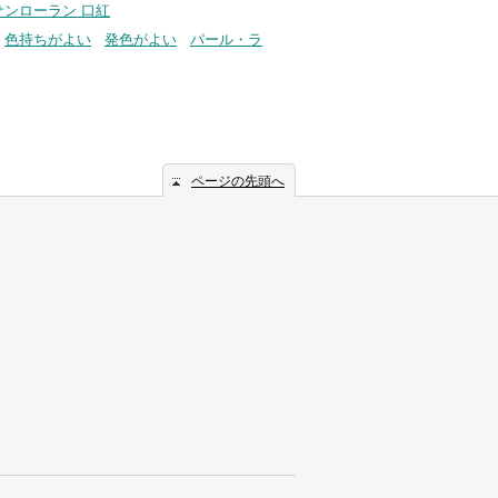
サンローラン 口紅
色持ちがよい
発色がよい
パール・ラ
ページの先頭へ