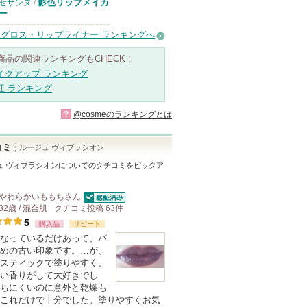
影色リップメイカ
セザンヌ
/
ー
グロス・リップライナー ランキングへ
商品の関連ランキングもCHECK！
イクアップ ランキング
紅 ランキング
?
@cosmeのランキングとは
コミ
ルージュ ヴィブラシオン
ュ ヴィブラシオン
についてのクチコミをピックア
やわらかいももち
さん
認証済
32歳 / 混合肌
クチコミ投稿
63
件
5
購入品
リピート
なっているだけあって、パ
めの古い印象です。…が、
スティックで塗りやすく、
い香りがして大好きでし
ちにくいのに意外と乾燥も
これだけで十分でした。塗りやすくお気