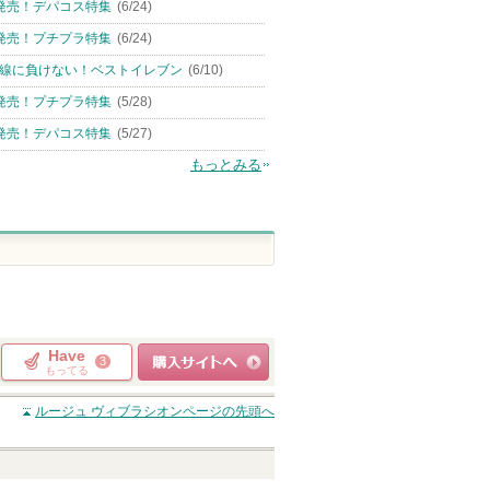
発売！デパコス特集
(6/24)
発売！プチプラ特集
(6/24)
線に負けない！ベストイレブン
(6/10)
発売！プチプラ特集
(5/28)
発売！デパコス特集
(5/27)
もっとみる
Have
3
もってる
ショッピングサイト
ルージュ ヴィブラシオン
ページの先頭へ
へ