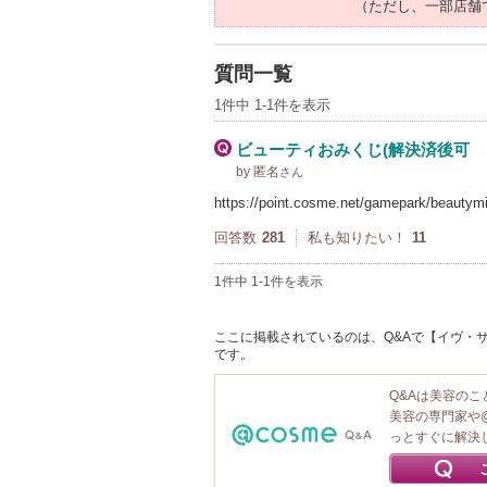
（ただし、一部店舗
質問一覧
1件中 1-1件を表示
ビューティおみくじ(解決済後可
by 匿名
さん
https://point.cosme.net/gamepar
回答数
281
私も知りたい！
11
1件中 1-1件を表示
ここに掲載されているのは、Q&Aで【イヴ・サ
です。
Q&Aは美容の
美容の専門家や
っとすぐに解決