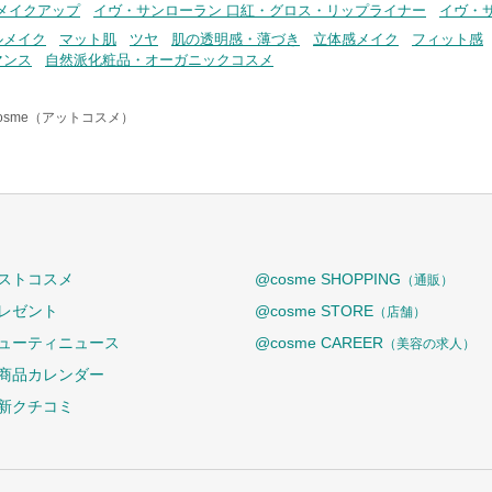
メイクアップ
イヴ・サンローラン 口紅・グロス・リップライナー
イヴ・
ルメイク
マット肌
ツヤ
肌の透明感・薄づき
立体感メイク
フィット感
マンス
自然派化粧品・オーガニックコスメ
osme（アットコスメ）
ストコスメ
@cosme SHOPPING
（通販）
レゼント
@cosme STORE
（店舗）
ューティニュース
@cosme CAREER
（美容の求人）
商品カレンダー
新クチコミ