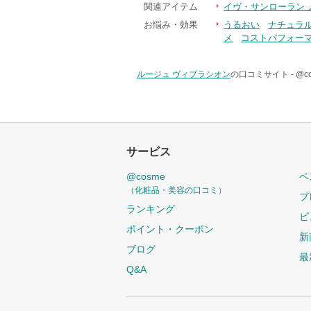
関連アイテム
イヴ・サンローラン 
お悩み・効果
うるおい
ナチュラ
メ
コストパフォー
ルージュ ヴィブラシオン
の口コミサイト -
@c
サービス
@cosme
ベ
（化粧品・美容の口コミ）
プ
ランキング
ビ
ポイント・クーポン
新
ブログ
最
Q&A