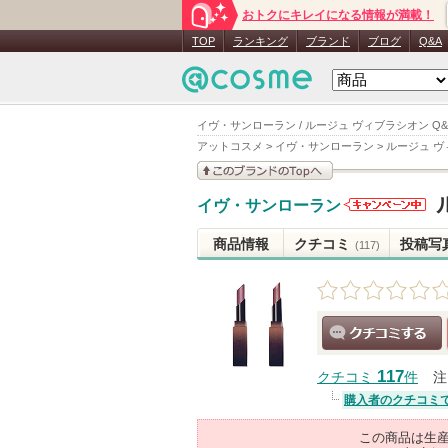
おトクにキレイになる情報が満載！
TOP
ランキング
ブランド
ブログ
Q&A
イヴ・サンローラン / ルージュ ヴィブラシオン Q
アットコスメ
>
イヴ・サンローラン
>
ルージュ ヴ
このブランドの情報を
イヴ・サンローラン
見る
イヴ・サン
ローランか
商品情報
クチコミ
投稿写
(117)
らのお知ら
せがありま
す
クチコミする
117
クチコミ
件
注
購入者のクチコミ
この商品は生