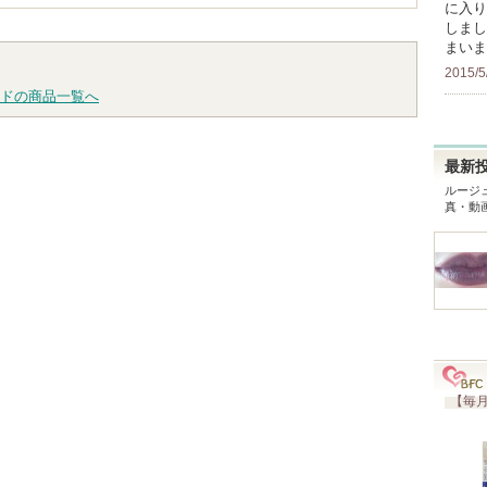
に入り
しまし
まいま
2015/5
ドの商品一覧へ
最新
ルージ
真・動
【毎月